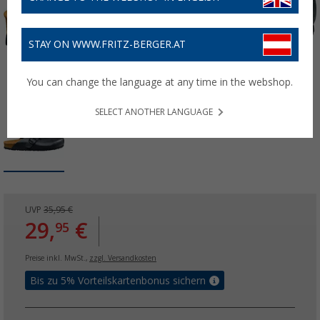
STAY ON WWW.FRITZ-BERGER.AT
You can change the language at any time in the webshop.
SELECT ANOTHER LANGUAGE
UVP
35,95 €
29,
€
95
Preise inkl. MwSt.,
zzgl. Versandkosten
Bis zu 5% Vorteilskartenbonus sichern