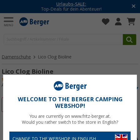
Urlaubs-SALE:
-2
op-Deals für dein Abenteuer!
M
Damenschuhe
Lico Clog Bioline
Lico Clog Bioline
(7)
Art.-Nr.: 81695041
WELCOME TO THE BERGER CAMPING
%
WEBSHOP!
You are currently on www.fritz-berger.at.
Would you rather switch to the store in English?
CHANGE TO THE WEBSHOP IN ENGLISH