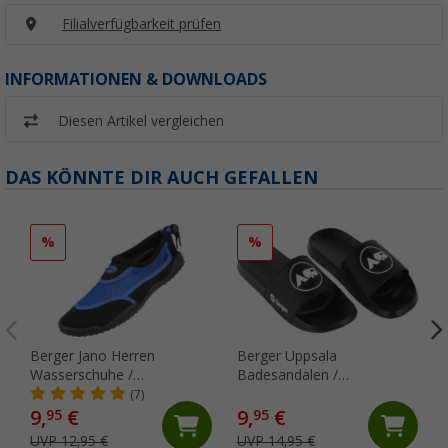
Filialverfügbarkeit prüfen
INFORMATIONEN & DOWNLOADS
Diesen Artikel vergleichen
DAS KÖNNTE DIR AUCH GEFALLEN
%
%
Berger Jano Herren
Berger Uppsala
Wasserschuhe /
Badesandalen /
Neoprenschuhe
Badeschlappen
(7)
9,
€
9,
€
95
95
UVP 12,95 €
UVP 14,95 €