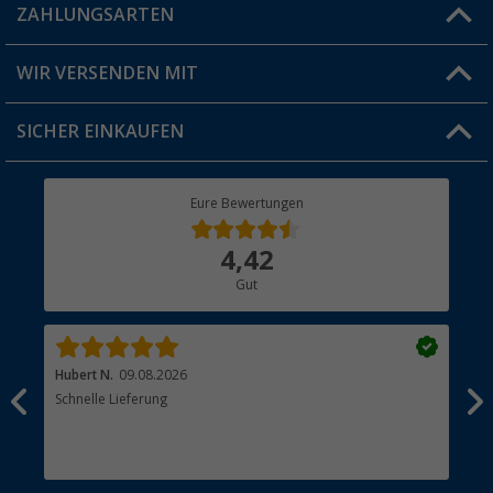
Blog
ZAHLUNGSARTEN
FAQ & Kontakt
Produkttester
Versandinformationen
WIR VERSENDEN MIT
Jobs & Karriere
Click & Collect
SICHER EINKAUFEN
Geschenkgutschein
Rücksendung
Berger Bewusst
Eure Bewertungen
Bestellstatus
Über uns
4,42
Hauptkatalog
Gut
Händler werden
Hubert N.
09.08.2026
Kai 
Schnelle Lieferung
Seh