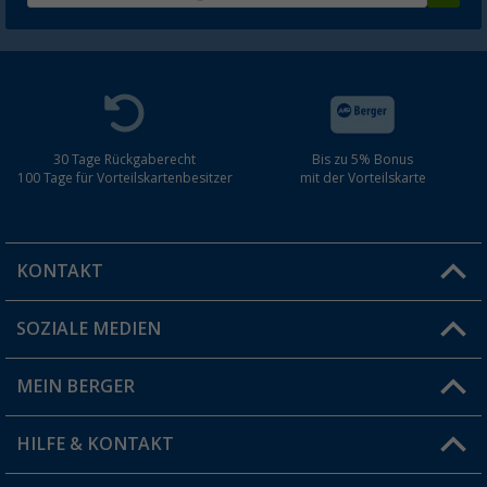
30 Tage Rückgaberecht
Bis zu 5% Bonus
100 Tage für Vorteilskartenbesitzer
mit der Vorteilskarte
KONTAKT
SOZIALE MEDIEN
Du hast eine Frage?
MEIN BERGER
Filiale finden
HILFE & KONTAKT
Vorteilskarte