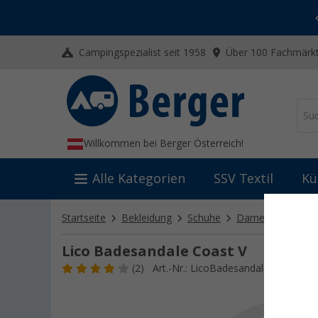
-20% auf Kleidung und Schuhe
Mit dem Aktionscode
20SSV
Campingspezialist seit 1958
Über 100 Fachmärkt
Willkommen bei Berger Österreich!
Alle Kategorien
SSV Textil
Kü
Startseite
Bekleidung
Schuhe
Damenschuhe
Lico Badesandale Coast V
(2)
Art.-Nr.: LicoBadesandaleCoastV81