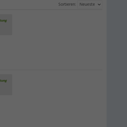
Neueste
Sortieren:
rtung
rtung