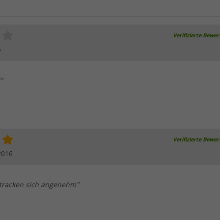
Verifizierte Bewe
6
"
Verifizierte Bewe
2016
 tracken sich angenehm"