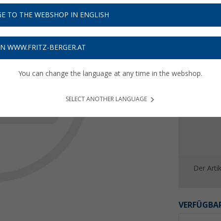
Preise i
E TO THE WEBSHOP IN ENGLISH
Bis zu 
ON WWW.FRITZ-BERGER.AT
You can change the language at any time in the webshop.
SELECT ANOTHER LANGUAGE
Der Artik
VERFÜGBAR