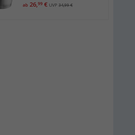
26,
€
99
ab
UVP
34,99 €