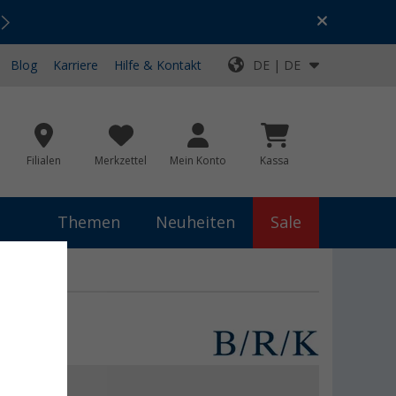
Urlaubs-SALE:
Top-Deals für dein Abenteuer!
Blog
Karriere
Hilfe & Kontakt
DE | DE
Filialen
Merkzettel
Mein Konto
Kassa
Themen
Neuheiten
Sale
 €