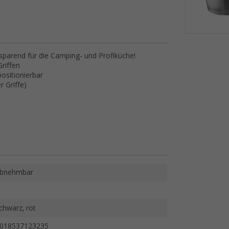
atzsparend für die Camping- und Profiküche!
riffen
positionierbar
r Griffe)
bnehmbar
chwarz, rot
018537123235