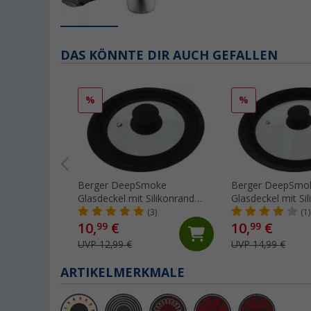
DAS KÖNNTE DIR AUCH GEFALLEN
%
%
Berger DeepSmoke
Berger DeepSmo
Glasdeckel mit Silikonrand
Glasdeckel mit Si
Kochtopf ⌀16/18/20
Bratpfanne ⌀22/2
(3)
(1)
10,
€
10,
€
99
99
UVP 12,99 €
UVP 14,99 €
ARTIKELMERKMALE