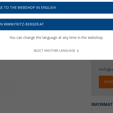
14,
9
E TO THE WEBSHOP IN ENGLISH
Preise inkl
Bis zu 
ON WWW.FRITZ-BERGER.AT
You can change the language at any time in the webshop.
SELECT ANOTHER LANGUAGE
Verfügba
ÄHN
INFORMAT