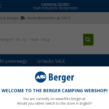
Camping Outlet:
Stark reduzierte Restposten!
e in Europa
Versandkostenfrei ab 100 €
hl unterwegs
Urlaubs SALE
hgeschirr
Kochgeschirr-Zubehör
Langgriff Quick Clack
WELCOME TO THE BERGER CAMPING WEBSHOP!
You are currently on www.fritz-berger.at.
Would you rather switch to the store in English?
UVP
21,99