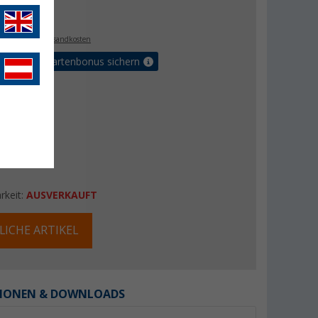
€
9
. MwSt.,
zzgl. Versandkosten
5% Vorteilskartenbonus sichern
rkeit:
AUSVERKAUFT
LICHE ARTIKEL
IONEN & DOWNLOADS