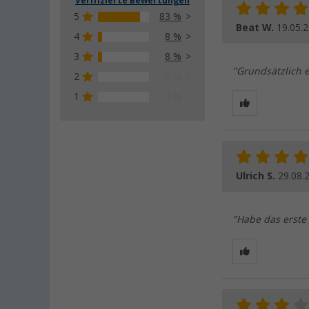
Verifizierte Bewertungen
5
83 %
Beat W.
19.05.
4
8 %
3
8 %
"Grundsätzlich e
2
0 %
1
0 %
Ulrich S.
29.08.
"Habe das erste 