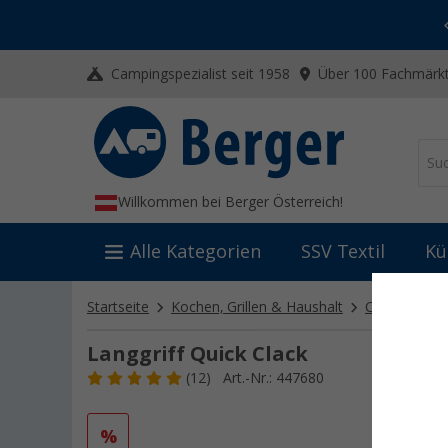
-20% auf Kleidung und Schuhe
Mit dem Aktionscode
20SSV
Campingspezialist seit 1958
Über 100 Fachmärkt
Willkommen bei Berger Österreich!
Alle Kategorien
SSV Textil
Kü
Startseite
Kochen, Grillen & Haushalt
Camping Koc
Langgriff Quick Clack
(12)
Art.-Nr.: 447680
%