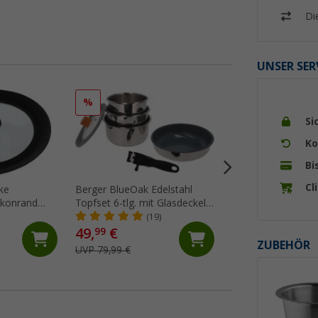
Di
UNSER SER
%
%
Si
Ko
Bi
Cl
ke
Berger BlueOak Edelstahl
Berger Alu Topf-Se
likonrand
Topfset 6-tlg. mit Glasdeckel
Antihaftbeschicht
4/26
und Zangengriff
stapelbar 9 teilig 
(19)
(Üb
49,
€
49,
€
99
99
ZUBEHÖR
UVP 79,99 €
UVP 89,99 €