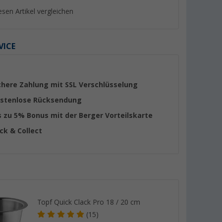
esen Artikel vergleichen
VICE
%
%
chere Zahlung mit SSL Verschlüsselung
stenlose Rücksendung
s zu 5% Bonus mit der Berger Vorteilskarte
ick & Collect
t mit
Omnia Campingbackofen Set
Cadac Paella Pfann
ung
5-teilig inkl. Silikonbackform,
(19)
schwarz
Aufbackgitter,
er 100)
(Über 100)
Transporttasche &
69,
€
57,
€
99
99
Topflappen
UVP 99,90 €
UVP 69,95 €
Topf Quick Clack Pro 18 / 20 cm
(15)