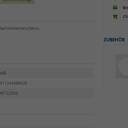
Bi
Cl
lachsteckeranschluss.
ZUBEHÖR
eiß
011334388920
45722502