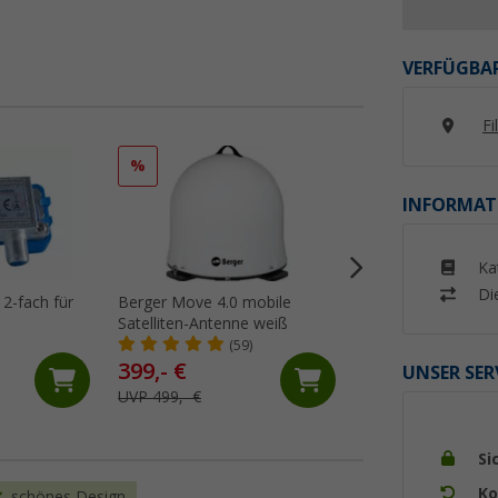
VERFÜGBAR
Fi
%
%
INFORMAT
Ka
Di
 2-fach für
Berger Move 4.0 mobile
Berger Pathfinder 
Satelliten-Antenne weiß
vollautomatische 
weiß
(59)
(12)
399,- €
399,- €
UNSER SER
UVP 499,- €
UVP 549,- €
Si
Ko
schönes Design