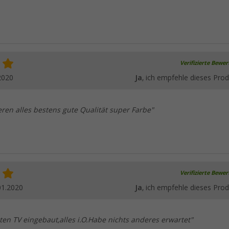
Verifizierte Bewe
2020
Ja
, ich empfehle dieses Prod
eren alles bestens gute Qualität super Farbe"
Verifizierte Bewe
01.2020
Ja
, ich empfehle dieses Prod
ten TV eingebaut,alles i.O.Habe nichts anderes erwartet"