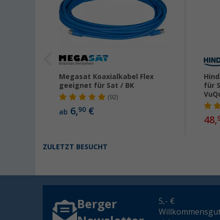
ung
Megasat Koaxialkabel Flex
Hind
geeignet für Sat / BK
für 
VuQ
(92)
6,
€
90
ab
48,
ZULETZT BESUCHT
5,- €
Berger
Willkommensgut