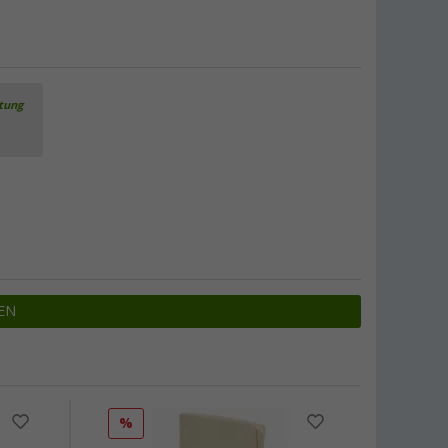
rtung
EN
%
%