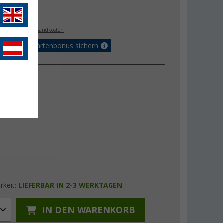
€
9
. MwSt.,
zzgl. Versandkosten
5% Vorteilskartenbonus sichern
rkeit:
LIEFERBAR IN 2-3 WERKTAGEN
IN DEN WARENKORB