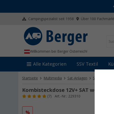
-20% auf Kleidung und Schuhe
Mit dem Aktionscode
20SSV
Campingspezialist seit 1958
Über 100 Fachmärkt
Willkommen bei Berger Österreich!
Alle Kategorien
SSV Textil
Kü
Startseite
Multimedia
Sat-Anlagen
Sat-Zubehör
Kombisteckdose 12V+ SAT weiß
(7)
Art.-Nr.: 229310
%