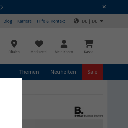
Urlaubs-SALE:
Top-Deals für dein Abenteuer!
Blog
Karriere
Hilfe & Kontakt
DE | DE
Filialen
Merkzettel
Mein Konto
Kassa
Themen
Neuheiten
Sale
 €