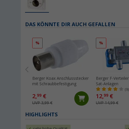
DAS KÖNNTE DIR AUCH GEFALLEN
%
%
Berger Koax Anschlussstecker
Berger F-Verteiler
mit Schraubbefestigung
Sat-Anlagen
(9)
2,
€
12,
€
99
99
UVP 3,99 €
UVP 14,99 €
HIGHLIGHTS
sehr hohe Qualität