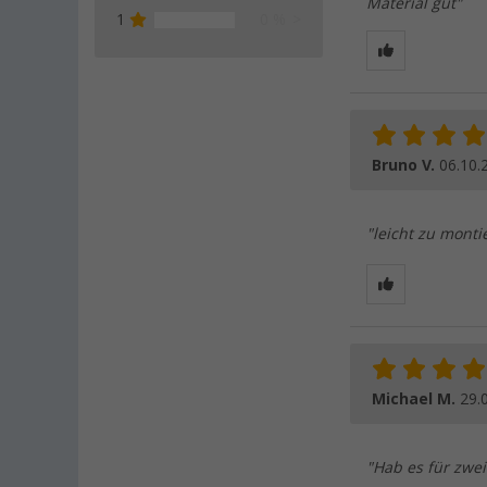
Material gut"
1
0 %
Bruno V.
06.10.
"leicht zu monti
Michael M.
29.
"Hab es für zwei