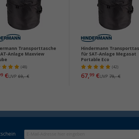
ermann Transporttasche
Hindermann Transportta
SAT-Anlage Maxview
für SAT-Anlage Megasat
ube
Portable Eco
(48)
(42)
€
67,
€
99
99
UVP
69,- €
UVP
79,- €
schein