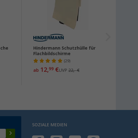
sche
Hindermann Schutzhülle für
12 V 
Flachbildschirme
A
(29)
12,
€
12,
99
99
ab
UVP
22,- €
SOZIALE MEDIEN