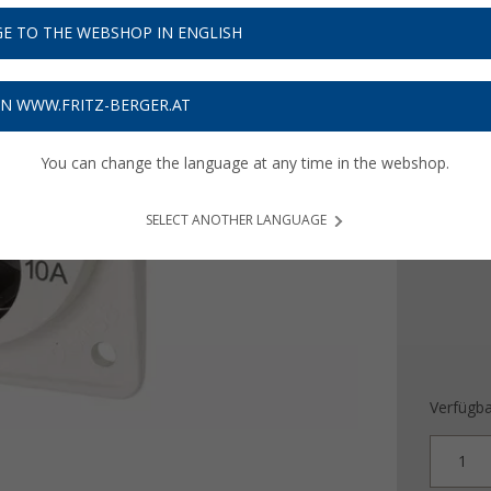
13,
9
E TO THE WEBSHOP IN ENGLISH
Preise inkl
Bis zu 
ON WWW.FRITZ-BERGER.AT
You can change the language at any time in the webshop.
Farbe
SELECT ANOTHER LANGUAGE
Verfügba
1