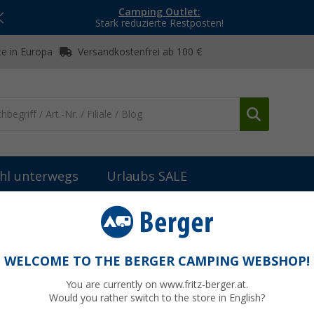
Camping Outlet:
Stark reduzierte Restposten!
e in Europa
Versandkostenfrei ab 100 €
hl unterwegs
Urlaubs SALE
Kombisteckdose 12V+ SAT
WELCOME TO THE BERGER CAMPING WEBSHOP!
You are currently on www.fritz-berger.at.
Would you rather switch to the store in English?
UVP
27,99