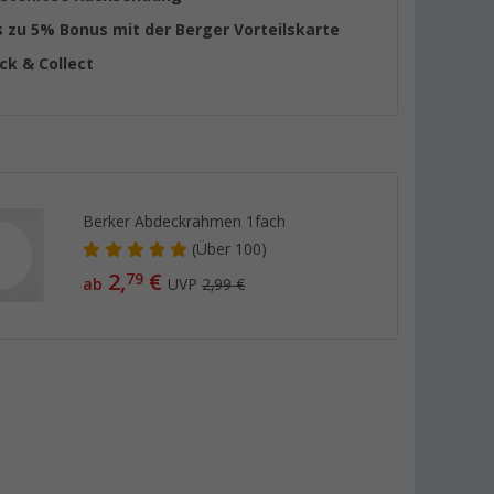
s zu 5% Bonus mit der Berger Vorteilskarte
ick & Collect
Berker Abdeckrahmen 1fach
(
Über
100)
2,
€
79
ab
UVP
2,99 €