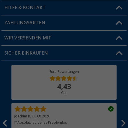
HILFE & KONTAKT
Vorteilskarte
Blog
ZAHLUNGSARTEN
FAQ & Kontakt
Produkttester
Versandinformationen
WIR VERSENDEN MIT
Jobs & Karriere
Click & Collect
SICHER EINKAUFEN
Geschenkgutschein
Rücksendung
Berger Bewusst
Eure Bewertungen
Bestellstatus
Über uns
4,43
Hauptkatalog
Gut
Händler werden
Joachim K.
06.08.2026
And
l
?? Absolut, läuft alles Problemlos
Sch