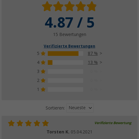
4.87 / 5
HSC Schlüssel 2er Set
(10)
31,
€
99
15 Bewertungen
ab
Verifizierte Bewertungen
5
87 %
4
13 %
3
0 %
Türschloss (FF-System Zwo)
(9)
2
0 %
16,
€
99
1
0 %
UVP
25,99 €
Neueste
Sortieren:
Verifizierte Bewertung
Torsten K.
05.04.2021