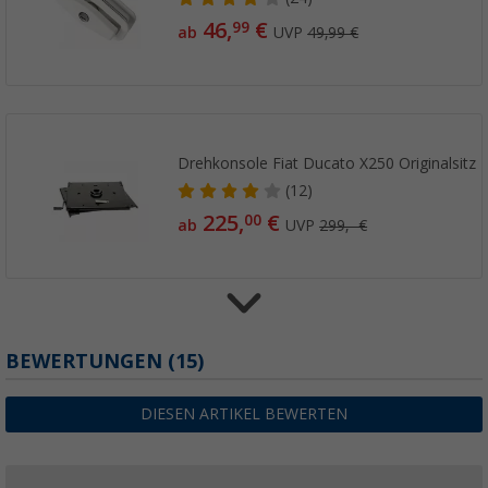
46,
€
99
ab
UVP
49,99 €
Drehkonsole Fiat Ducato X250 Originalsitz
(12)
225,
€
00
ab
UVP
299,- €
Knebelverschluss (FF-System Zwo)
BEWERTUNGEN
(15)
(5)
12,
€
00
DIESEN ARTIKEL BEWERTEN
UVP
19,99 €