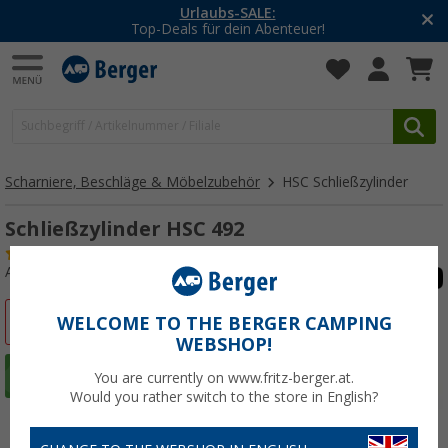
-20% auf Kleidung und Schuhe
Mit dem Aktionscode
20SSV
Scharniere, Beschläge & Möbelzubehör
HSC Schließzylinder
Schließzylinder HSC 492
(15)
Art.-Nr.: 103500492
%
WELCOME TO THE BERGER CAMPING
WEBSHOP!
You are currently on www.fritz-berger.at.
Would you rather switch to the store in English?