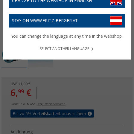
CHANGE TO THE WEBSHOP IN ENGLISH
STAY ON WWW.FRITZ-BERGER.AT
You can change the language at any time in the webshop.
SELECT ANOTHER LANGUAGE
UVP
11,99 €
6,
€
99
Preise inkl. MwSt.,
zzgl. Versandkosten
Bis zu 5% Vorteilskartenbonus sichern
Ausführung