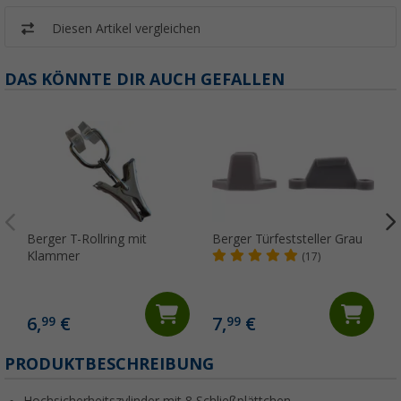
Diesen Artikel vergleichen
DAS KÖNNTE DIR AUCH GEFALLEN
Berger T-Rollring mit
Berger Türfeststeller Grau
Klammer
(17)
6,
€
7,
€
99
99
(
PRODUKTBESCHREIBUNG