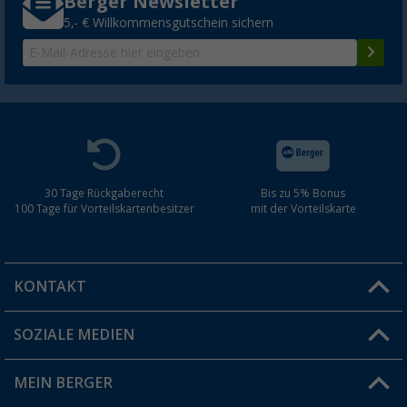
Berger Newsletter
5,- € Willkommensgutschein sichern
30 Tage Rückgaberecht
Bis zu 5% Bonus
100 Tage für Vorteilskartenbesitzer
mit der Vorteilskarte
KONTAKT
SOZIALE MEDIEN
Du hast eine Frage?
MEIN BERGER
Filiale finden