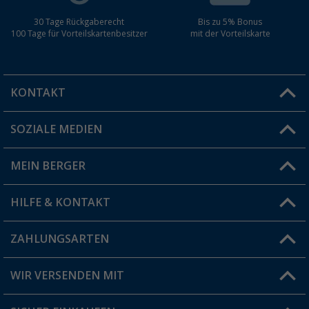
30 Tage Rückgaberecht
Bis zu 5% Bonus
100 Tage für Vorteilskartenbesitzer
mit der Vorteilskarte
KONTAKT
SOZIALE MEDIEN
Du hast eine Frage?
MEIN BERGER
Filiale finden
HILFE & KONTAKT
Vorteilskarte
Blog
ZAHLUNGSARTEN
FAQ & Kontakt
Produkttester
Versandinformationen
WIR VERSENDEN MIT
Jobs & Karriere
Click & Collect