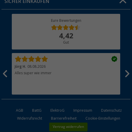
SICHER EINKAUFEN
Geschenkgutschein
Rücksendung
Berger Bewusst
Eure Bewertungen
Bestellstatus
Über uns
4,42
Hauptkatalog
Gut
Händler werden
Jörg H.
08.08.2026
Kla
Alles super wie immer
Ein
und
Lei
Max
unk
AGB
BattG
ElektroG
Impressum
Datenschutz
Widerrufsrecht
Barrierefreiheit
Cookie-Einstellungen
Vertrag widerrufen