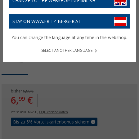
CHANGE TO THE WEBSHOP IN ENGLISH
STAY ON WWW.FRITZ-BERGER.AT
You can change the language at any time in the webshop.
SELECT ANOTHER LANGUAGE
bisher
9,99 €
6,
€
99
Preise inkl. MwSt.,
zzgl. Versandkosten
Bis zu 5% Vorteilskartenbonus sichern