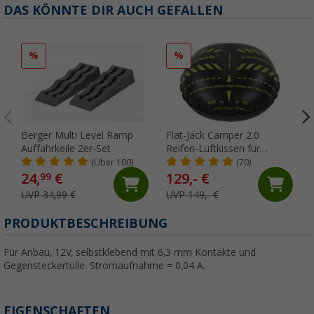
DAS KÖNNTE DIR AUCH GEFALLEN
%
%
Berger Multi Level Ramp
Flat-Jack Camper 2.0
Auffahrkeile 2er-Set
Reifen-Luftkissen für
Fahrzeuge bis 6 Tonnen &
(Über 100)
(70)
bis 305 mm Reifenbreite
24,
€
129,- €
99
UVP 34,99 €
UVP 149,- €
PRODUKTBESCHREIBUNG
Für Anbau, 12V, selbstklebend mit 6,3 mm Kontakte und
Gegensteckertülle. Stromaufnahme = 0,04 A.
EIGENSCHAFTEN