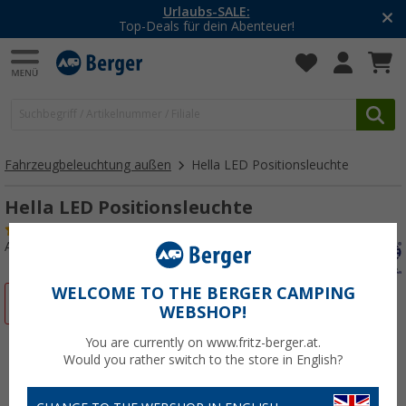
Urlaubs-SALE:
Top-Deals für dein Abenteuer!
Fahrzeugbeleuchtung außen
Hella LED Positionsleuchte
Hella LED Positionsleuchte
(1)
Art.-Nr.: 233220
WELCOME TO THE BERGER CAMPING
%
WEBSHOP!
You are currently on www.fritz-berger.at.
Would you rather switch to the store in English?