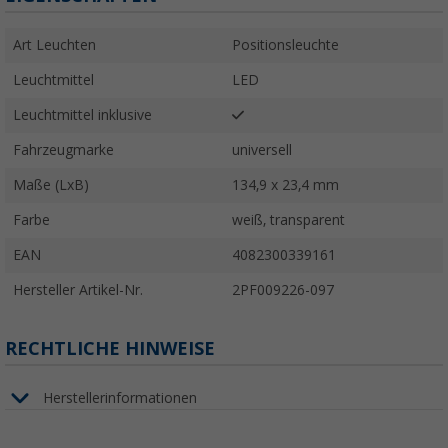
Art Leuchten
Positionsleuchte
Leuchtmittel
LED
Leuchtmittel inklusive
Fahrzeugmarke
universell
Maße (LxB)
134,9 x 23,4 mm
Farbe
weiß, transparent
EAN
4082300339161
Hersteller Artikel-Nr.
2PF009226-097
RECHTLICHE HINWEISE
Herstellerinformationen