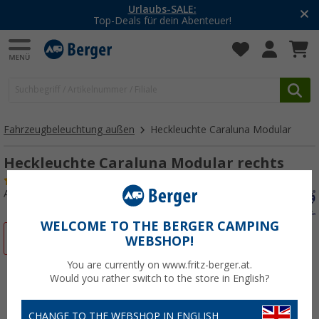
Urlaubs-SALE:
Top-Deals für dein Abenteuer!
Fahrzeugbeleuchtung außen
Heckleuchte Caraluna Modular
Heckleuchte Caraluna Modular rechts
(4)
Art.-Nr.: 119460
WELCOME TO THE BERGER CAMPING
%
WEBSHOP!
You are currently on www.fritz-berger.at.
Would you rather switch to the store in English?
CHANGE TO THE WEBSHOP IN ENGLISH