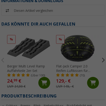
INFORMATIONEN & DOWNLOADS
Diesen Artikel vergleichen
DAS KÖNNTE DIR AUCH GEFALLEN
%
%
Berger Multi Level Ramp
Flat-Jack Camper 2.0
Auffahrkeile 2er-Set
Reifen-Luftkissen für
Fahrzeuge bis 6 Tonnen &
(Über 100)
(70)
bis 305 mm Reifenbreite
24,
€
129,- €
99
UVP 34,99 €
UVP 149,- €
PRODUKTBESCHREIBUNG
Schluss-, Brems-, Blink-, Nebelschluss-, Rückfahrlicht mit