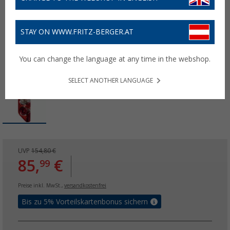
STAY ON WWW.FRITZ-BERGER.AT
You can change the language at any time in the webshop.
SELECT ANOTHER LANGUAGE
UVP
154,80 €
85,
€
99
Preise inkl. MwSt.,
versandkostenfrei
Bis zu 5% Vorteilskartenbonus sichern