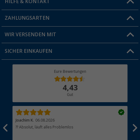
HILFE & KONTAKT
Vorteilskarte
Blog
ZAHLUNGSARTEN
FAQ & Kontakt
Produkttester
Versandinformationen
WIR VERSENDEN MIT
Jobs & Karriere
Click & Collect
SICHER EINKAUFEN
Geschenkgutschein
Rücksendung
Berger Bewusst
Eure Bewertungen
Bestellstatus
Über uns
4,43
Hauptkatalog
Gut
Händler werden
Joachim K.
06.08.2026
And
l
?? Absolut, läuft alles Problemlos
Sch