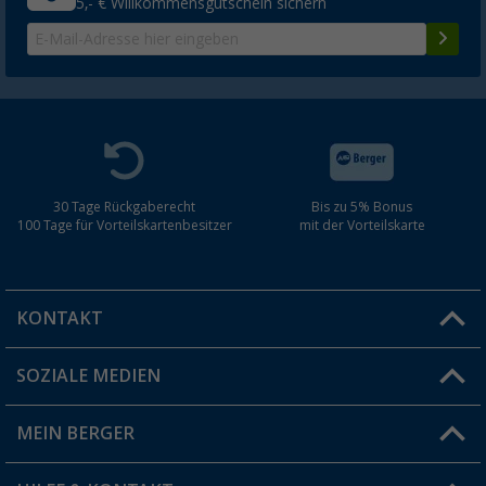
5,- € Willkommensgutschein sichern
30 Tage Rückgaberecht
Bis zu 5% Bonus
100 Tage für Vorteilskartenbesitzer
mit der Vorteilskarte
KONTAKT
SOZIALE MEDIEN
Du hast eine Frage?
MEIN BERGER
Filiale finden