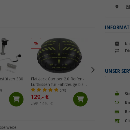
Fi
INFORMAT
%
%
Ka
Di
UNSER SER
bstützen 330
Flat-Jack Camper 2.0 Reifen-
Berger Caravan
Luftkissen für Fahrzeuge bis 6
Fahrzeugwaage bi
Tonnen & bis 305 mm
Gesamtgewicht 6.0
0)
(70)
(63)
Si
Reifenbreite
Wohnwagen & Wo
129,- €
89,
€
99
Ko
UVP 149,- €
UVP 159,- €
Bi
Cl
sselweite.