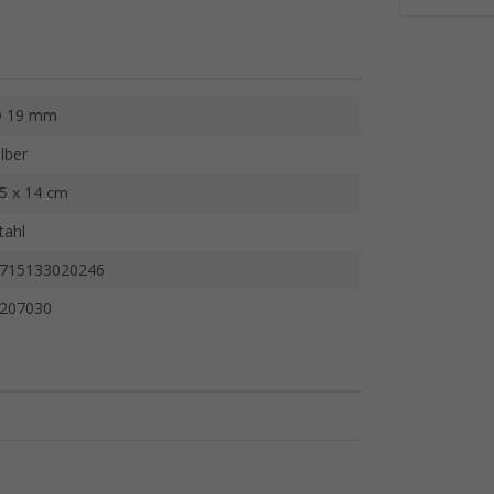
 19 mm
ilber
5 x 14 cm
tahl
715133020246
207030