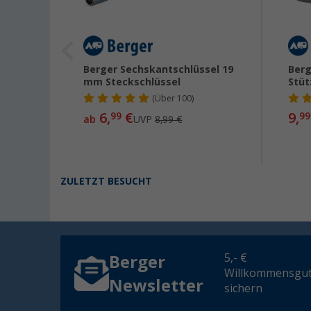
ck Satz
Berger Sechskantschlüssel 19
Berg
mm Steckschlüssel
Stüt
(
Über
100)
6,
€
9,
99
99
ab
UVP
8,99 €
ZULETZT BESUCHT
5,- €
Berger
Willkommensgut
Newsletter
sichern