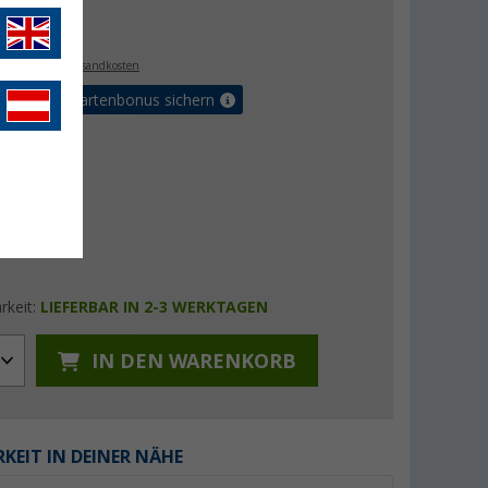
€
9
. MwSt.,
zzgl. Versandkosten
5% Vorteilskartenbonus sichern
rkeit:
LIEFERBAR IN 2-3 WERKTAGEN
IN DEN WARENKORB
KEIT IN DEINER NÄHE