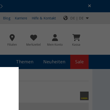
Urlaubs-SALE:
Top-Deals für dein Abenteuer!
Blog
Karriere
Hilfe & Kontakt
DE | DE
Filialen
Merkzettel
Mein Konto
Kassa
Themen
Neuheiten
Sale
 €