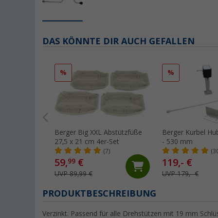
DAS KÖNNTE DIR AUCH GEFALLEN
%
%
Berger Big XXL Abstützfüße
Berger Kurbel Hu
27,5 x 21 cm 4er-Set
- 530 mm
(7)
(3
59,
€
119,- €
99
UVP 89,99 €
UVP 179,- €
PRODUKTBESCHREIBUNG
Verzinkt. Passend für alle Drehstützen mit 19 mm Schlü