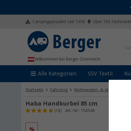
-20% auf Kleidung und Schuhe
Mit dem Aktionscode
20SSV
Campingspezialist seit 1958
Über 100 Fachmärkt
Willkommen bei Berger Österreich!
Alle Kategorien
SSV Textil
Kü
Startseite
Fahrzeug
Wohnwagen- & Anhängertech
Haba Handkurbel 85 cm
(18)
Art.-Nr.: 150540
%