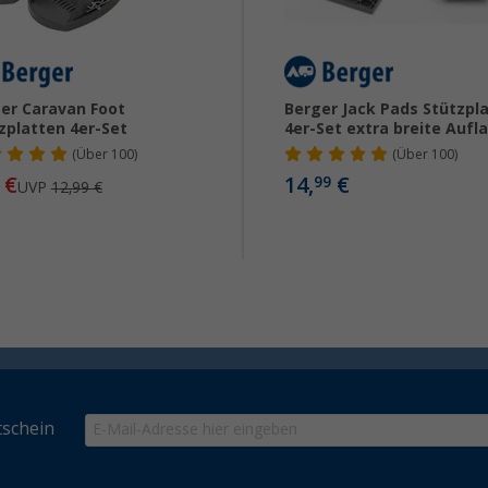
er Caravan Foot
Berger Jack Pads Stützpl
zplatten 4er-Set
4er-Set extra breite Aufl
(
Über
100)
(
Über
100)
€
14,
€
99
UVP
12,99 €
schein