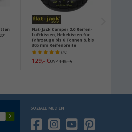
atten
Flat-Jack Camper 2.0 Reifen-
AL-KO
age
Luftkissen, Hebekissen für
20 x 1
Fahrzeuge bis 6 Tonnen & bis
305 mm Reifenbreite
74,
99
(70)
129,- €
UVP
149,- €
SOZIALE MEDIEN