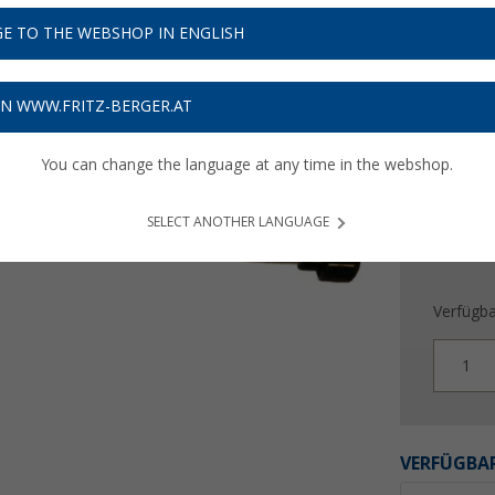
10,
9
E TO THE WEBSHOP IN ENGLISH
Preise inkl
Bis zu 
ON WWW.FRITZ-BERGER.AT
You can change the language at any time in the webshop.
SELECT ANOTHER LANGUAGE
Verfügba
1
VERFÜGBAR