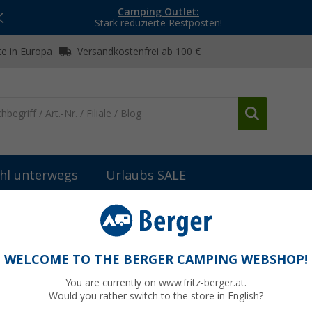
Camping Outlet:
Stark reduzierte Restposten!
e in Europa
Versandkostenfrei ab 100 €
hl unterwegs
Urlaubs SALE
nik
Stützen & Stützplatten
Haba Handkurbel 85 cm
WELCOME TO THE BERGER CAMPING WEBSHOP!
You are currently on www.fritz-berger.at.
Would you rather switch to the store in English?
UVP
14,99