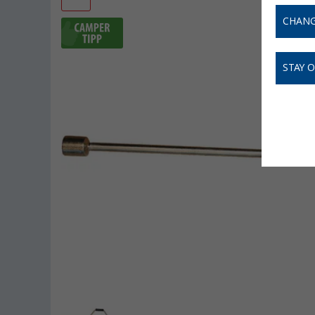
CHANG
STAY 