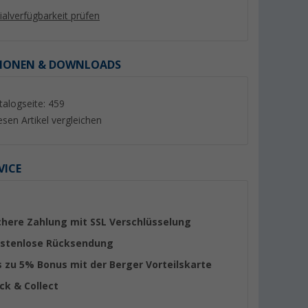
lialverfügbarkeit prüfen
IONEN & DOWNLOADS
%
%
talogseite: 459
esen Artikel vergleichen
VICE
Berger magnetische Kreuz-
Berger Titanium 2.
s
Wasserwaage 2-in-1
Rangierhilfe halba
00 kg für
Anthrazit
(36)
(Übe
chere Zahlung mit SSL Verschlüsselung
hnmobil
3,
€
749,- €
99
stenlose Rücksendung
UVP 5,99 €
UVP 1.029,- €
s zu 5% Bonus mit der Berger Vorteilskarte
ick & Collect