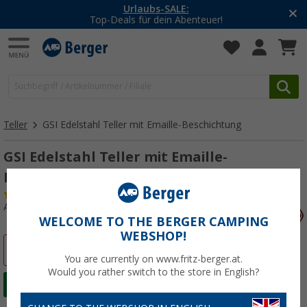
Urlaubs-SALE:
Top-Deals für dein Abenteuer!
Teller
GSI Edelstahl Teller mit Emaille-Beschichtung
GSI Edelstahl Teller mit Emaille-
Beschichtung
(5)
Art.-Nr.: 449870
WELCOME TO THE BERGER CAMPING
WEBSHOP!
%
You are currently on www.fritz-berger.at.
Would you rather switch to the store in English?