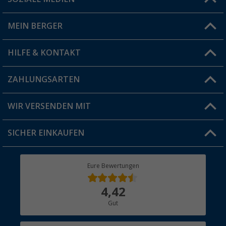
Du hast eine Frage?
MEIN BERGER
Filiale finden
HILFE & KONTAKT
Vorteilskarte
Blog
ZAHLUNGSARTEN
FAQ & Kontakt
Produkttester
Versandinformationen
WIR VERSENDEN MIT
Jobs & Karriere
Click & Collect
SICHER EINKAUFEN
Geschenkgutschein
Rücksendung
Berger Bewusst
Eure Bewertungen
Bestellstatus
Über uns
4,42
Hauptkatalog
Gut
Händler werden