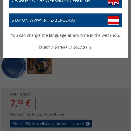
CHANGE TO THE WEBSHOP IN ENGLISH
STAY ON WWW.FRITZ-BERGER.AT
You can change the language at any time in the webshop.
SELECT ANOTHER LANGUAGE
UVP
10,99 €
7,
€
95
Preise inkl. MwSt.,
zzgl. Versandkosten
Bis zu 5% Vorteilskartenbonus sichern