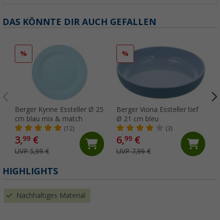
DAS KÖNNTE DIR AUCH GEFALLEN
%
%
Berger Kynne Essteller Ø 25
Berger Viona Essteller tief
cm blau mix & match
Ø 21 cm bleu
(12)
(3)
3,
€
6,
€
99
99
UVP 5,99 €
UVP 7,99 €
HIGHLIGHTS
Nachhaltiges Material