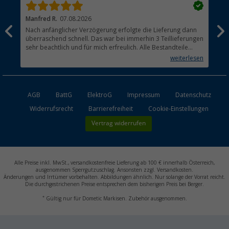
Manfred R.
07.08.2026
Han
Nach anfänglicher Verzögerung erfolgte die Lieferung dann
Sen
überraschend schnell. Das war bei immerhin 3 Teillieferungen
Lie
sehr beachtlich und für mich erfreulich. Alle Bestandteile
waren gut verpackt und in Ordnung. Das Gerät (Gasgrill)
weiterlesen
funktioniert bestens
AGB
BattG
ElektroG
Impressum
Datenschutz
Widerrufsrecht
Barrierefreiheit
Cookie-Einstellungen
Vertrag widerrufen
Alle Preise inkl. MwSt., versandkostenfreie Lieferung ab 100 € innerhalb Österreich,
ausgenommen Sperrgutzuschlag. Ansonsten zzgl. Versandkosten.
Änderungen und Irrtümer vorbehalten. Abbildungen ähnlich. Nur solange der Vorrat reicht.
Die durchgestrichenen Preise entsprechen dem bisherigen Preis bei Berger.
*
Gültig nur für Dometic Markisen. Zubehör ausgenommen.