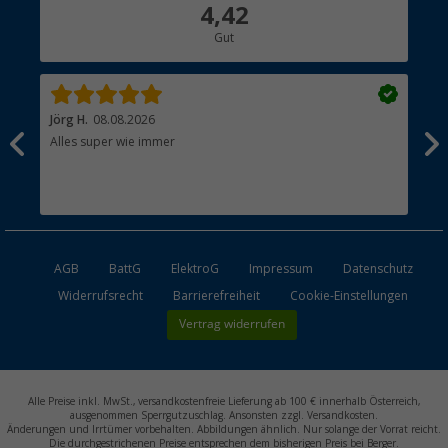
Über uns
4,42
Hauptkatalog
Gut
Händler werden
Jörg H.
08.08.2026
Kla
Alles super wie immer
Ein
und
Lei
Max
unk
AGB
BattG
ElektroG
Impressum
Datenschutz
Widerrufsrecht
Barrierefreiheit
Cookie-Einstellungen
Vertrag widerrufen
Alle Preise inkl. MwSt., versandkostenfreie Lieferung ab 100 € innerhalb Österreich,
ausgenommen Sperrgutzuschlag. Ansonsten zzgl. Versandkosten.
Änderungen und Irrtümer vorbehalten. Abbildungen ähnlich. Nur solange der Vorrat reicht.
Die durchgestrichenen Preise entsprechen dem bisherigen Preis bei Berger.