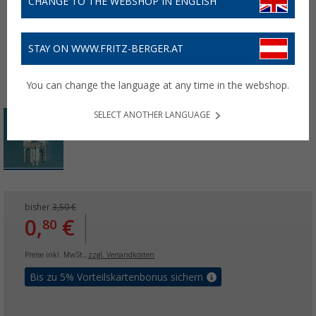
CHANGE TO THE WEBSHOP IN ENGLISH
STAY ON WWW.FRITZ-BERGER.AT
You can change the language at any time in the webshop.
SELECT ANOTHER LANGUAGE
bisher
3,50 €
0,
€
80
Preise inkl. MwSt.,
zzgl. Versandkosten
Bis zu 5% Vorteilskartenbonus sichern