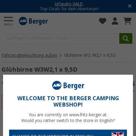
Urlaubs-SALE:
Top-Deals für dein Abenteuer!
Fahrzeugbeleuchtung außen
Glühbirne W3, W2,1 x 9,5D
Glühbirne W3W2,1 x 9,5D
(2)
Art.-Nr.: 147460
WELCOME TO THE BERGER CAMPING
%
WEBSHOP!
You are currently on www.fritz-berger.at.
Would you rather switch to the store in English?