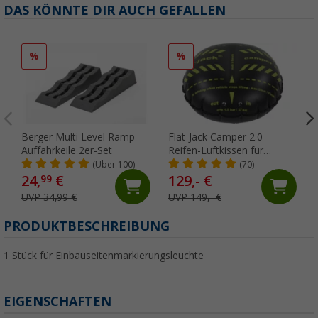
DAS KÖNNTE DIR AUCH GEFALLEN
%
%
Berger Multi Level Ramp
Flat-Jack Camper 2.0
Auffahrkeile 2er-Set
Reifen-Luftkissen für
Fahrzeuge bis 6 Tonnen &
(Über 100)
(70)
bis 305 mm Reifenbreite
24,
€
129,- €
99
UVP 34,99 €
UVP 149,- €
PRODUKTBESCHREIBUNG
1 Stück für Einbauseitenmarkierungsleuchte
EIGENSCHAFTEN