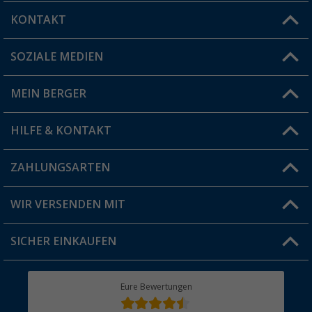
KONTAKT
SOZIALE MEDIEN
Du hast eine Frage?
MEIN BERGER
Filiale finden
HILFE & KONTAKT
Vorteilskarte
Blog
ZAHLUNGSARTEN
FAQ & Kontakt
Produkttester
Versandinformationen
WIR VERSENDEN MIT
Jobs & Karriere
Click & Collect
SICHER EINKAUFEN
Geschenkgutschein
Rücksendung
Berger Bewusst
Eure Bewertungen
Bestellstatus