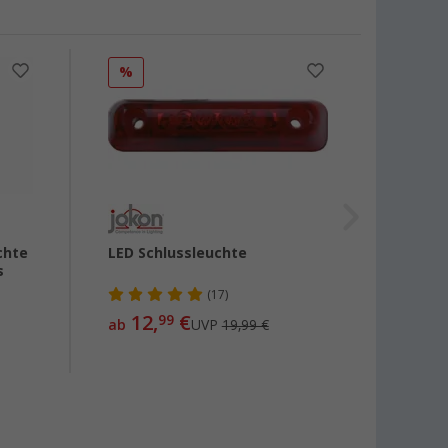
%
chte
LED Schlussleuchte
Schlu
s
Rückf
561
(17)
12,
€
99
ab
UVP
19,99 €
89,
99