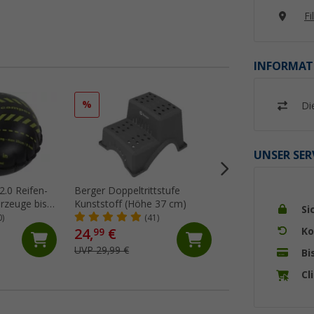
Fi
INFORMAT
%
%
Di
UNSER SER
2.0 Reifen-
Berger Doppeltrittstufe
Berger AluStep Du
hrzeuge bis 6
Kunststoff (Höhe 37 cm)
klappbarer Doppelt
Si
5 mm
Aluminium Schwar
0)
(41)
(20)
cm)
Ko
24,
€
59,
€
99
99
UVP 29,99 €
UVP 69,99 €
Bi
Cl