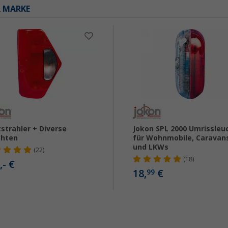
R MARKE
strahler + Diverse
Jokon SPL 2000 Umrissleu
chten
für Wohnmobile, Caravan
und LKWs
(22)
(18)
,- €
18,
€
99