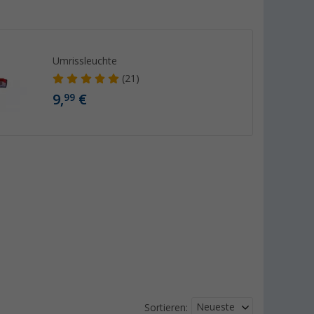
Umrissleuchte
(21)
9,
€
99
Neueste
Sortieren: