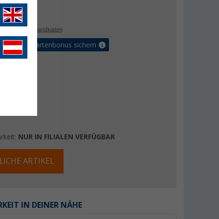
€
. MwSt.,
zzgl. Versandkosten
5% Vorteilskartenbonus sichern
rkeit:
NUR IN FILIALEN VERFÜGBAR
LICHE ARTIKEL
KEIT IN DEINER NÄHE