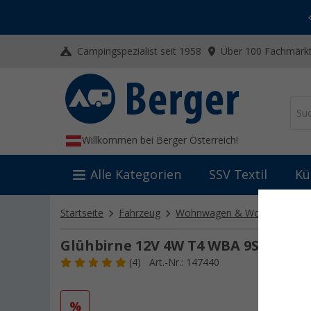
-20% auf Kleidung und Schuhe
Mit dem Aktionscode
20SSV
Campingspezialist seit 1958
Über 100 Fachmärkt
Willkommen bei Berger Österreich!
Alle Kategorien
SSV Textil
Kü
Startseite
Fahrzeug
Wohnwagen & Wohnmobil Zu
Glühbirne 12V 4W T4 WBA 9S
(4)
Art.-Nr.: 147440
%