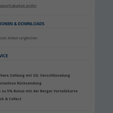
lialverfügbarkeit prüfen
IONEN & DOWNLOADS
%
esen Artikel vergleichen
VICE
o Blackline
Fiamma Level Up Auffahrkeile
Berger SteelStep D
ritt aus
2er Set
Blackline klappbare
chere Zahlung mit SSL Verschlüsselung
z (Höhe 38
Doppeltritt Stahl S
(Über 100)
(12)
(Höhe 40 cm)
stenlose Rücksendung
25,
€
99
39,
€
99
UVP 35,50 €
s zu 5% Bonus mit der Berger Vorteilskarte
ick & Collect