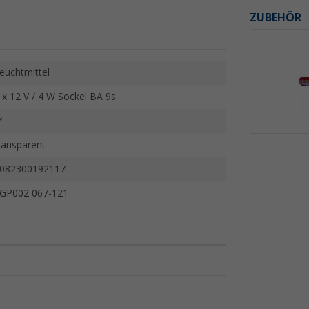
ZUBEHÖR
euchtmittel
 x 12 V / 4 W Sockel BA 9s
ransparent
082300192117
GP002 067-121