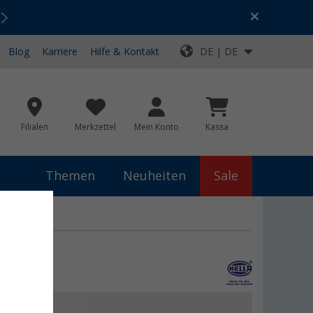
Urlaubs-SALE:
Top-Deals für dein Abenteuer!
Blog
Karriere
Hilfe & Kontakt
DE | DE
Filialen
Merkzettel
Mein Konto
Kassa
Themen
Neuheiten
Sale
9S
9 €