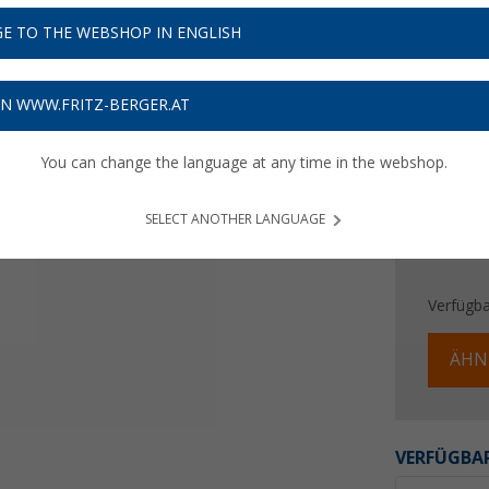
0,
60
E TO THE WEBSHOP IN ENGLISH
Preise inkl
Bis zu 
ON WWW.FRITZ-BERGER.AT
You can change the language at any time in the webshop.
SELECT ANOTHER LANGUAGE
Verfügba
ÄHN
VERFÜGBAR