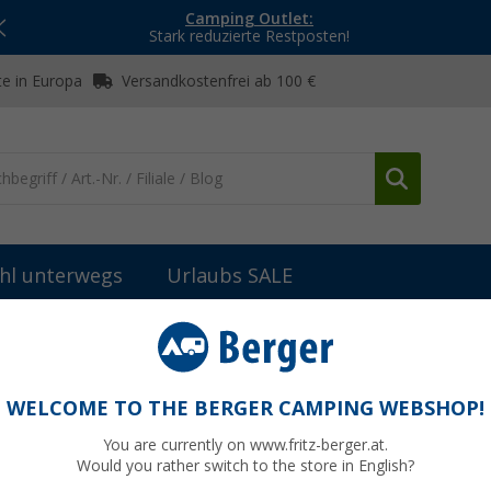
Camping Outlet:
Stark reduzierte Restposten!
e in Europa
Versandkostenfrei ab 100 €
hl unterwegs
Urlaubs SALE
behör
Fahrzeugbeleuchtung außen
Glühbirne 12V 4W T4 WBA 
WELCOME TO THE BERGER CAMPING WEBSHOP!
You are currently on www.fritz-berger.at.
Would you rather switch to the store in English?
bisher
2,9