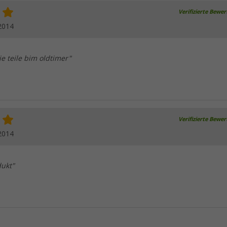
Verifizierte Bewe
2014
e teile bim oldtimer"
Verifizierte Bewe
2014
ukt"