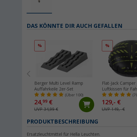
DAS KÖNNTE DIR AUCH GEFALLEN
%
%
Berger Multi Level Ramp
Flat-Jack Camper 
Auffahrkeile 2er-Set
Luftkissen für Fa
Tonnen & bis 30
(Über 100)
(7
Reifenbreite
24,
€
129,- €
99
UVP 34,99 €
UVP 149,- €
PRODUKTBESCHREIBUNG
Ersatzleuchtmittel für Hella Leuchten.