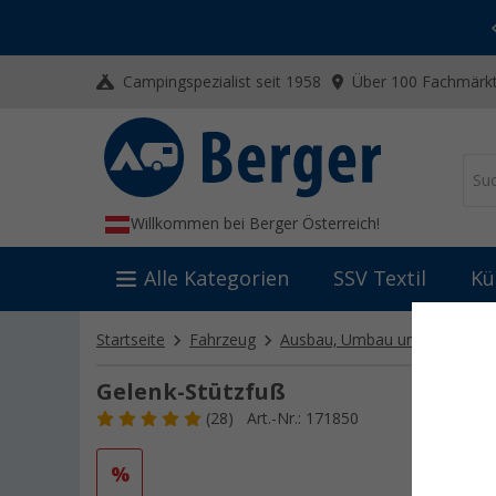
-20% auf Kleidung und Schuhe
Mit dem Aktionscode
20SSV
Campingspezialist seit 1958
Über 100 Fachmärkt
Willkommen bei Berger Österreich!
Alle Kategorien
SSV Textil
Kü
Startseite
Fahrzeug
Ausbau, Umbau und Innenaus
Gelenk-Stützfuß
(28)
Art.-Nr.: 171850
%