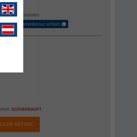
€
9
. MwSt.,
zzgl. Versandkosten
5% Vorteilskartenbonus sichern
rkeit:
AUSVERKAUFT
LICHE ARTIKEL