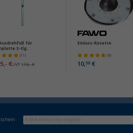
 Ausdrehfuß für
Einlass-Rosette
hplatte 3-tlg.
(11)
(9)
5,- €
10,
€
50
UVP
119,- €
schein