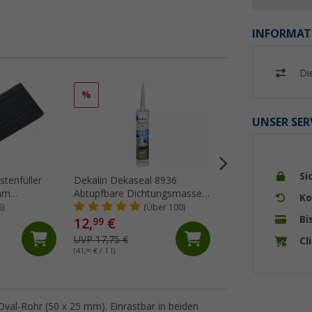
INFORMAT
Di
%
%
UNSER SER
Si
stenfüller
Dekalin Dekaseal 8936
Berger Chenille-
 mm
Abtupfbare Dichtungsmasse
Flauschvorhang
Ko
rz
310 ml hellgrau
6)
(Über 100)
(Üb
Bi
12,
€
99
19,
€
99
UVP 17,75 €
Cl
UVP 34,99 €
(41,
90
€ / 1 l)
Oval-Rohr (50 x 25 mm). Einrastbar in beiden