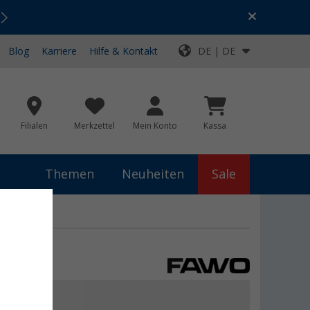
Urlaubs-SALE:
Top-Deals für dein Abenteuer!
Blog
Karriere
Hilfe & Kontakt
DE | DE
Filialen
Merkzettel
Mein Konto
Kassa
Themen
Neuheiten
Sale
,99 €