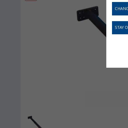
CHANG
STAY 