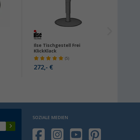
Ilse Tischgestell Frei
BusBo
KlickKlack
T6 Mu
(5)
272,- €
99,- 
SOZIALE MEDIEN