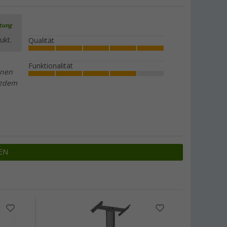
rtung
ukt.
Qualität
Funktionalität
nnen
tzdem
EN