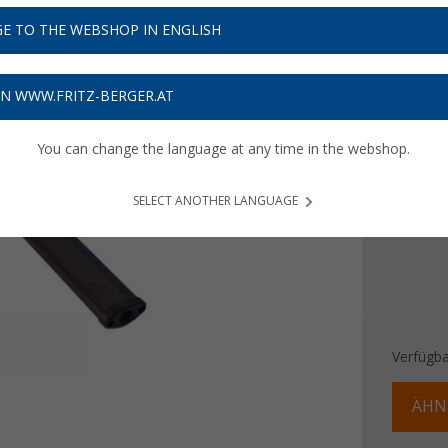
24,
9
E TO THE WEBSHOP IN ENGLISH
Preise inkl
Bis zu 
ON WWW.FRITZ-BERGER.AT
Farbe
You can change the language at any time in the webshop.
SELECT ANOTHER LANGUAGE
Verfügba
ÄHN