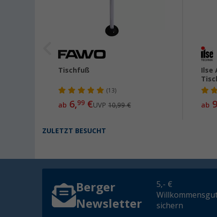
Tischfuß
Ilse
Tisc
(13)
6,
€
9
99
ab
UVP
10,99 €
ab
ZULETZT BESUCHT
5,- €
Berger
Willkommensgut
Newsletter
sichern