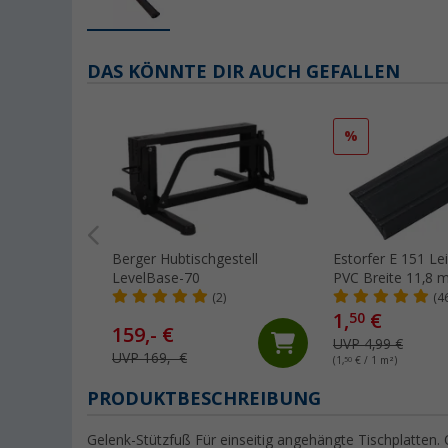
DAS KÖNNTE DIR AUCH GEFALLEN
%
Berger Hubtischgestell
Estorfer E 151 Lei
LevelBase-70
PVC Breite 11,8
Meterware schwa
(2)
(4
1,
€
50
159,- €
UVP 4,99 €
UVP 169,- €
(1,
50
€ / 1 m²)
PRODUKTBESCHREIBUNG
Gelenk-Stützfuß Für einseitig angehängte Tischplatten. 