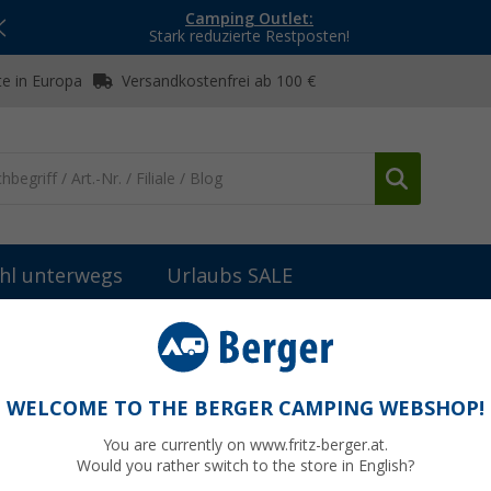
Camping Outlet:
Stark reduzierte Restposten!
e in Europa
Versandkostenfrei ab 100 €
hl unterwegs
Urlaubs SALE
bau
Tischgestelle & Tischbeine
Gelenk-Stützfuß
WELCOME TO THE BERGER CAMPING WEBSHOP!
You are currently on www.fritz-berger.at.
Would you rather switch to the store in English?
bisher
37