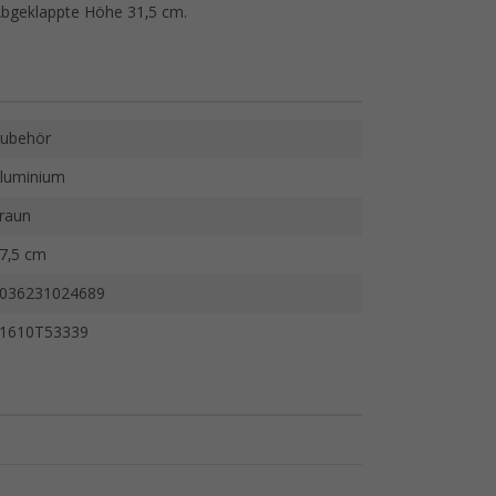
Abgeklappte Höhe 31,5 cm.
ubehör
luminium
raun
7,5 cm
036231024689
1610T53339