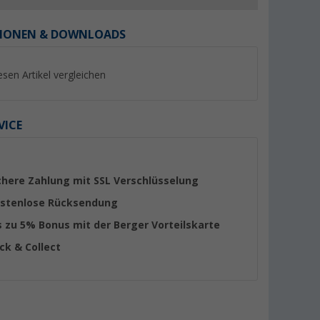
IONEN & DOWNLOADS
esen Artikel vergleichen
%
%
VICE
chere Zahlung mit SSL Verschlüsselung
Sika Sikaflex 522 STP-
Polyplastic Fenstera
Klebdichtstoff 300 ml Weiß
mit Klick Klack Aut
stenlose Rücksendung
cm rechts
er 100)
(44)
(Übe
s zu 5% Bonus mit der Berger Vorteilskarte
9,
€
99
19,
€
99
UVP 16,89 €
ick & Collect
UVP 25,99 €
(33,
30
€ / 1 l)