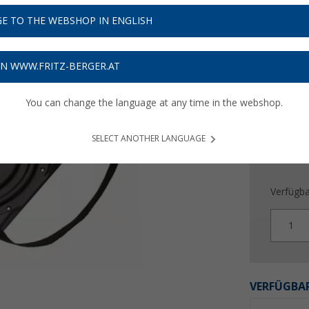
38,
9
E TO THE WEBSHOP IN ENGLISH
Preise inkl
Bis zu 
ON WWW.FRITZ-BERGER.AT
You can change the language at any time in the webshop.
SELECT ANOTHER LANGUAGE
Verfügba
1
VERFÜGBAR