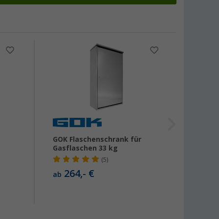
GOK Flaschenschrank für
Gok F
Gasflaschen 33 kg
Gasfl
(5)
264,- €
23
ab
ab