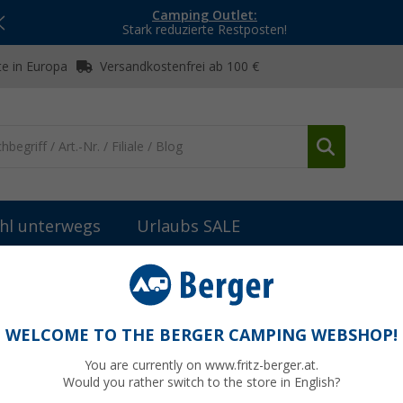
Camping Outlet:
Stark reduzierte Restposten!
e in Europa
Versandkostenfrei ab 100 €
hl unterwegs
Urlaubs SALE
ngen
Gasflaschenhalterung aus Kunststoff
off
WELCOME TO THE BERGER CAMPING WEBSHOP!
You are currently on www.fritz-berger.at.
Would you rather switch to the store in English?