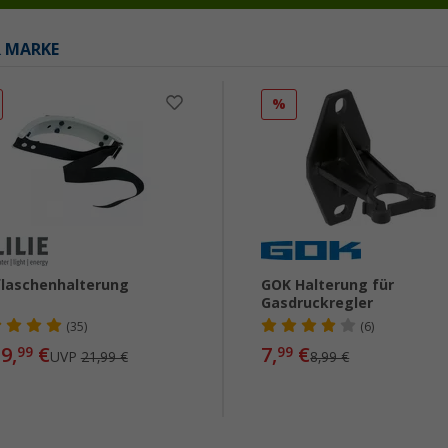
R MARKE
%
laschenhalterung
GOK Halterung für
Gasdruckregler
(35)
(6)
9,
€
7,
€
99
99
UVP
21,99 €
8,99 €