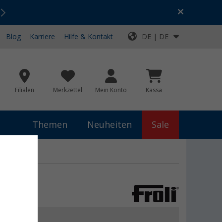
Urlaubs-SALE:
Top-Deals für dein Abenteuer!
Blog
Karriere
Hilfe & Kontakt
DE | DE
Filialen
Merkzettel
Mein Konto
Kassa
Themen
Neuheiten
Sale