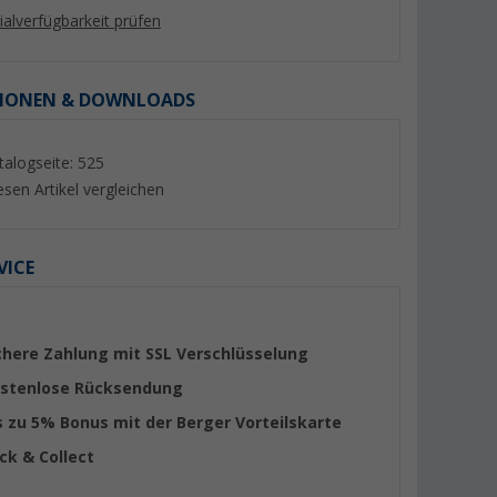
lialverfügbarkeit prüfen
IONEN & DOWNLOADS
talogseite: 525
%
esen Artikel vergleichen
VICE
nk für 2
CAMPKO Gasflaschen Halter
Gok Flaschenschran
Set Edelstahl für Ø 300mm
Gasflaschen 11 kg
Gasflaschen inklusive 2x
(3)
chere Zahlung mit SSL Verschlüsselung
Spannband und 2x
90,
€
298,- €
95
Spannschloss
stenlose Rücksendung
UVP 109,- €
UVP 299,- €
s zu 5% Bonus mit der Berger Vorteilskarte
ick & Collect