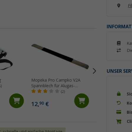
Fi
INFORMAT
Ka
Di
UNSER SER
g
Mopeka Pro Campko V2A
GOK Flaschenschra
Spannblech für Alugas-
Gasflaschen 33 kg
5)
Flaschen
(2)
(5)
Si
12,
€
409,- €
Ko
90
Bi
Cl
schnelle und einfache Montage