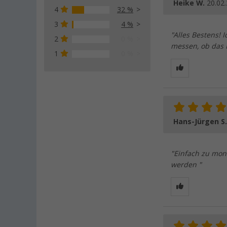
Heike W.
20.02
4
32 %
3
4 %
"Alles Bestens! I
2
0 %
messen, ob das P
1
0 %
Hans-Jürgen S
"Einfach zu mon
werden "