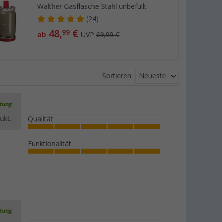
Walther Gasflasche Stahl unbefüllt
(24)
48,
€
99
ab
UVP
69,99 €
Neueste
Sortieren:
rtung
ukt.
Qualität
Funktionalität
rtung