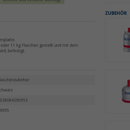
ZUBEHÖR
nplatte.
g oder 11 kg Flaschen gestellt und mit dem
rd, befestigt.
laschenzubehör
chwarz
028084290953
9095