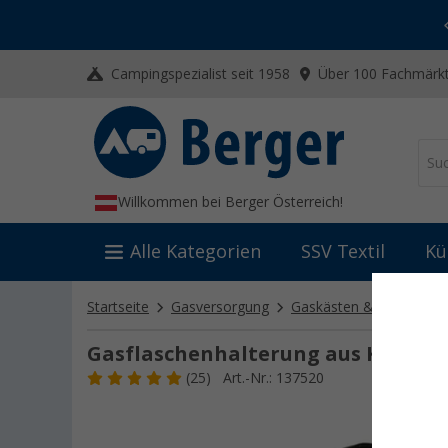
-20% auf Kleidung und Schuhe
Mit dem Aktionscode
20SSV
Campingspezialist seit 1958
Über 100 Fachmärkt
Willkommen bei Berger Österreich!
Alle Kategorien
SSV Textil
Kü
Startseite
Gasversorgung
Gaskästen & Befestigu
Gasflaschenhalterung aus Kunstst
(25)
Art.-Nr.: 137520