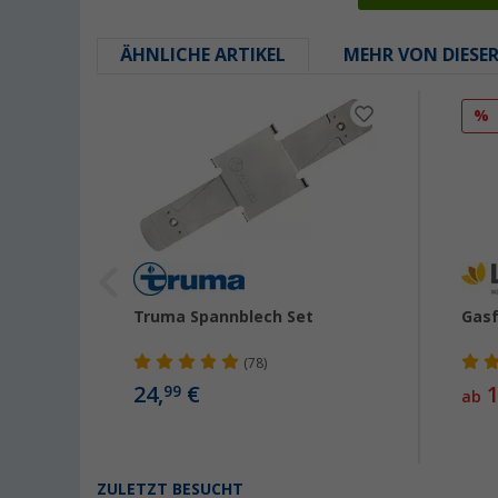
ÄHNLICHE ARTIKEL
MEHR VON DIESE
%
lter
Truma Spannblech Set
Gasf
0mm
x
(78)
24,
€
1
99
ab
ZULETZT BESUCHT