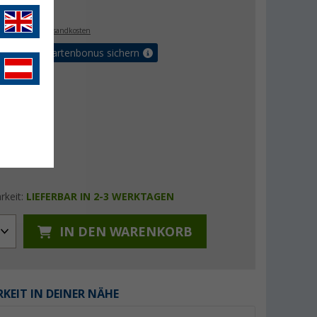
€
9
. MwSt.,
zzgl. Versandkosten
5% Vorteilskartenbonus sichern
rkeit:
LIEFERBAR IN 2-3 WERKTAGEN
IN DEN WARENKORB
KEIT IN DEINER NÄHE