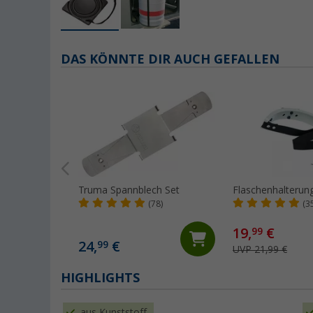
DAS KÖNNTE DIR AUCH GEFALLEN
Truma Spannblech Set
Flaschenhalterun
(78)
(3
19,
€
99
24,
€
99
UVP 21,99 €
HIGHLIGHTS
aus Kunststoff