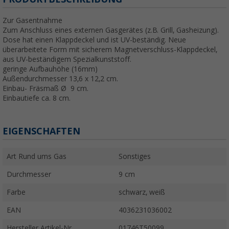
Zur Gasentnahme
Zum Anschluss eines externen Gasgerätes (z.B. Grill, Gasheizung).
Dose hat einen Klappdeckel und ist UV-beständig. Neue
überarbeitete Form mit sicherem Magnetverschluss-Klappdeckel,
aus UV-beständigem Spezialkunststoff.
geringe Aufbauhöhe (16mm)
Außendurchmesser 13,6 x 12,2 cm.
Einbau- Fräsmaß Ø 9 cm.
Einbautiefe ca. 8 cm.
EIGENSCHAFTEN
Art Rund ums Gas
Sonstiges
Durchmesser
9 cm
Farbe
schwarz, weiß
EAN
4036231036002
Hersteller Artikel-Nr.
01746T50099