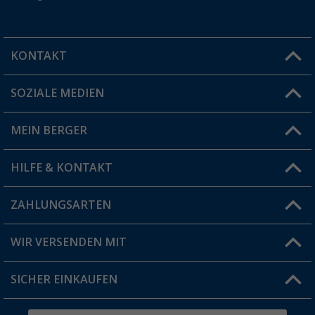
KONTAKT
SOZIALE MEDIEN
Du hast eine Frage?
MEIN BERGER
Filiale finden
HILFE & KONTAKT
Vorteilskarte
Blog
ZAHLUNGSARTEN
FAQ & Kontakt
Produkttester
Versandinformationen
WIR VERSENDEN MIT
Jobs & Karriere
Click & Collect
SICHER EINKAUFEN
Geschenkgutschein
Rücksendung