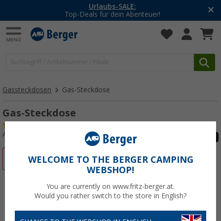
Urlaubs-SALE:
Top-Deals für dein Abenteuer!
Gassteckdosen
Gas-Steckdose
Gas-Steckdose
(2)
Art.-Nr.: 229380
%
WELCOME TO THE BERGER CAMPING
WEBSHOP!
You are currently on www.fritz-berger.at.
Would you rather switch to the store in English?