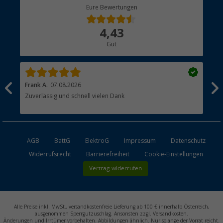
Berger Bewusst
Eure Bewertungen
Bestellstatus
Über uns
4,43
Hauptkatalog
Gut
Händler werden
Frank A.
07.08.2026
Dan
Zuverlässig und schnell vielen Dank
Küh
AGB
BattG
ElektroG
Impressum
Datenschutz
Widerrufsrecht
Barrierefreiheit
Cookie-Einstellungen
Vertrag widerrufen
Alle Preise inkl. MwSt., versandkostenfreie Lieferung ab 100 € innerhalb Österreich,
ausgenommen Sperrgutzuschlag. Ansonsten zzgl. Versandkosten.
Änderungen und Irrtümer vorbehalten. Abbildungen ähnlich. Nur solange der Vorrat reicht.