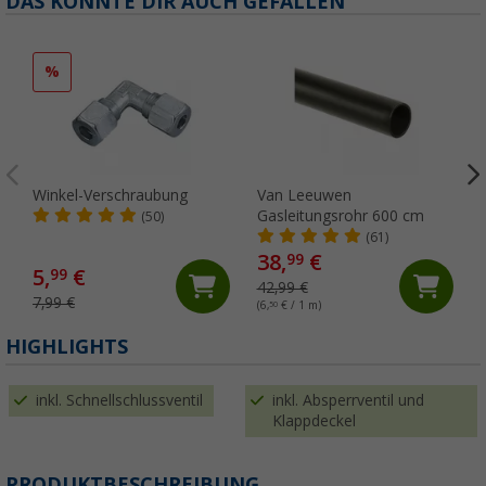
DAS KÖNNTE DIR AUCH GEFALLEN
%
Winkel-Verschraubung
Van Leeuwen
Gasleitungsrohr 600 cm
(50)
(61)
38,
€
99
5,
€
99
42,99 €
7,99 €
(6,
50
€ / 1 m)
HIGHLIGHTS
inkl. Schnellschlussventil
inkl. Absperrventil und
Klappdeckel
PRODUKTBESCHREIBUNG