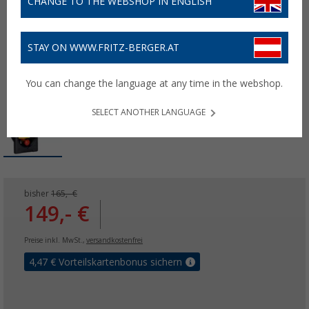
CHANGE TO THE WEBSHOP IN ENGLISH
STAY ON WWW.FRITZ-BERGER.AT
You can change the language at any time in the webshop.
SELECT ANOTHER LANGUAGE
bisher
165,- €
149,- €
Preise inkl. MwSt.,
versandkostenfrei
4,47
€ Vorteilskartenbonus sichern