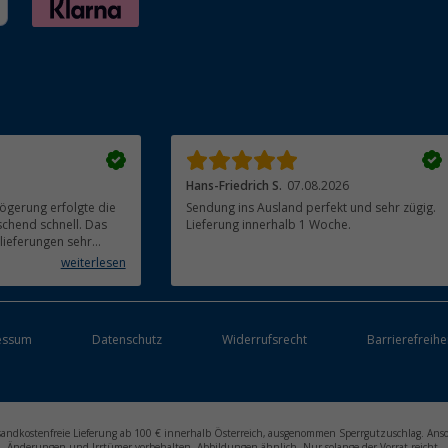
Hans-Friedrich S.
07.08.2026
ögerung erfolgte die
Sendung ins Ausland perfekt und sehr zügig.
chend schnell. Das
Lieferung innerhalb 1 Woche.
llieferungen sehr
erfreulich. Alle
weiterlesen
 verpackt und in
grill) funktioniert
essum
Datenschutz
Widerrufsrecht
Barrierefreihe
ersandkostenfreie Lieferung ab 100 € innerhalb Österreich, ausgenommen Sperrgutzuschlag. Ans
Änderungen und Irrtümer vorbehalten. Abbildungen ähnlich. Nur solange der Vorrat reicht.