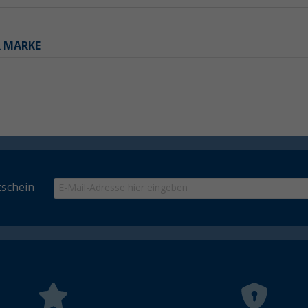
R MARKE
schein