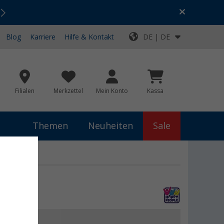
Urlaubs-SALE:
Top-Deals für dein Abenteuer!
Blog
Karriere
Hilfe & Kontakt
DE | DE
Filialen
Merkzettel
Mein Konto
Kassa
Themen
Neuheiten
Sale