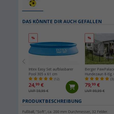
DAS KÖNNTE DIR AUCH GEFALLEN
%
%
Intex Easy Set aufblasbarer
Berger PawPalace
Pool 305 x 61 cm
Hundezaun 8-tlg.
(12)
(3)
24,
€
79,
€
99
99
UVP 59,99 €
UVP 99,99 €
PRODUKTBESCHREIBUNG
Fußball, "Soft", ca. 200 mm Durchmesser, 32 Felder.