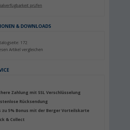
lialverfügbarkeit prüfen
IONEN & DOWNLOADS
talogseite: 172
%
esen Artikel vergleichen
VICE
 für
Berger Handtuchclip Coogee
Berger SnoozeNest 
r Stand Up
4er Set lemon
Hundebett groß bis
(XXL)
(6)
(5)
chere Zahlung mit SSL Verschlüsselung
44,
€
99
2,
€
stenlose Rücksendung
99
UVP 59,99 €
s zu 5% Bonus mit der Berger Vorteilskarte
ick & Collect