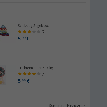
Spielzeug Segelboot
(2)
5,
€
99
Tischtennis-Set 5-teilig
(6)
5,
€
99
Neueste
Sortieren: