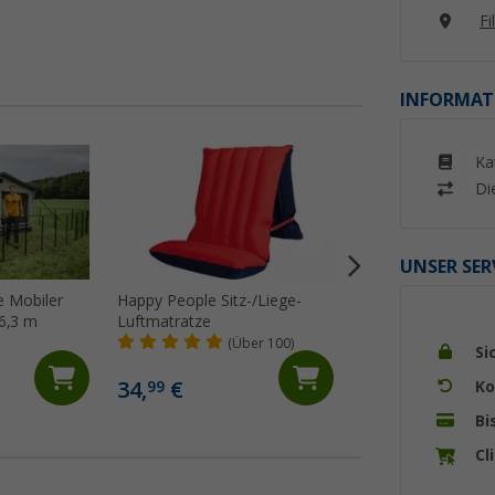
Fi
INFORMAT
Ka
%
Di
UNSER SER
 Mobiler
Happy People Sitz-/Liege-
Camptime SUP-Sitz
 6,3 m
Luftmatratze
Corvi/Naos Sitz fü
Paddling-Boards
(Über 100)
(4)
Si
9,
€
99
34,
€
Ko
99
UVP 29,99 €
Bi
Cl