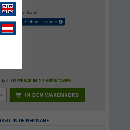
€
. MwSt.,
zzgl. Versandkosten
5% Vorteilskartenbonus sichern
rkeit:
LIEFERBAR IN 2-3 WERKTAGEN
IN DEN WARENKORB
KEIT IN DEINER NÄHE