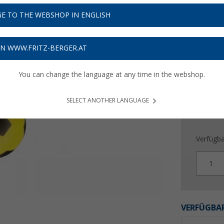
8,
99
E TO THE WEBSHOP IN ENGLISH
Preise inkl
Bis zu 
ON WWW.FRITZ-BERGER.AT
You can change the language at any time in the webshop.
SELECT ANOTHER LANGUAGE
Verfügba
1
VERFÜGBAR