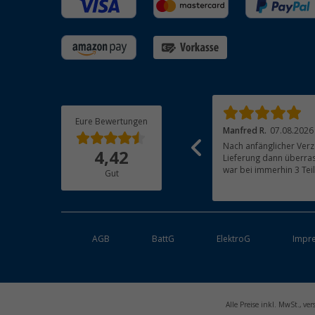
Eure Bewertungen
Josef N.
07.08.2026
Manfred R.
07.08.2026
Alles Bestens, Artikel funktioniert einwandfrei
Nach anfänglicher Verz
4,42
Lieferung dann überras
war bei immerhin 3 Tei
Gut
beachtlich und für mich 
Bestandteile waren gut
Ordnung. Das Gerät (Gas
bestens
AGB
BattG
ElektroG
Impr
Alle Preise inkl. MwSt., v