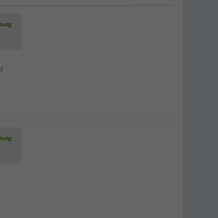
rtung
t
rtung