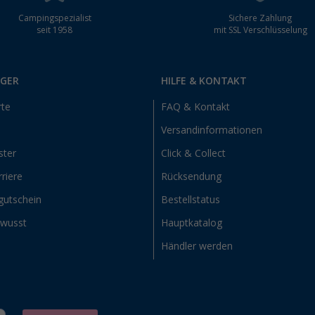
Campingspezialist
Sichere Zahlung
seit 1958
mit SSL Verschlüsselung
RGER
HILFE & KONTAKT
rte
FAQ & Kontakt
Versandinformationen
ster
Click & Collect
riere
Rücksendung
gutschein
Bestellstatus
ewusst
Hauptkatalog
Händler werden