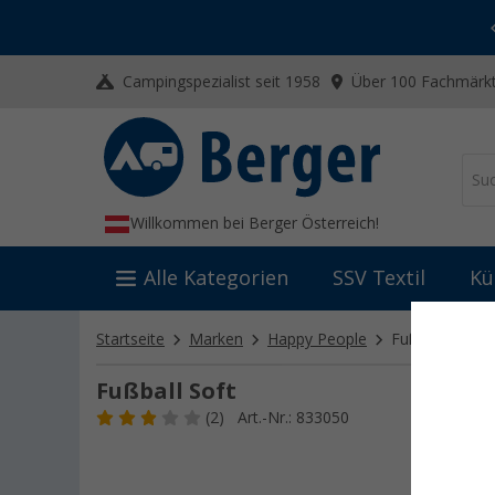
-20% auf Kleidung und Schuhe
Mit dem Aktionscode
20SSV
Campingspezialist seit 1958
Über 100 Fachmärkt
Willkommen bei Berger Österreich!
Alle Kategorien
SSV Textil
Kü
Startseite
Marken
Happy People
Fußball Soft
Fußball Soft
(2)
Art.-Nr.: 833050