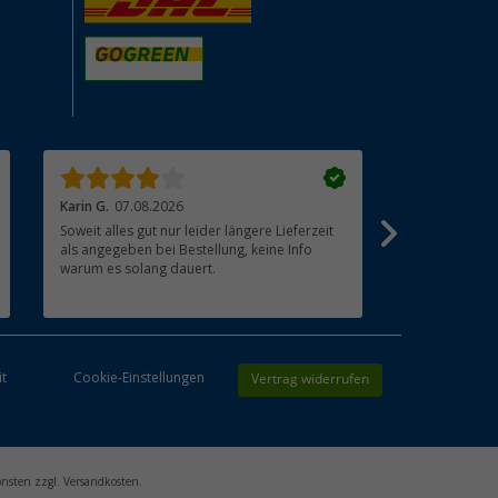
Karin G.
07.08.2026
Joachim B.
07
Soweit alles gut nur leider längere Lieferzeit
Schnelle Lief
als angegeben bei Bestellung, keine Info
Die Digitale
warum es solang dauert.
ausprobiert 
Vertrag widerrufen
it
Cookie-Einstellungen
onsten zzgl. Versandkosten.