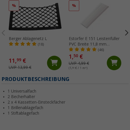
%
%
Berger Ablagenetz L
Estorfer E 151 Leistenfüller
PVC Breite 11,8 mm
(18)
Meterware weiß
(46)
1,
€
50
11,
€
99
UVP 4,99 €
UVP 13,99 €
(1,
50
€ / 1 m²)
(
PRODUKTBESCHREIBUNG
1 Universalfach
2 Becherhalter
2 x 4 Kassetten-Einsteckfächer
1 Brillenablagefach
1 Stiftablagefach