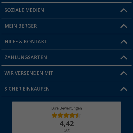
SOZIALE MEDIEN
Du hast eine Frage?
MEIN BERGER
Filiale finden
HILFE & KONTAKT
Vorteilskarte
Blog
ZAHLUNGSARTEN
FAQ & Kontakt
Produkttester
Versandinformationen
WIR VERSENDEN MIT
Jobs & Karriere
Click & Collect
SICHER EINKAUFEN
Geschenkgutschein
Rücksendung
Berger Bewusst
Eure Bewertungen
Bestellstatus
Über uns
4,42
Hauptkatalog
Gut