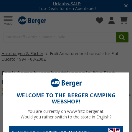
Urlaubs-SALE:
Top-Deals für dein Abenteuer!
Halterungen & Fächer
Froli Armaturenbrettkonsole für Fiat
Ducato 1994 - 03/2002
Froli Armaturenbrettkonsole für Fiat
Ducato 1994 - 03/2002
(22)
Art.-Nr.: 201580
WELCOME TO THE BERGER CAMPING
WEBSHOP!
You are currently on www.fritz-berger.at.
Would you rather switch to the store in English?