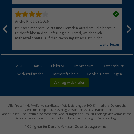
Händler werden
Andre P.
09.08.2026
Tho
Ich habe mehrere Shirts und Hemden aus dem Sale bestellt.
Per
Leider fehlte in der Lieferung ein Hemd, welches ich
mitbestellt hatte. Auf der Rechnung ist es auch nicht
aufgetaucht, aber es gab keinen einzigen Hinweis, dass die
weiterlesen
Lieferung nicht komplett ist.
AGB
BattG
ElektroG
Impressum
Datenschutz
Widerrufsrecht
Barrierefreiheit
Cookie-Einstellungen
Vertrag widerrufen
Alle Preise inkl. MwSt., versandkostenfreie Lieferung ab 100 € innerhalb Österreich,
ausgenommen Sperrgutzuschlag. Ansonsten zzgl. Versandkosten.
Änderungen und Irrtümer vorbehalten. Abbildungen ähnlich. Nur solange der Vorrat reicht.
Die durchgestrichenen Preise entsprechen dem bisherigen Preis bei Berger.
*
Gültig nur für Dometic Markisen. Zubehör ausgenommen.