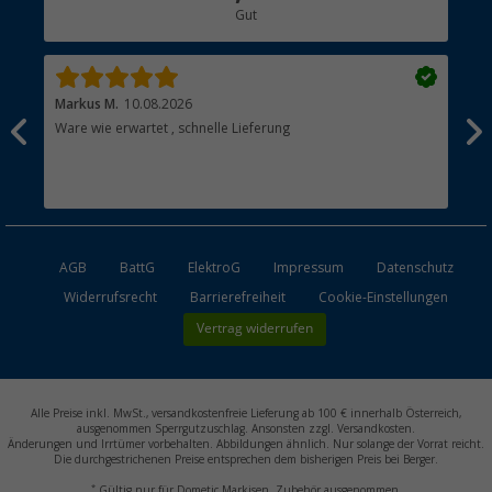
Gut
Händler werden
Markus M.
10.08.2026
Gab
Ware wie erwartet , schnelle Lieferung
Gut
Gut
AGB
BattG
ElektroG
Impressum
Datenschutz
Widerrufsrecht
Barrierefreiheit
Cookie-Einstellungen
Vertrag widerrufen
Alle Preise inkl. MwSt., versandkostenfreie Lieferung ab 100 € innerhalb Österreich,
ausgenommen Sperrgutzuschlag. Ansonsten zzgl. Versandkosten.
Änderungen und Irrtümer vorbehalten. Abbildungen ähnlich. Nur solange der Vorrat reicht.
Die durchgestrichenen Preise entsprechen dem bisherigen Preis bei Berger.
*
Gültig nur für Dometic Markisen. Zubehör ausgenommen.