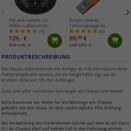
Flat-Jack Camper 2.0
Berger Caravan
Reifen-Luftkissen für
Fahrzeugwaage bis
Fahrzeuge bis 6 Tonnen &
Gesamtgewicht 6.000 kg für
(70)
(63)
bis 305 mm Reifenbreite
Wohnwagen & Wohnmobil
129,- €
89,
€
99
UVP 149,- €
UVP 159,- €
PRODUKTBESCHREIBUNG
Bei Chassis-Rahmenhöhen von weniger als 140 mm müssen diese
Platten angebracht werden, um die Rangierhilfen Ego auf die
korrekte Höhe von 185 mm zu bringen.
Dazu sind unter Umständen Bohrungen am Chassis erforderlich!
Bitte beachten Sie: Wenn für die Montage am Chassis
gebohrt werden muss, ist eine nachträgliche TÜV-Prüfung
erforderlich!
Bie Verwendung des Flachrahmen-Satzes auf eine AL-KO Vario
III / AV-Chassis darf auf keinen Fall in den Fahrzeugrahmen