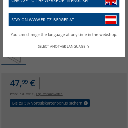
CHANGE TO THE WEBSHOP IN ENGLISH
STAY ON WWW.FRITZ-BERGER.AT
You can change the language at any time in the webshop.
SELECT ANOTHER LANGUAGE
47,
€
99
Preise inkl. MwSt.,
zzgl. Versandkosten
Bis zu 5% Vorteilskartenbonus sichern