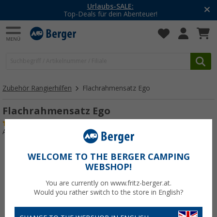
Urlaubs-SALE:
Top-Deals für dein Abenteuer!
Zubehör Rangierhilfen
Flachrahmensatz Ego
Flachrahmensatz Ego
(1)
Art.-Nr.: 106570
WELCOME TO THE BERGER CAMPING
WEBSHOP!
You are currently on www.fritz-berger.at.
Would you rather switch to the store in English?