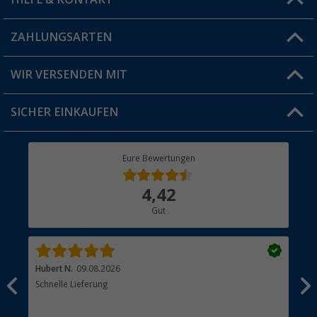
Vorteilskarte
Blog
ZAHLUNGSARTEN
FAQ & Kontakt
Produkttester
Versandinformationen
WIR VERSENDEN MIT
Jobs & Karriere
Click & Collect
SICHER EINKAUFEN
Geschenkgutschein
Rücksendung
Berger Bewusst
Eure Bewertungen
Bestellstatus
Über uns
4,42
Hauptkatalog
Gut
Händler werden
Hubert N.
09.08.2026
Kai 
Schnelle Lieferung
Seh