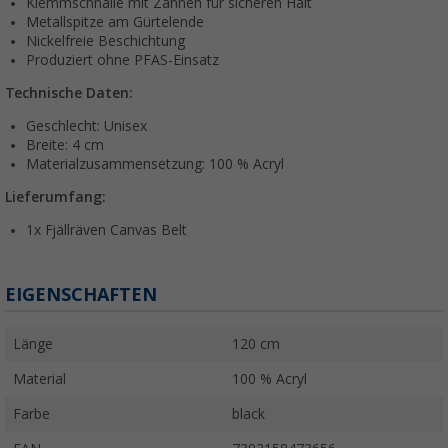
Klemmschnalle mit Zähnen für sicheren Halt
Metallspitze am Gürtelende
Nickelfreie Beschichtung
Produziert ohne PFAS-Einsatz
Technische Daten:
Geschlecht: Unisex
Breite: 4 cm
Materialzusammensetzung: 100 % Acryl
Lieferumfang:
1x Fjällräven Canvas Belt
EIGENSCHAFTEN
Länge
120 cm
Material
100 % Acryl
Farbe
black