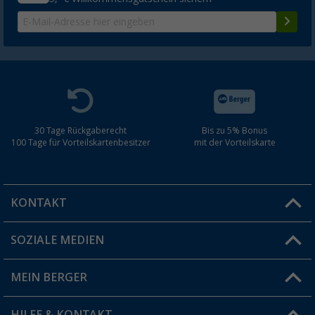
30 Tage Rückgaberecht
Bis zu 5% Bonus
100 Tage für Vorteilskartenbesitzer
mit der Vorteilskarte
KONTAKT
SOZIALE MEDIEN
Du hast eine Frage?
MEIN BERGER
Filiale finden
HILFE & KONTAKT