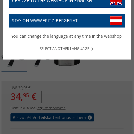
CHANGE TO THE WEBSHOP IN ENGLISH
STAY ON WWW.FRITZ-BERGER.AT
You can change the language at any time in the webshop.
SELECT ANOTHER LANGUAGE
UVP
39,95 €
34,
€
95
Preise inkl. MwSt.,
zzgl. Versandkosten
Bis zu 5% Vorteilskartenbonus sichern