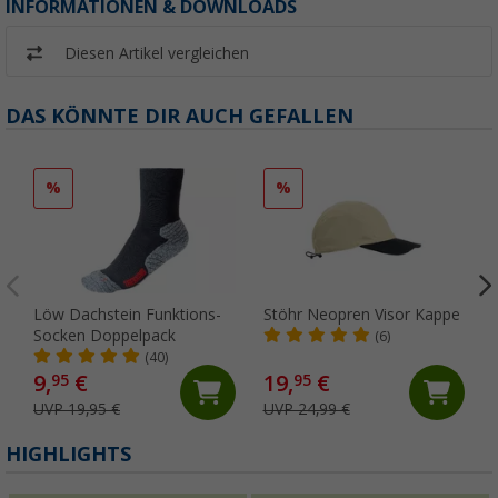
INFORMATIONEN & DOWNLOADS
Diesen Artikel vergleichen
DAS KÖNNTE DIR AUCH GEFALLEN
%
%
Löw Dachstein Funktions-
Stöhr Neopren Visor Kappe
Socken Doppelpack
(6)
(40)
9,
€
19,
€
95
95
UVP 19,95 €
UVP 24,99 €
HIGHLIGHTS