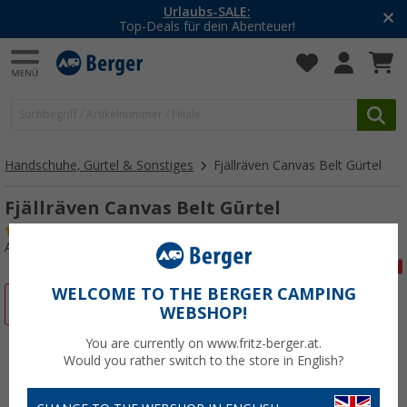
-20% auf Kleidung und Schuhe
Mit dem Aktionscode
20SSV
Handschuhe, Gürtel & Sonstiges
Fjällräven Canvas Belt Gürtel
Fjällräven Canvas Belt Gürtel
(3)
Art.-Nr.: 898700
WELCOME TO THE BERGER CAMPING
%
WEBSHOP!
You are currently on www.fritz-berger.at.
Would you rather switch to the store in English?