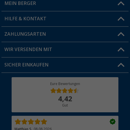
MEIN BERGER
Filiale finden
HILFE & KONTAKT
Vorteilskarte
Blog
ZAHLUNGSARTEN
FAQ & Kontakt
Produkttester
Versandinformationen
WIR VERSENDEN MIT
Jobs & Karriere
Click & Collect
SICHER EINKAUFEN
Geschenkgutschein
Rücksendung
Berger Bewusst
Eure Bewertungen
Bestellstatus
Über uns
4,42
Hauptkatalog
Gut
Händler werden
Matthias S.
08.08.2026
Kat