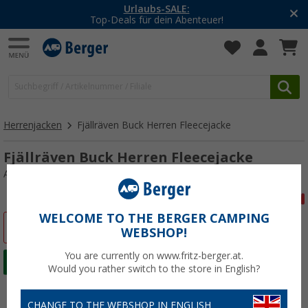
-20% auf Kleidung und Schuhe
Mit dem Aktionscode
20SSV
Herrenjacken
Fjällräven Buck Herren Fleecejacke
Fjällräven Buck Herren Fleecejacke
Art.-Nr.: 439449XXL
WELCOME TO THE BERGER CAMPING
%
WEBSHOP!
You are currently on www.fritz-berger.at.
Would you rather switch to the store in English?
CHANGE TO THE WEBSHOP IN ENGLISH