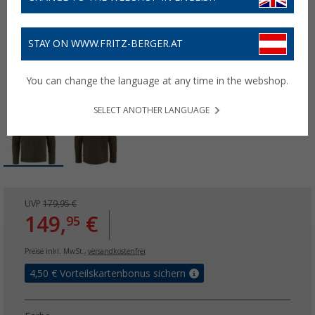
STAY ON WWW.FRITZ-BERGER.AT
You can change the language at any time in the webshop.
SELECT ANOTHER LANGUAGE
UVP
179,95 €
149,
€
95
Preise inkl. MwSt.,
versandkostenfrei
4,50
€ Vorteilskartenbonus sichern