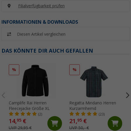
Filialverfügbarkeit prüfen
INFORMATIONEN & DOWNLOADS
Diesen Artikel vergleichen
DAS KÖNNTE DIR AUCH GEFALLEN
%
%
Camplife Rai Herren
Regatta Mindano Herren
Fleecejacke Größe XL
Kurzarmhemd
(2)
(23)
14,
€
21,
€
95
95
UVP 29,95 €
UVP 50,- €