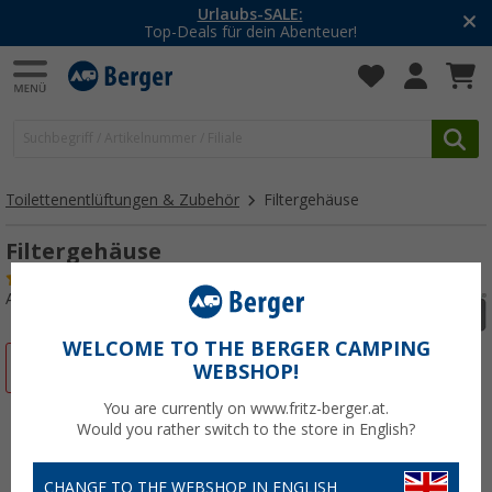
Urlaubs-SALE:
Top-Deals für dein Abenteuer!
Toilettenentlüftungen & Zubehör
Filtergehäuse
Filtergehäuse
(16)
Art.-Nr.: 137600
WELCOME TO THE BERGER CAMPING
%
WEBSHOP!
You are currently on www.fritz-berger.at.
Would you rather switch to the store in English?
CHANGE TO THE WEBSHOP IN ENGLISH