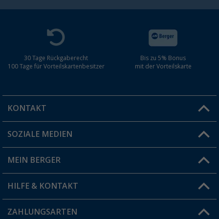
30 Tage Rückgaberecht
Bis zu 5% Bonus
100 Tage für Vorteilskartenbesitzer
mit der Vorteilskarte
KONTAKT
SOZIALE MEDIEN
Du hast eine Frage?
MEIN BERGER
Filiale finden
HILFE & KONTAKT
Vorteilskarte
Blog
ZAHLUNGSARTEN
FAQ & Kontakt