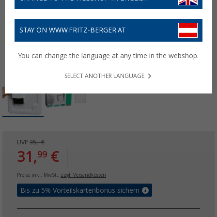
STAY ON WWW.FRITZ-BERGER.AT
You can change the language at any time in the webshop.
SELECT ANOTHER LANGUAGE
UVP
35,- €
31,
€
99
Preise inkl. MwSt.,
zzgl. Versandkosten
Bis zu 5% Vorteilskartenbonus sichern