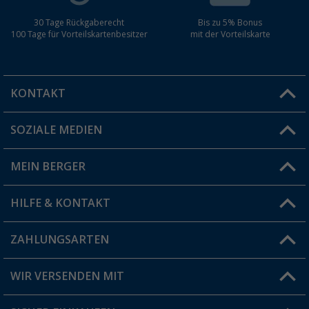
30 Tage Rückgaberecht
Bis zu 5% Bonus
100 Tage für Vorteilskartenbesitzer
mit der Vorteilskarte
KONTAKT
SOZIALE MEDIEN
Du hast eine Frage?
MEIN BERGER
Filiale finden
HILFE & KONTAKT
Vorteilskarte
Blog
ZAHLUNGSARTEN
FAQ & Kontakt
Produkttester
Versandinformationen
WIR VERSENDEN MIT
Jobs & Karriere
Click & Collect