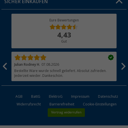
SICHER EINKAUFEN
Geschenkgutschein
Rücksendung
Berger Bewusst
Eure Bewertungen
Bestellstatus
Über uns
4,43
Hauptkatalog
Gut
Händler werden
Julian Rodney H.
07.08.2026
Joa
Bestellte Ware wurde schnell geliefert. Absolut zufrieden.
?? 
Jederzeit wieder. Dankeschön.
AGB
BattG
ElektroG
Impressum
Datenschutz
Widerrufsrecht
Barrierefreiheit
Cookie-Einstellungen
Vertrag widerrufen