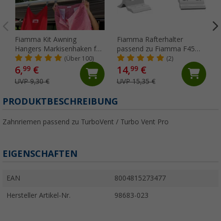
Fiamma Kit Awning
Fiamma Rafterhalter
Hangers Markisenhaken für
passend zu Fiamma F45
die Kederschiene
S/L / ZIP
(Über 100)
(2)
6,
€
14,
€
99
99
UVP 9,30 €
UVP 15,35 €
PRODUKTBESCHREIBUNG
Zahnriemen passend zu TurboVent / Turbo Vent Pro
EIGENSCHAFTEN
EAN
8004815273477
Hersteller Artikel-Nr.
98683-023