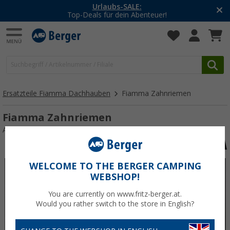
Urlaubs-SALE:
-20% auf
ls für dein Abenteuer!
Mit de
Ersatzteile Fiamma Dachhauben
Fiamma Zahnriemen
Fiamma Zahnriemen
Art.-Nr.: 106433
WELCOME TO THE BERGER CAMPING
WEBSHOP!
You are currently on www.fritz-berger.at.
Would you rather switch to the store in English?