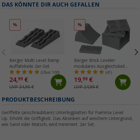
DAS KÖNNTE DIR AUCH GEFALLEN
%
%
Berger Multi Level Ramp
Berger Brick Leveler
Auffahrkeile 2er-Set
modulares Ausgleichskeil
Set 10 teilig
(Über 100)
(41)
24,
€
19,
€
99
99
UVP 34,99 €
UVP 24,99 €
PRODUKTBESCHREIBUNG
Geriffelte (anschraubbare) Unterlegplatten für Fiamma Level
Up. Erhöht die Griffigkeit. Das Absinken auf weichem Untergrund,
wie Sand oder Matsch, wird minimiert. 2er Set.