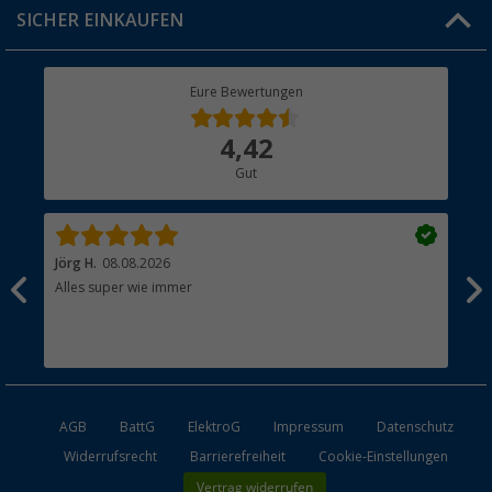
Click & Collect
SICHER EINKAUFEN
Geschenkgutschein
Rücksendung
Berger Bewusst
Eure Bewertungen
Bestellstatus
Über uns
4,42
Hauptkatalog
Gut
Händler werden
Jörg H.
08.08.2026
Kla
Alles super wie immer
Ein
und
Lei
Max
unk
AGB
BattG
ElektroG
Impressum
Datenschutz
Widerrufsrecht
Barrierefreiheit
Cookie-Einstellungen
Vertrag widerrufen