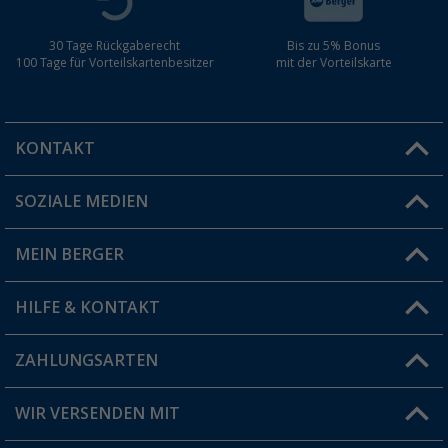
30 Tage Rückgaberecht
Bis zu 5% Bonus
100 Tage für Vorteilskartenbesitzer
mit der Vorteilskarte
KONTAKT
SOZIALE MEDIEN
Du hast eine Frage?
MEIN BERGER
Filiale finden
HILFE & KONTAKT
Vorteilskarte
Blog
ZAHLUNGSARTEN
FAQ & Kontakt
Produkttester
Versandinformationen
WIR VERSENDEN MIT
Jobs & Karriere