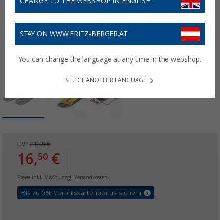
CHANGE TO THE WEBSHOP IN ENGLISH
STAY ON WWW.FRITZ-BERGER.AT
You can change the language at any time in the webshop.
SELECT ANOTHER LANGUAGE
UVP
23,40 €
16,
€
50
Preise inkl. MwSt.,
zzgl. Versandkosten
Bis zu 5% Vorteilskartenbonus sichern