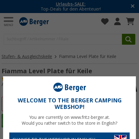
Urlaubs-SALE:
Top-Deals für dein Abenteuer!
Stufen- & Ausgleichskeile
Fiamma Level Plate für Keile
Fiamma Level Plate für Keile
(24)
Art.-Nr.: 103580
WELCOME TO THE BERGER CAMPING
%
WEBSHOP!
You are currently on www.fritz-berger.at.
Would you rather switch to the store in English?