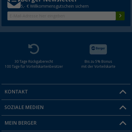
5,- € Willkommensgutschein sichern
30 Tage Rückgaberecht
Bis zu 5% Bonus
100 Tage für Vorteilskartenbesitzer
mit der Vorteilskarte
KONTAKT
SOZIALE MEDIEN
Du hast eine Frage?
MEIN BERGER
Filiale finden