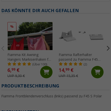
DAS KÖNNTE DIR AUCH GEFALLEN
%
Fiamma Kit Awning
Fiamma Rafterhalter
Hangers Markisenhaken für
passend zu Fiamma F45
die Kederschiene
S/L / ZIP
(Über 100)
(2)
6,
€
14,
€
99
99
UVP 9,30 €
UVP 15,35 €
PRODUKTBESCHREIBUNG
Fiamma Frontblendenverschluss (links) passend zu F45 S Polar