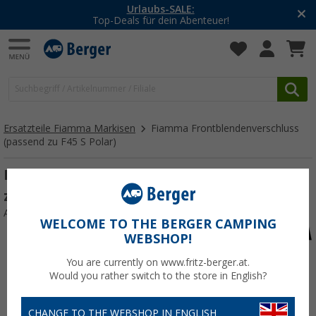
Urlaubs-SALE:
Top-Deals für dein Abenteuer!
Ersatzteile Fiamma Markisen
Fiamma Frontblendenverschluss
(passend zu F45 S Polar)
Fiamma Frontblendenverschluss (passend
zu F45 S Polar)
Art.-Nr.: 110603
WELCOME TO THE BERGER CAMPING
WEBSHOP!
You are currently on www.fritz-berger.at.
Would you rather switch to the store in English?
CHANGE TO THE WEBSHOP IN ENGLISH