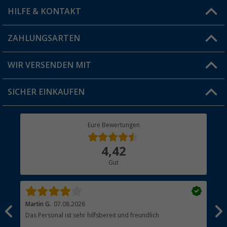
HILFE & KONTAKT
Vorteilskarte
Blog
ZAHLUNGSARTEN
FAQ & Kontakt
Produkttester
Versandinformationen
WIR VERSENDEN MIT
Jobs & Karriere
Click & Collect
SICHER EINKAUFEN
Geschenkgutschein
Rücksendung
Berger Bewusst
Eure Bewertungen
Bestellstatus
Über uns
4,42
Hauptkatalog
Gut
Händler werden
Martin G.
07.08.2026
Jue
Das Personal ist sehr hilfsbereit und freundlich
Per