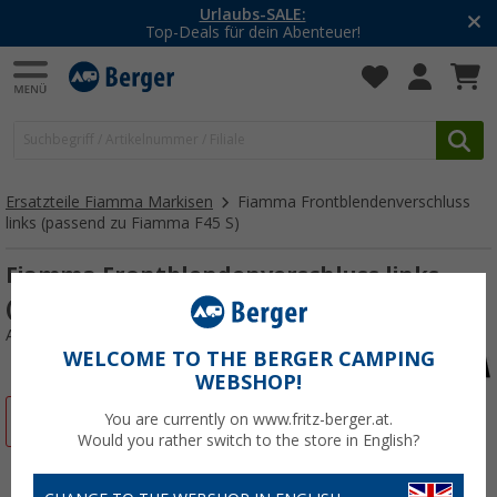
Urlaubs-SALE:
Top-Deals für dein Abenteuer!
Ersatzteile Fiamma Markisen
Fiamma Frontblendenverschluss
links (passend zu Fiamma F45 S)
Fiamma Frontblendenverschluss links
(passend zu Fiamma F45 S)
Art.-Nr.: 110653
WELCOME TO THE BERGER CAMPING
WEBSHOP!
%
You are currently on www.fritz-berger.at.
Would you rather switch to the store in English?