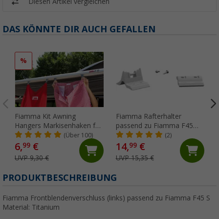
Diesen Artikel vergleichen
DAS KÖNNTE DIR AUCH GEFALLEN
%
Fiamma Kit Awning
Fiamma Rafterhalter
Hangers Markisenhaken für
passend zu Fiamma F45
die Kederschiene
S/L / ZIP
(Über 100)
(2)
6,
€
14,
€
99
99
UVP 9,30 €
UVP 15,35 €
PRODUKTBESCHREIBUNG
Fiamma Frontblendenverschluss (links) passend zu Fiamma F45 S
Material: Titanium