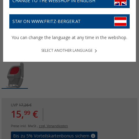
CHANGE TO THE WEBSHOP IN ENGLISH
STAY ON WWW.FRITZ-BERGER.AT
You can change the language at any time in the webshop.
SELECT ANOTHER LANGUAGE
UVP
17,26 €
15,
€
99
Preise inkl. MwSt.,
zzgl. Versandkosten
Bis zu 5% Vorteilskartenbonus sichern