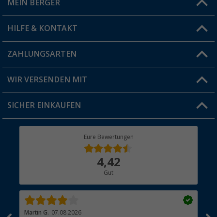
MEIN BERGER
Filiale finden
HILFE & KONTAKT
Vorteilskarte
Blog
ZAHLUNGSARTEN
FAQ & Kontakt
Produkttester
Versandinformationen
WIR VERSENDEN MIT
Jobs & Karriere
Click & Collect
SICHER EINKAUFEN
Geschenkgutschein
Rücksendung
Berger Bewusst
Eure Bewertungen
Bestellstatus
Über uns
4,42
Hauptkatalog
Gut
Händler werden
Martin G.
07.08.2026
Jue