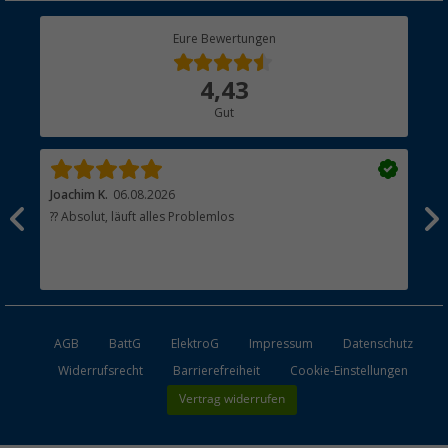
Berger Bewusst
Eure Bewertungen
Bestellstatus
Über uns
4,43
Hauptkatalog
Gut
Händler werden
Joachim K.
06.08.2026
And
l
?? Absolut, läuft alles Problemlos
Sch
he
esen
AGB
BattG
ElektroG
Impressum
Datenschutz
Widerrufsrecht
Barrierefreiheit
Cookie-Einstellungen
Vertrag widerrufen