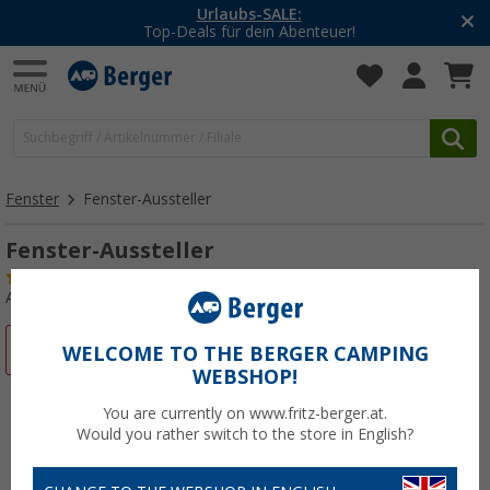
Urlaubs-SALE:
Top-Deals für dein Abenteuer!
Fenster
Fenster-Aussteller
Fenster-Aussteller
(9)
Art.-Nr.: 173790
%
WELCOME TO THE BERGER CAMPING
WEBSHOP!
You are currently on www.fritz-berger.at.
Would you rather switch to the store in English?