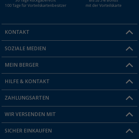
30 Tage Rückgaberecht
Bis zu 5% Bonus
100 Tage für Vorteilskartenbesitzer
mit der Vorteilskarte
KONTAKT
SOZIALE MEDIEN
Du hast eine Frage?
MEIN BERGER
Filiale finden
HILFE & KONTAKT
Vorteilskarte
Blog
ZAHLUNGSARTEN
FAQ & Kontakt
Produkttester
Versandinformationen
WIR VERSENDEN MIT
Jobs & Karriere
Click & Collect
SICHER EINKAUFEN
Geschenkgutschein
Rücksendung