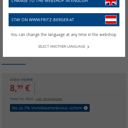
CHANGE TO THE WEBSHOP IN ENGLISH
STAY ON WWW.FRITZ-BERGER.AT
You can change the language at any time in the webshop.
SELECT ANOTHER LANGUAGE
bisher
19,99 €
8,
€
99
Preise inkl. MwSt.,
zzgl. Versandkosten
Bis zu 5% Vorteilskartenbonus sichern