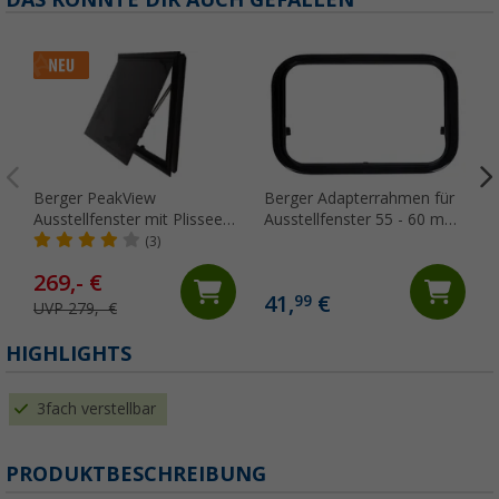
Berger PeakView
Berger Adapterrahmen für
Ausstellfenster mit Plissee
Ausstellfenster 55 - 60 mm
800 x 450
Wandstärke LX9735
(3)
269,- €
41,
€
99
UVP 279,- €
(
HIGHLIGHTS
3fach verstellbar
PRODUKTBESCHREIBUNG