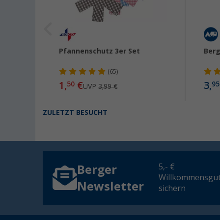
ner
Pfannenschutz 3er Set
Berg
(65)
1,
€
3,
50
95
UVP
3,99 €
ZULETZT BESUCHT
5,- €
Berger
Willkommensgut
Newsletter
sichern