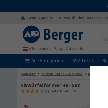
-20% auf Kleidung und Schuhe
Mit dem Aktionscode
20SSV
Campingspezialist seit 1958
Über 100 Fachmärkt
Willkommen bei Berger Österreich!
Alle Kategorien
SSV Textil
Kü
Startseite
Kochen, Grillen & Haushalt
Küchenutensi
Eiswürfelformer 4er Set
(9)
Art.-Nr.: 418950
%