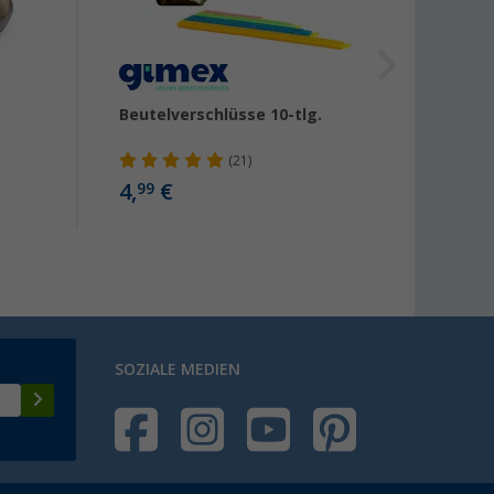
Beutelverschlüsse 10-tlg.
Berge
Mehrz
(21)
4,
€
2,
99
50
SOZIALE MEDIEN