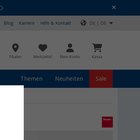
Urlaubs-SALE:
Top-Deals für dein Abenteuer!
Blog
Karriere
Hilfe & Kontakt
DE | DE
Filialen
Merkzettel
Mein Konto
Kassa
Themen
Neuheiten
Sale
0 €