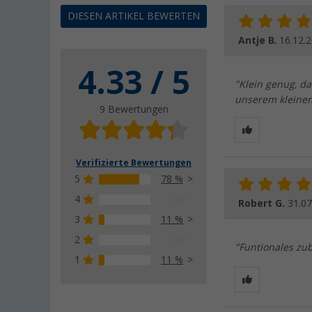
DIESEN ARTIKEL BEWERTEN
Antje B.
16.12.
4.33 / 5
"Klein genug, da
unserem kleinen 
9 Bewertungen
Verifizierte Bewertungen
5
78 %
4
0 %
Robert G.
31.07
3
11 %
2
0 %
"Funtionales zub
1
11 %