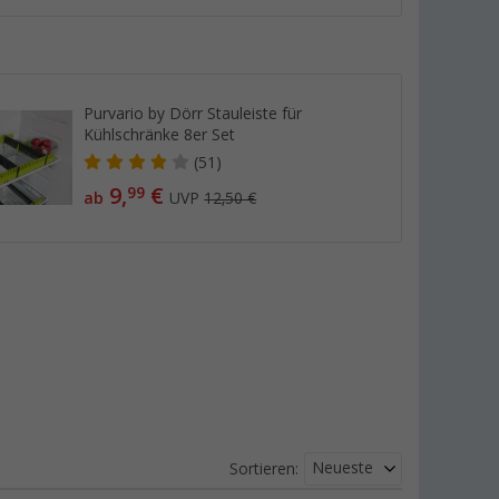
Purvario by Dörr Stauleiste für
Kühlschränke 8er Set
(51)
9,
€
99
ab
UVP
12,50 €
Neueste
Sortieren: