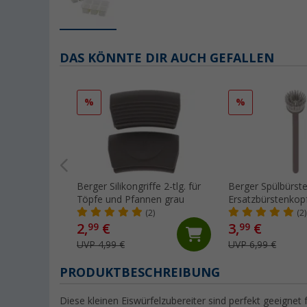
DAS KÖNNTE DIR AUCH GEFALLEN
%
%
Berger Silikongriffe 2-tlg. für
Berger Spülbürste
Töpfe und Pfannen grau
Ersatzbürstenkop
Spülmittelspende
(2)
(2)
2,
€
3,
€
99
99
UVP 4,99 €
UVP 6,99 €
PRODUKTBESCHREIBUNG
Diese kleinen Eiswürfelzubereiter sind perfekt geeignet f