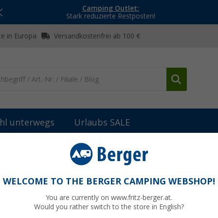
Camping Outlet:
Stark reduzierte Restposten!
e in Europa
Versandkostenfrei ab 100 €
hl unterwegs
Urlaubs SALE
lien
Sonstiges Küchenzubehör
Eiswürfelformer 4er Set
WELCOME TO THE BERGER CAMPING WEBSHOP!
You are currently on www.fritz-berger.at.
Would you rather switch to the store in English?
bisher
5,5