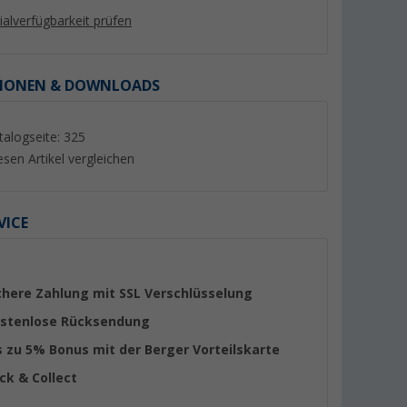
lialverfügbarkeit prüfen
IONEN & DOWNLOADS
%
talogseite: 325
esen Artikel vergleichen
VICE
r-Set 6-tlg.
Berger Pfannenwender
BasicNature 4in1
gstasche
geschlitzt aus
Grillgewürzstreuer 
Silikon/Kunststoff grün
Provence, Grillkräut
(5)
(4)
chere Zahlung mit SSL Verschlüsselung
Salatgewürz & Virgi
3,
€
5,
€
99
50
Mischung
stenlose Rücksendung
UVP 5,99 €
UVP 5,95 €
s zu 5% Bonus mit der Berger Vorteilskarte
ick & Collect