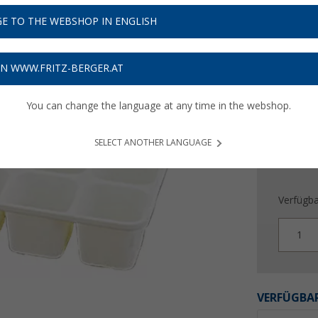
3,
50
E TO THE WEBSHOP IN ENGLISH
Preise inkl
Bis zu 
ON WWW.FRITZ-BERGER.AT
You can change the language at any time in the webshop.
SELECT ANOTHER LANGUAGE
Verfügba
1
VERFÜGBAR