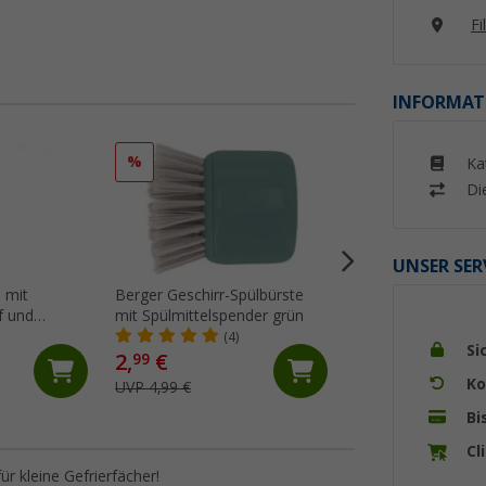
Fi
INFORMAT
%
%
Ka
Di
UNSER SER
 mit
Berger Geschirr-Spülbürste
Berger Küchenhelfe
f und
mit Spülmittelspender grün
inkl. Aufbewahrun
r grau
(4)
(16)
Si
2,
€
19,
€
99
99
Ko
UVP 4,99 €
UVP 29,99 €
Bi
Cl
ür kleine Gefrierfächer!