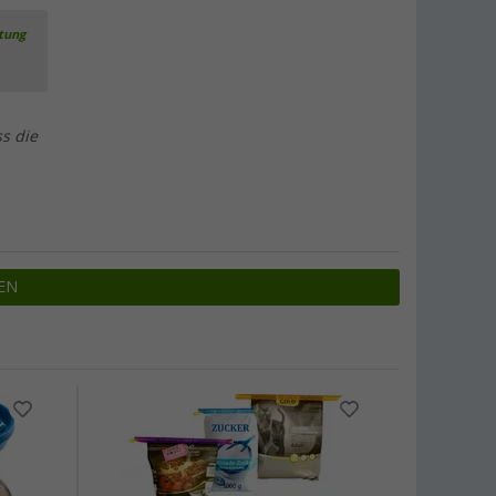
rtung
ss die
EN
%