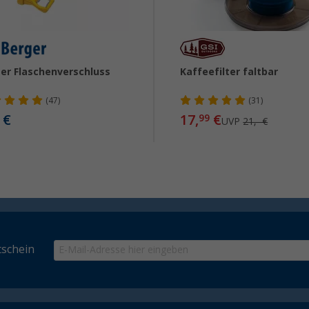
er Flaschenverschluss
Kaffeefilter faltbar
(47)
(31)
€
17,
€
99
UVP
21,- €
schein