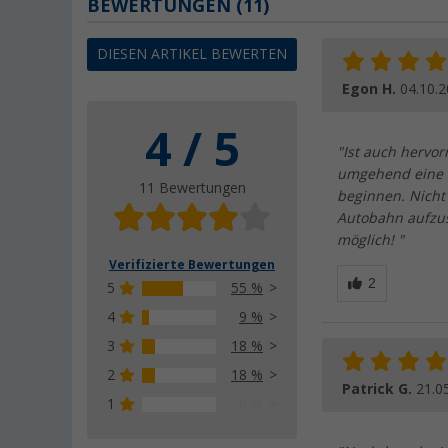
BEWERTUNGEN
(11)
DIESEN ARTIKEL BEWERTEN
Egon H.
04.10.
4 / 5
"Ist auch hervo
umgehend eine 
11 Bewertungen
beginnen. Nicht
Autobahn aufzus
möglich! "
Verifizierte Bewertungen
5
55 %
4
9 %
3
18 %
2
18 %
Patrick G.
21.0
1
0 %