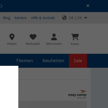
Urlaubs-SALE:
Top-Deals für dein Abenteuer!
Blog
Karriere
Hilfe & Kontakt
DE | DE
Filialen
Merkzettel
Mein Konto
Kassa
Themen
Neuheiten
Sale
 €