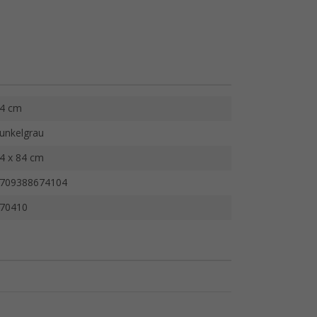
4 cm
unkelgrau
4 x 84 cm
709388674104
70410