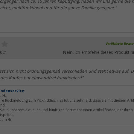
rgänger nach ca. 15 Jahren kaputtging, haben wir uns gerne die 
Leicht, multifunktional und für die ganze Familie geeignet."
Verifizierte Bewe
2021
Nein
, ich empfehle dieses Produkt ni
ässt sich nicht ordnungsgemäß verschließen und steht etwas auf. D
des Kaufes hat einwandfrei funktioniert!"
undenservice:
u H.,
hre Rückmeldung zum Picknicktisch. Es tut uns sehr leid, dass Sie mit diesem Arti
ind.
Sie in unserem aktuellen und künftigen Sortiment einen Artikel finden, der Ihren
tspricht.
Team /fr