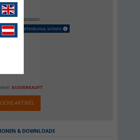
€
9
. MwSt.,
zzgl. Versandkosten
5% Vorteilskartenbonus sichern
rkeit:
AUSVERKAUFT
LICHE ARTIKEL
IONEN & DOWNLOADS