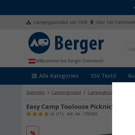
-20% auf Kleidung und Schuhe
Mit dem Aktionscode
20SSV
Campingspezialist seit 1958
Über 100 Fachmärkt
Willkommen bei Berger Österreich!
Alle Kategorien
SSV Textil
Kü
Startseite
Campingmöbel
Campingtische
Pickni
Easy Camp Toulouse Picknicktisch 6
(11)
Art.-Nr.: 730300
%