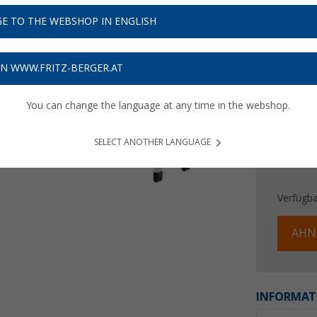
49,
9
E TO THE WEBSHOP IN ENGLISH
Preise inkl
Bis zu 
ON WWW.FRITZ-BERGER.AT
You can change the language at any time in the webshop.
SELECT ANOTHER LANGUAGE
Verfügba
ÄHN
INFORMAT