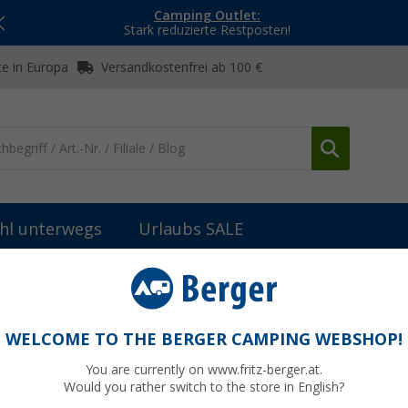
Camping Outlet:
Stark reduzierte Restposten!
e in Europa
Versandkostenfrei ab 100 €
hl unterwegs
Urlaubs SALE
cktische
Easy Camp Toulouse Picknicktisch 64 x 84 cm
4 x 84 cm
WELCOME TO THE BERGER CAMPING WEBSHOP!
You are currently on www.fritz-berger.at.
Would you rather switch to the store in English?
UVP
82,95