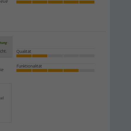
neue
rtung
cht.
Qualität
Funktionalität
ie
kel