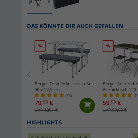
DAS KÖNNTE DIR AUCH GEFALLEN
%
%
Berger Trevi Picknicktisch-Set
Berger Solo + 4 Hocker
90 x 52,5 cm
Picknicktisch 120
(33)
(1
79,
€
59,
€
99
99
UVP 129,- €
UVP 99,99 €
HIGHLIGHTS
Praktische Sitzgelegenheit