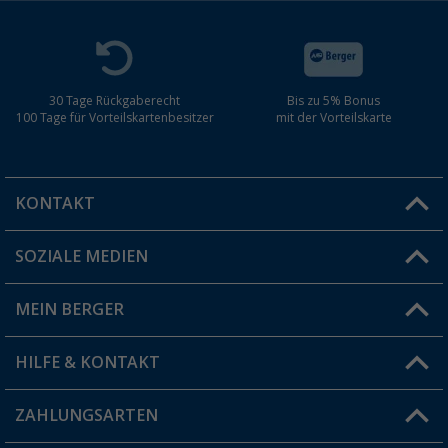
30 Tage Rückgaberecht
Bis zu 5% Bonus
100 Tage für Vorteilskartenbesitzer
mit der Vorteilskarte
KONTAKT
SOZIALE MEDIEN
Du hast eine Frage?
MEIN BERGER
Filiale finden
HILFE & KONTAKT
Vorteilskarte
Blog
ZAHLUNGSARTEN
FAQ & Kontakt