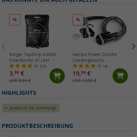
%
%
Berger TopDrop mobile
Kampa Power Dusche
Solardusche 20 Liter
Campingdusche
akkubetrieben 2,5
(53)
(4)
Liter/Minute
3,
€
19,
€
99
99
UVP 8,99 €
UVP 44,50 €
HIGHLIGHTS
praktisch für unterwegs
PRODUKTBESCHREIBUNG