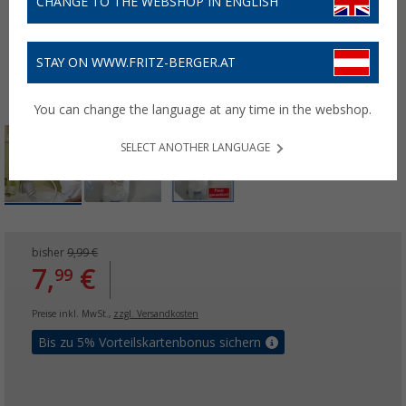
CHANGE TO THE WEBSHOP IN ENGLISH
STAY ON WWW.FRITZ-BERGER.AT
You can change the language at any time in the webshop.
SELECT ANOTHER LANGUAGE
bisher
9,99 €
7,
€
99
Preise inkl. MwSt.,
zzgl. Versandkosten
Bis zu 5% Vorteilskartenbonus sichern