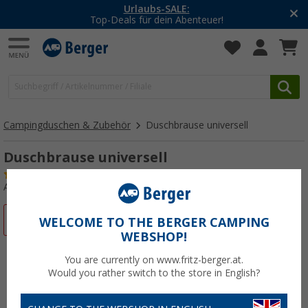
Urlaubs-SALE:
Top-Deals für dein Abenteuer!
Campingduschen & Zubehör
Duschbrause universell
Duschbrause universell
(12)
Art.-Nr.: 263340
%
WELCOME TO THE BERGER CAMPING
WEBSHOP!
You are currently on www.fritz-berger.at.
Would you rather switch to the store in English?