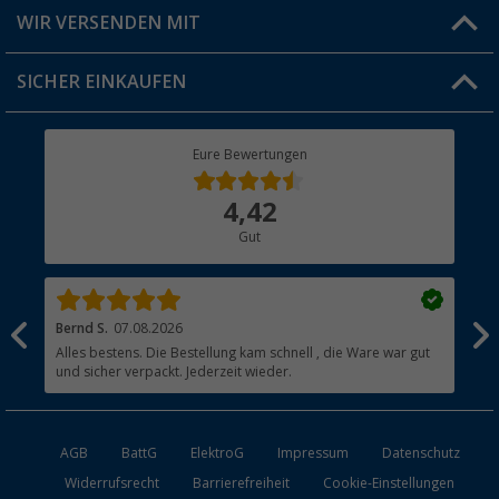
Produkttester
Versandinformationen
WIR VERSENDEN MIT
Jobs & Karriere
Click & Collect
SICHER EINKAUFEN
Geschenkgutschein
Rücksendung
Berger Bewusst
Eure Bewertungen
Bestellstatus
Über uns
4,42
Hauptkatalog
Gut
Händler werden
Bernd S.
07.08.2026
Rol
nd
Alles bestens. Die Bestellung kam schnell , die Ware war gut
Gen
und sicher verpackt. Jederzeit wieder.
AGB
BattG
ElektroG
Impressum
Datenschutz
Widerrufsrecht
Barrierefreiheit
Cookie-Einstellungen