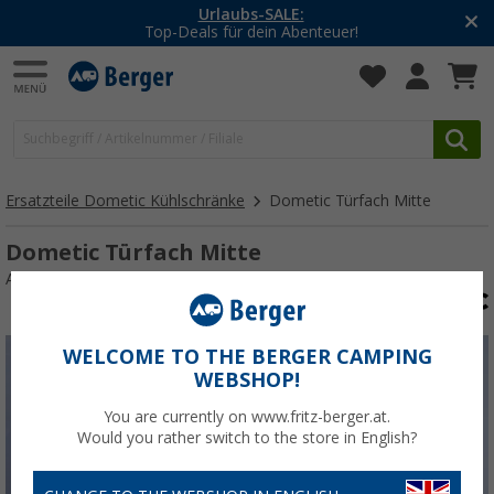
Urlaubs-SALE:
Top-Deals für dein Abenteuer!
Ersatzteile Dometic Kühlschränke
Dometic Türfach Mitte
Dometic Türfach Mitte
Art.-Nr.: 115823
WELCOME TO THE BERGER CAMPING
WEBSHOP!
You are currently on www.fritz-berger.at.
Would you rather switch to the store in English?