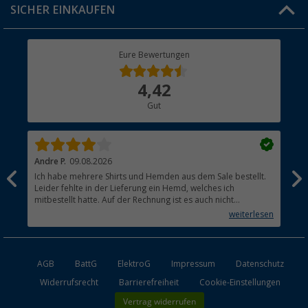
SICHER EINKAUFEN
Geschenkgutschein
Rücksendung
Berger Bewusst
Eure Bewertungen
Bestellstatus
Über uns
4,42
Hauptkatalog
Gut
Händler werden
Andre P.
09.08.2026
Tho
Ich habe mehrere Shirts und Hemden aus dem Sale bestellt.
Per
Leider fehlte in der Lieferung ein Hemd, welches ich
mitbestellt hatte. Auf der Rechnung ist es auch nicht
aufgetaucht, aber es gab keinen einzigen Hinweis, dass die
weiterlesen
Lieferung nicht komplett ist.
AGB
BattG
ElektroG
Impressum
Datenschutz
Widerrufsrecht
Barrierefreiheit
Cookie-Einstellungen
Vertrag widerrufen