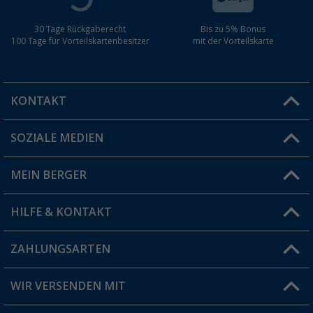
30 Tage Rückgaberecht
Bis zu 5% Bonus
100 Tage für Vorteilskartenbesitzer
mit der Vorteilskarte
KONTAKT
SOZIALE MEDIEN
Du hast eine Frage?
MEIN BERGER
Filiale finden
HILFE & KONTAKT
Vorteilskarte
Blog
ZAHLUNGSARTEN
FAQ & Kontakt
Produkttester
Versandinformationen
WIR VERSENDEN MIT
Jobs & Karriere
Click & Collect