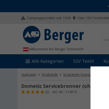
-20% auf Kleidung und Schuhe
Mit dem Aktionscode
20SSV
Campingspezialist seit 1958
Über 100 Fachmärkt
Willkommen bei Berger Österreich!
Alle Kategorien
SSV Textil
Kü
Startseite
Ersatzteile
Ersatzteile Dometic
Domet
Dometic Servicebrenner (ohne Düs
(2)
Art.-Nr.: 114073