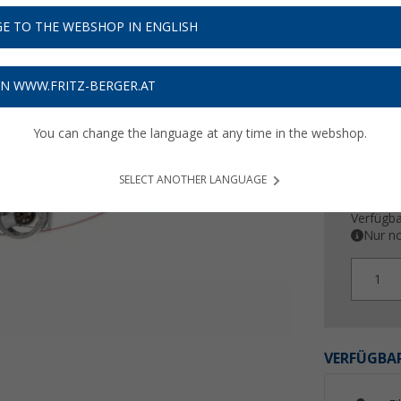
E TO THE WEBSHOP IN ENGLISH
Preise inkl
Bis zu 
ON WWW.FRITZ-BERGER.AT
You can change the language at any time in the webshop.
SELECT ANOTHER LANGUAGE
Verfügba
Nur no
1
VERFÜGBAR