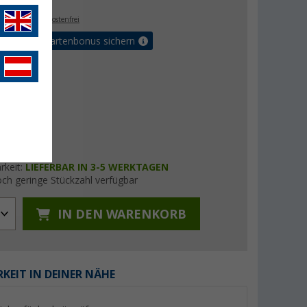
. MwSt.,
versandkostenfrei
5% Vorteilskartenbonus sichern
rkeit:
LIEFERBAR IN 3-5 WERKTAGEN
ch geringe Stückzahl verfügbar
IN DEN WARENKORB
KEIT IN DEINER NÄHE