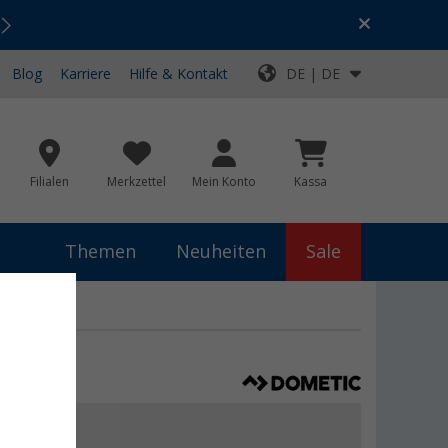
Urlaubs-SALE:
Top-Deals für dein Abenteuer!
Blog
Karriere
Hilfe & Kontakt
DE | DE
Filialen
Merkzettel
Mein Konto
Kassa
Themen
Neuheiten
Sale
€
9