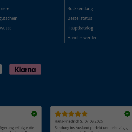
riere
Rücksendung
gutschein
Bestellstatus
ewusst
Hauptkatalog
Händler werden
Hans-Friedrich S.
07.08.2026
ögerung erfolgte die
Sendung ins Ausland perfekt und sehr zügig.