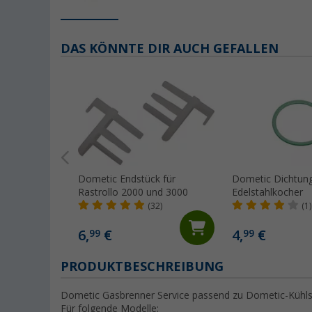
DAS KÖNNTE DIR AUCH GEFALLEN
Dometic Endstück für
Dometic Dichtung
Rastrollo 2000 und 3000
Edelstahlkocher
(32)
(1)
6,
€
4,
€
99
99
PRODUKTBESCHREIBUNG
Dometic Gasbrenner Service passend zu Dometic-Kühl
Für folgende Modelle: