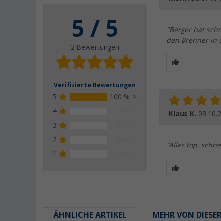
5 / 5
"Berger hat schn
den Brenner in 
2 Bewertungen
Verifizierte Bewertungen
5
100 %
4
0 %
Klaus K.
03.10.
3
0 %
2
0 %
"Alles top, sch
1
0 %
ÄHNLICHE ARTIKEL
MEHR VON DIESE