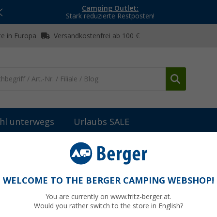
Camping Outlet:
Stark reduzierte Restposten!
e in Europa
Versandkostenfrei ab 100 €
hl unterwegs
Urlaubs SALE
ic Servicebrenner (ohne Düse)
e)
WELCOME TO THE BERGER CAMPING WEBSHOP!
You are currently on www.fritz-berger.at.
Would you rather switch to the store in English?
94,
9