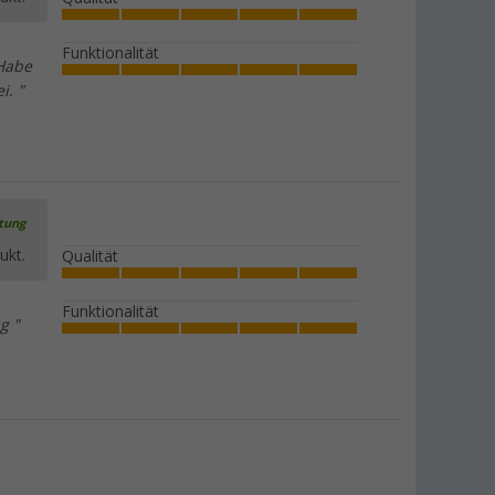
Funktionalität
 Habe
i. "
rtung
ukt.
Qualität
Funktionalität
g "