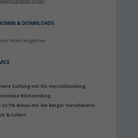
lialverfügbarkeit prüfen
IONEN & DOWNLOADS
esen Artikel vergleichen
VICE
d
Dometic Flaschenfach für
Dometic Scharnier
Kühlschrank
Gefrierfachklappe
chere Zahlung mit SSL Verschlüsselung
(1)
(3)
stenlose Rücksendung
24,
€
29,
€
99
99
s zu 5% Bonus mit der Berger Vorteilskarte
ick & Collect