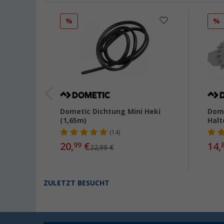
%
%
r oben
Dometic Dichtung Mini Heki
Dome
änke
(1,65m)
Hal
(14)
20,
€
14,
99
22,99 €
ZULETZT BESUCHT