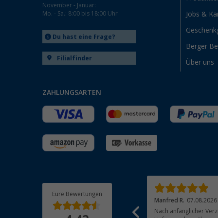
November - Januar:
Mo. - Sa.: 8:00 bis 18:00 Uhr
Jobs & Kar
Geschenk
Du hast eine Frage?
Berger B
Filialfinder
Über uns
ZAHLUNGSARTEN
Eure Bewertungen
Josef N.
07.08.2026
Manfred R.
07.08.2026
Alles Bestens, Artikel funktioniert einwandfrei
Nach anfänglicher Verz