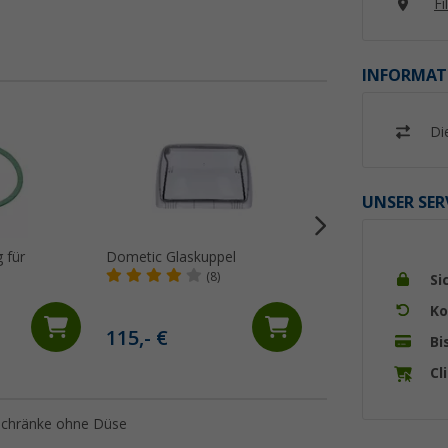
Fi
INFORMAT
Di
%
UNSER SER
 für
Dometic Glaskuppel
Dometic Ritzel un
Haltespange
(8)
Si
(10)
Ko
14,
€
85
115,- €
Bi
UVP 16,99 €
Cl
schränke ohne Düse