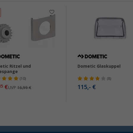
tic Ritzel und
Dometic Glaskuppel
tespange
(10)
(8)
€
115,- €
85
UVP
16,99 €