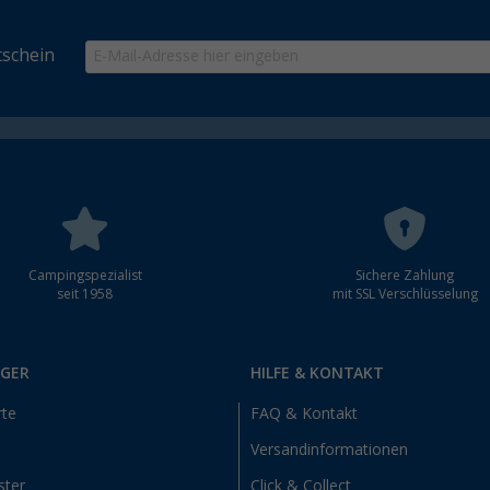
schein
Campingspezialist
Sichere Zahlung
seit 1958
mit SSL Verschlüsselung
RGER
HILFE & KONTAKT
rte
FAQ & Kontakt
Versandinformationen
ster
Click & Collect