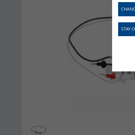
CHANG
STAY 