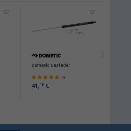
Dometic Gasfeder
Domet
Gefri
(4)
41,
€
29,
10
99