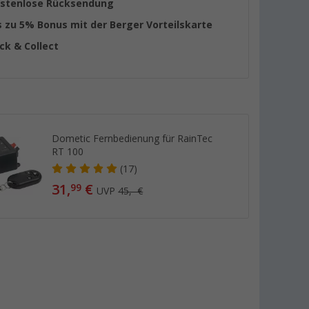
stenlose Rücksendung
s zu 5% Bonus mit der Berger Vorteilskarte
ick & Collect
Dometic Fernbedienung für RainTec
RT 100
(17)
31,
€
99
UVP
45,- €