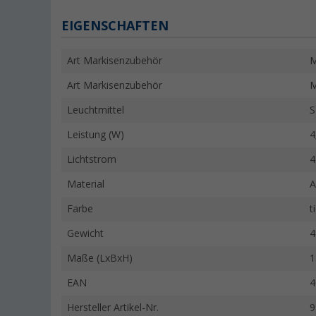
EIGENSCHAFTEN
Art Markisenzubehör
M
Art Markisenzubehör
M
Leuchtmittel
Leistung (W)
4
Lichtstrom
4
Material
A
Farbe
t
Gewicht
4
Maße (LxBxH)
1
EAN
4
Hersteller Artikel-Nr.
9