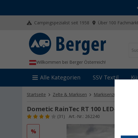
-20% auf Kleidung und Schuhe
Mit dem Aktionscode
20SSV
Campingspezialist seit 1958
Über 100 Fachmärkt
Willkommen bei Berger Österreich!
Alle Kategorien
SSV Textil
Kü
Startseite
Zelte & Markisen
Markisenzubehör
A
Dometic RainTec RT 100 LED-Regenr
(31)
Art.-Nr.: 262240
%