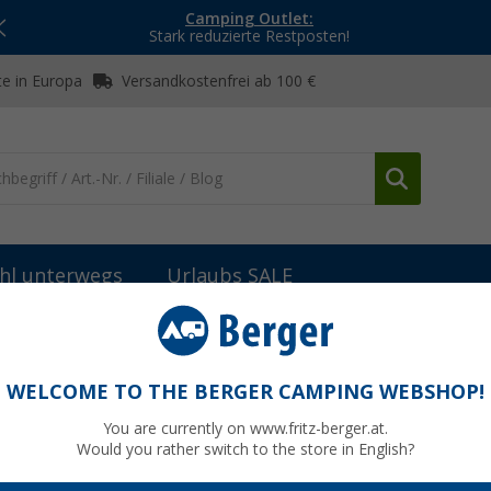
Camping Outlet:
Stark reduzierte Restposten!
e in Europa
Versandkostenfrei ab 100 €
hl unterwegs
Urlaubs SALE
mbiente & Beleuchtung
Dometic RainTec RT 100 LED-Regenrinne f
inne für Schiebetüren Fiat Ducato schwarz
WELCOME TO THE BERGER CAMPING WEBSHOP!
You are currently on www.fritz-berger.at.
Would you rather switch to the store in English?
UVP
235,-