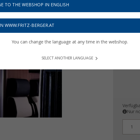
168,
E TO THE WEBSHOP IN ENGLISH
Preise inkl
5,04
€ V
ON WWW.FRITZ-BERGER.AT
You can change the language at any time in the webshop.
Farbe
SELECT ANOTHER LANGUAGE
Verfügba
Nur no
1