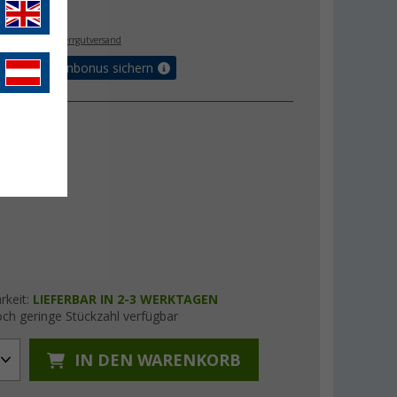
- €
. MwSt.,
zzgl. Sperrgutversand
orteilskartenbonus sichern
rkeit:
LIEFERBAR IN 2-3 WERKTAGEN
ch geringe Stückzahl verfügbar
IN DEN WARENKORB