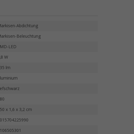
arkisen-Abdichtung
arkisen-Beleuchtung
SMD-LED
,8 W
35 lm
luminium
iefschwarz
80
50 x 1,6 x 3,2 cm
015704225990
106505301