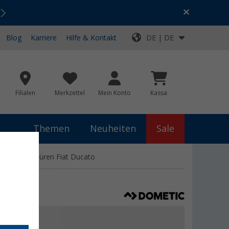
Urlaubs-SALE:
Top-Deals für dein Abenteuer!
Blog
Karriere
Hilfe & Kontakt
DE | DE
Filialen
Merkzettel
Mein Konto
Kassa
Themen
Neuheiten
Sale
ür Schiebetüren Fiat Ducato
 €