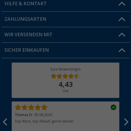
HILFE & KONTAKT
Vorteilskarte
Blog
ZAHLUNGSARTEN
FAQ & Kontakt
Produkttester
Versandinformationen
WIR VERSENDEN MIT
Jobs & Karriere
Click & Collect
SICHER EINKAUFEN
Geschenkgutschein
Rücksendung
Berger Bewusst
Eure Bewertungen
Bestellstatus
Über uns
4,43
Hauptkatalog
Gut
Händler werden
Thomas D.
05.08.2026
Kla
Top Ware, top Ablauf, gerne wieder
Wie
ein