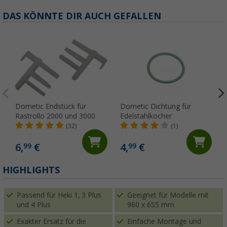
DAS KÖNNTE DIR AUCH GEFALLEN
Dometic Endstück für
Dometic Dichtung für
Rastrollo 2000 und 3000
Edelstahlkocher
(32)
(1)
6,
€
4,
€
99
99
HIGHLIGHTS
Passend für Heki 1, 3 Plus
Geeignet für Modelle mit
und 4 Plus
960 x 655 mm
Exakter Ersatz für die
Einfache Montage und