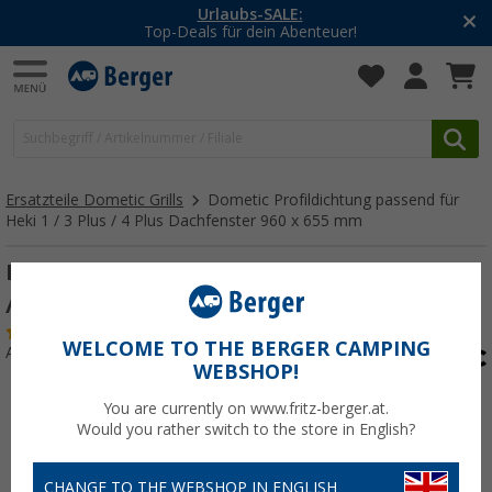
-20% auf Kleidung und S
teuer!
Mit dem Aktionscode
2
Ersatzteile Dometic Grills
Dometic Profildichtung passend für
Heki 1 / 3 Plus / 4 Plus Dachfenster 960 x 655 mm
Dometic Profildichtung passend für Heki 1
/ 3 Plus / 4 Plus Dachfenster 960 x 655 mm
(1)
WELCOME TO THE BERGER CAMPING
Art.-Nr.: 111743
WEBSHOP!
You are currently on www.fritz-berger.at.
Would you rather switch to the store in English?
CHANGE TO THE WEBSHOP IN ENGLISH