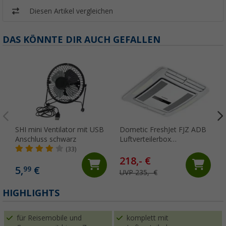
Diesen Artikel vergleichen
DAS KÖNNTE DIR AUCH GEFALLEN
SHI mini Ventilator mit USB
Dometic FreshJet FJZ ADB
Anschluss schwarz
Luftverteilerbox
elektronisch für FJZ4 und
(33)
FJZ7 Serien warmes Licht
218,- €
5,
€
99
UVP 235,- €
HIGHLIGHTS
für Reisemobile und
komplett mit