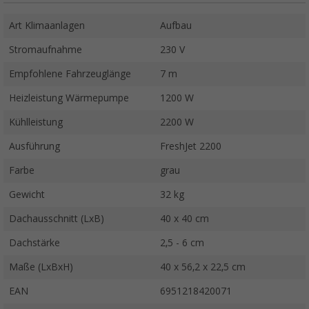
Art Klimaanlagen
Aufbau
Stromaufnahme
230 V
Empfohlene Fahrzeuglänge
7 m
Heizleistung Wärmepumpe
1200 W
Kühlleistung
2200 W
Ausführung
FreshJet 2200
Farbe
grau
Gewicht
32 kg
Dachausschnitt (LxB)
40 x 40 cm
Dachstärke
2,5 - 6 cm
Maße (LxBxH)
40 x 56,2 x 22,5 cm
EAN
6951218420071