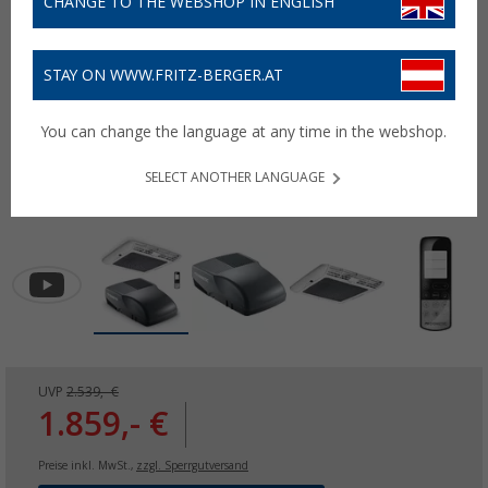
CHANGE TO THE WEBSHOP IN ENGLISH
STAY ON WWW.FRITZ-BERGER.AT
You can change the language at any time in the webshop.
SELECT ANOTHER LANGUAGE
UVP
2.539,- €
1.859,- €
Preise inkl. MwSt.,
zzgl. Sperrgutversand