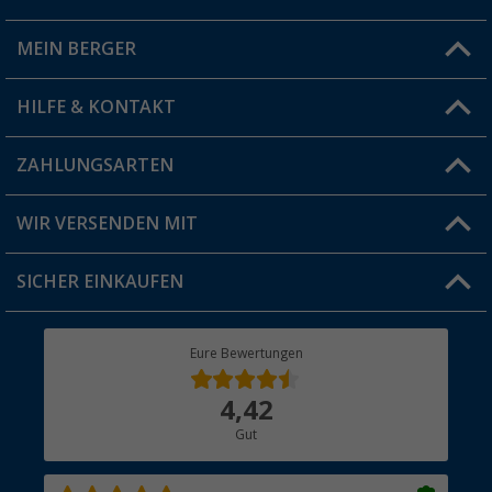
MEIN BERGER
Filiale finden
HILFE & KONTAKT
Vorteilskarte
Blog
ZAHLUNGSARTEN
FAQ & Kontakt
Produkttester
Versandinformationen
WIR VERSENDEN MIT
Jobs & Karriere
Click & Collect
SICHER EINKAUFEN
Geschenkgutschein
Rücksendung
Berger Bewusst
Eure Bewertungen
Bestellstatus
Über uns
4,42
Hauptkatalog
Gut
Händler werden