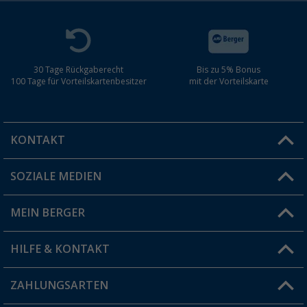
30 Tage Rückgaberecht
Bis zu 5% Bonus
100 Tage für Vorteilskartenbesitzer
mit der Vorteilskarte
KONTAKT
SOZIALE MEDIEN
Du hast eine Frage?
MEIN BERGER
Filiale finden
HILFE & KONTAKT
Vorteilskarte
Blog
ZAHLUNGSARTEN
FAQ & Kontakt