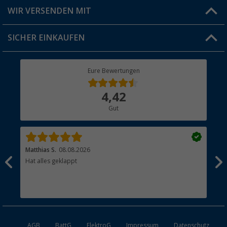
Produkttester
Versandinformationen
WIR VERSENDEN MIT
Jobs & Karriere
Click & Collect
SICHER EINKAUFEN
Geschenkgutschein
Rücksendung
Berger Bewusst
Eure Bewertungen
Bestellstatus
Über uns
4,42
Hauptkatalog
Gut
Händler werden
Matthias S.
08.08.2026
Kat
Hat alles geklappt
Sch
Bez
AGB
BattG
ElektroG
Impressum
Datenschutz