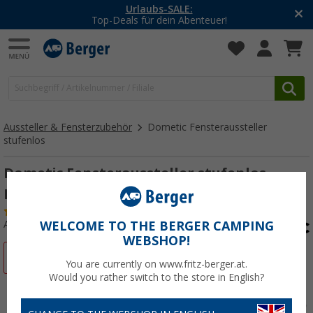
Urlaubs-SALE:
Top-Deals für dein Abenteuer!
Aussteller & Fensterzubehör
Dometic Fensteraussteller
stufenlos
Dometic Fensteraussteller stufenlos,
Fensterhöhe 700
(9)
Art.-Nr.: 257940
WELCOME TO THE BERGER CAMPING
WEBSHOP!
%
You are currently on www.fritz-berger.at.
Would you rather switch to the store in English?