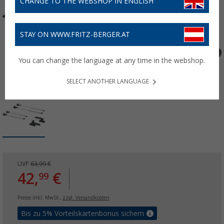
CHANGE TO THE WEBSHOP IN ENGLISH
STAY ON WWW.FRITZ-BERGER.AT
You can change the language at any time in the webshop.
SELECT ANOTHER LANGUAGE
UVP
63,99 €
42,
€
99
Preise inkl. MwSt.,
zzgl. Versandkosten
Bis zu 5% Vorteilskartenbonus sichern