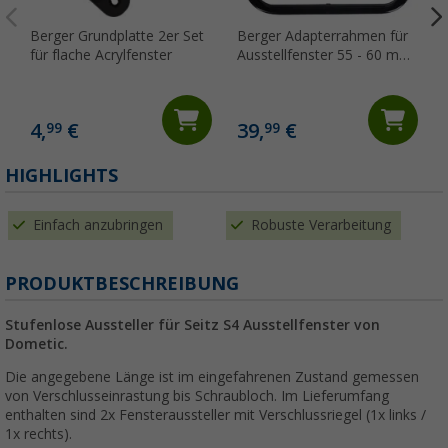
Berger Grundplatte 2er Set
Berger Adapterrahmen für
für flache Acrylfenster
Ausstellfenster 55 - 60 mm
Wandstärke LX9735
4,
€
39,
€
99
99
(
HIGHLIGHTS
Einfach anzubringen
Robuste Verarbeitung
PRODUKTBESCHREIBUNG
Stufenlose Aussteller für Seitz S4 Ausstellfenster von
Dometic.
Die angegebene Länge ist im eingefahrenen Zustand gemessen
von Verschlusseinrastung bis Schraubloch. Im
Lieferumfang
enthalten sind 2x Fensteraussteller mit Verschlussriegel (1x links /
1x rechts).