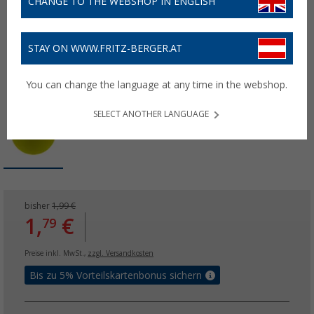
CHANGE TO THE WEBSHOP IN ENGLISH
STAY ON WWW.FRITZ-BERGER.AT
You can change the language at any time in the webshop.
SELECT ANOTHER LANGUAGE
bisher
1,99 €
1,
€
79
Preise inkl. MwSt.,
zzgl. Versandkosten
Bis zu 5% Vorteilskartenbonus sichern