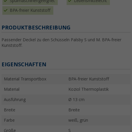
Spülmaschinengeeignet
Lebensmittelecht
BPA-freier Kunststoff
PRODUKTBESCHREIBUNG
Passender Deckel zu den Schüsseln Palsby S und M. BPA-freier
Kunststoff.
EIGENSCHAFTEN
Material Transportbox
BPA-freier Kunststoff
Material
Koziol Thermoplastik
Ausführung
Ø 13 cm
Breite
Breite
Farbe
weiß, grün
Größe
S