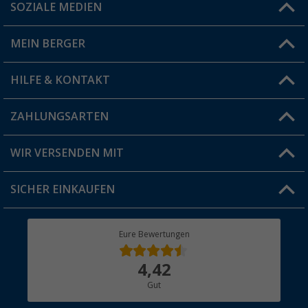
SOZIALE MEDIEN
Du hast eine Frage?
MEIN BERGER
Filiale finden
HILFE & KONTAKT
Vorteilskarte
Blog
ZAHLUNGSARTEN
FAQ & Kontakt
Produkttester
Versandinformationen
WIR VERSENDEN MIT
Jobs & Karriere
Click & Collect
SICHER EINKAUFEN
Geschenkgutschein
Rücksendung
Berger Bewusst
Eure Bewertungen
Bestellstatus
Über uns
4,42
Hauptkatalog
Gut
Händler werden