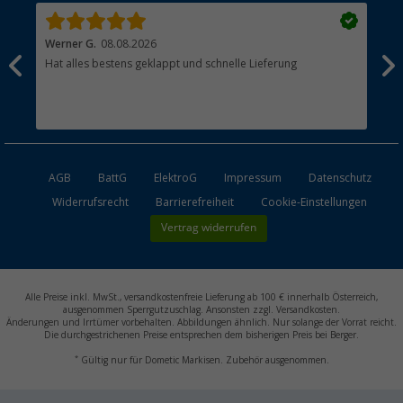
Werner G.
08.08.2026
Alb
Hat alles bestens geklappt und schnelle Lieferung
pas
AGB
BattG
ElektroG
Impressum
Datenschutz
Widerrufsrecht
Barrierefreiheit
Cookie-Einstellungen
Vertrag widerrufen
Alle Preise inkl. MwSt., versandkostenfreie Lieferung ab 100 € innerhalb Österreich,
ausgenommen Sperrgutzuschlag. Ansonsten zzgl. Versandkosten.
Änderungen und Irrtümer vorbehalten. Abbildungen ähnlich. Nur solange der Vorrat reicht.
Die durchgestrichenen Preise entsprechen dem bisherigen Preis bei Berger.
*
Gültig nur für Dometic Markisen. Zubehör ausgenommen.