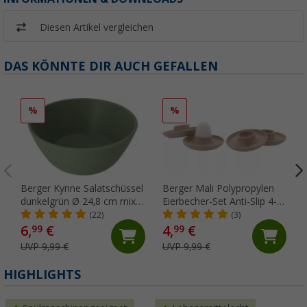
Diesen Artikel vergleichen
DAS KÖNNTE DIR AUCH GEFALLEN
%
%
Berger Kynne Salatschüssel
Berger Mali Polypropylen
dunkelgrün Ø 24,8 cm mix
Eierbecher-Set Anti-Slip 4-
& match
tlg. passend zum Mali
(22)
(3)
Geschirr-Set
6,
€
4,
€
99
99
UVP 9,99 €
UVP 9,99 €
HIGHLIGHTS