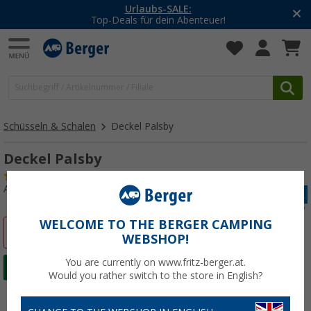
Urlaubs-SALE:
Top-Deals für dein Abenteuer!
Schüsseln & Schalen
Deckel Palsby
Deckel Palsby
(1)
Art.-Nr.: 417760
WELCOME TO THE BERGER CAMPING
%
WEBSHOP!
You are currently on www.fritz-berger.at.
Would you rather switch to the store in English?