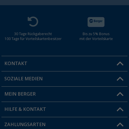
30 Tage Rückgaberecht
Bis zu 5% Bonus
100 Tage für Vorteilskartenbesitzer
mit der Vorteilskarte
KONTAKT
SOZIALE MEDIEN
Du hast eine Frage?
MEIN BERGER
Filiale finden
HILFE & KONTAKT
Vorteilskarte
Blog
ZAHLUNGSARTEN
FAQ & Kontakt