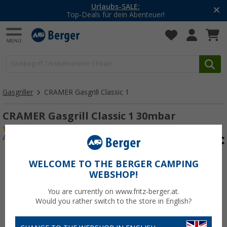
Urlaubs-SALE:
Top-Deals für dein Abenteuer!
Gasgriller
CRAMER Gasgrill Classic 1
CRAMER Gasgrill Classic 1 30mbar
(23)
Art.-Nr.: 441330
WELCOME TO THE BERGER CAMPING
WEBSHOP!
You are currently on www.fritz-berger.at.
Would you rather switch to the store in English?