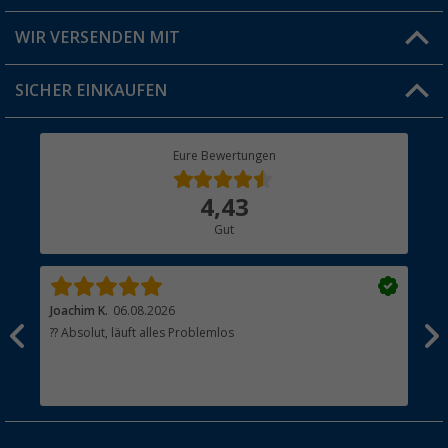
Produkttester
Versandinformationen
WIR VERSENDEN MIT
Jobs & Karriere
Click & Collect
SICHER EINKAUFEN
Geschenkgutschein
Rücksendung
Berger Bewusst
Eure Bewertungen
Bestellstatus
Über uns
4,43
Hauptkatalog
Gut
Händler werden
Joachim K.
06.08.2026
And
l
?? Absolut, läuft alles Problemlos
Sch
he
esen