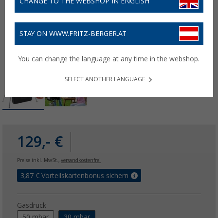
CHANGE TO THE WEBSHOP IN ENGLISH
STAY ON WWW.FRITZ-BERGER.AT
You can change the language at any time in the webshop.
SELECT ANOTHER LANGUAGE
129,- €
Preise inkl. MwSt.,
versandkostenfrei
3,87
€ Vorteilskartenbonus sichern
Gasdruck
50 mbar
30 mbar