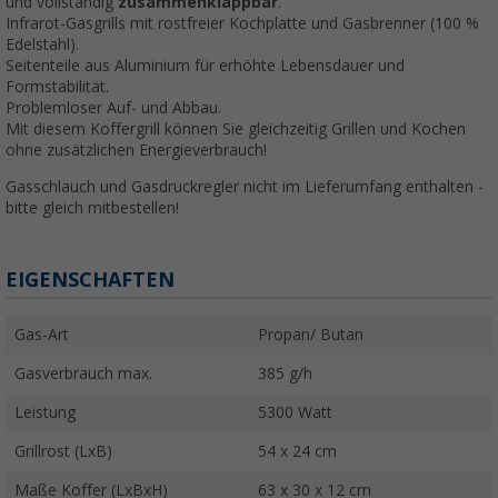
und vollständig
zusammenklappbar
.
Infrarot-Gasgrills mit rostfreier Kochplatte und Gasbrenner (100 %
Edelstahl).
Seitenteile aus Aluminium für erhöhte Lebensdauer und
Formstabilität.
Problemloser Auf- und Abbau.
Mit diesem Koffergrill können Sie gleichzeitig Grillen und Kochen
ohne zusätzlichen Energieverbrauch!
Gasschlauch und Gasdruckregler nicht im Lieferumfang enthalten -
bitte gleich mitbestellen!
EIGENSCHAFTEN
Gas-Art
Propan/ Butan
Gasverbrauch max.
385 g/h
Leistung
5300 Watt
Grillrost (LxB)
54 x 24 cm
Maße Koffer (LxBxH)
63 x 30 x 12 cm