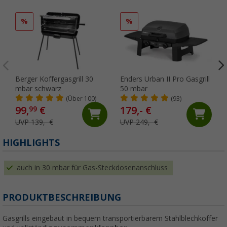
%
%
Berger Koffergasgrill 30
Enders Urban II Pro Gasgrill
mbar schwarz
50 mbar
(Über 100)
(93)
99,
€
179,- €
99
UVP 139,- €
UVP 249,- €
HIGHLIGHTS
auch in 30 mbar für Gas-Steckdosenanschluss
PRODUKTBESCHREIBUNG
Gasgrills eingebaut in bequem transportierbarem Stahlblechkoffer