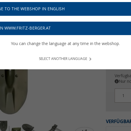
22,
9
E TO THE WEBSHOP IN ENGLISH
Preise inkl
Bis zu 
ON WWW.FRITZ-BERGER.AT
You can change the language at any time in the webshop.
SELECT ANOTHER LANGUAGE
Verfügba
Nur no
1
VERFÜGBAR