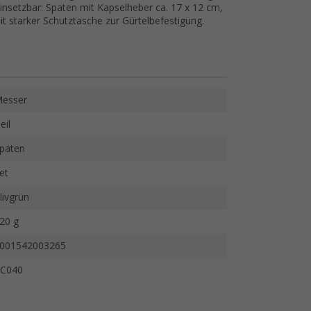
nsetzbar: Spaten mit Kapselheber ca. 17 x 12 cm,
t starker Schutztasche zur Gürtelbefestigung.
esser
eil
paten
et
livgrün
20 g
001542003265
C040