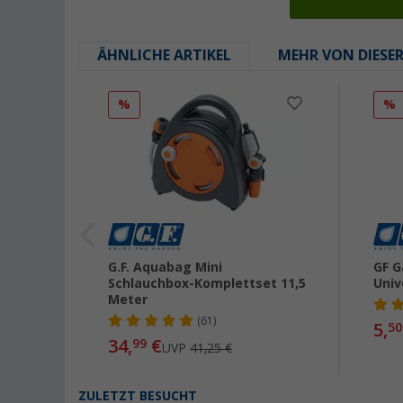
ÄHNLICHE ARTIKEL
MEHR VON DIESE
%
%
t mit
G.F. Aquabag Mini
GF G
Schlauchbox-Komplettset 11,5
Univ
Meter
(61)
5,
50
34,
€
99
UVP
41,25 €
ZULETZT BESUCHT