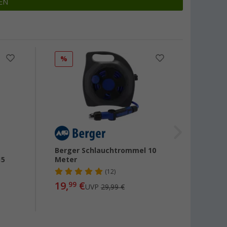
EN
%
Berger Schlauchtrommel 10
Berge
15
Meter
Wasse
(12)
19,
€
4,
99
99
UVP
29,99 €