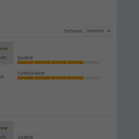
Neueste
Sortieren:
rtung
ukt.
Qualität
Funktionalität
aß
rtung
ukt.
Qualität