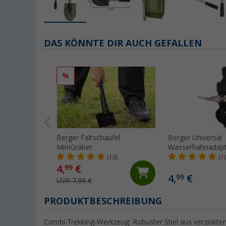
DAS KÖNNTE DIR AUCH GEFALLEN
%
Berger Faltschaufel
Berger Universal
MiniGräber
Wasserhahnadapt
(10)
(1
4,
€
99
4,
€
99
UVP 7,99 €
PRODUKTBESCHREIBUNG
Combi-Trekking-Werkzeug. Robuster Stiel aus verzinkt