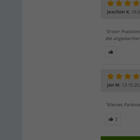
Joachim K.
16.
"Erster Praxist
die angedachten
Jan M.
13.10.20
"Kleines Packmas