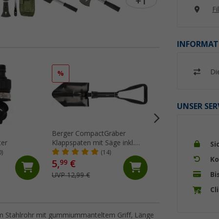
+1
Fi
INFORMAT
Di
%
%
UNSER SER
Berger CompactGräber
Berger Schlaucht
er
Klappspaten mit Säge inkl.
Meter
Si
Gürteltasche
0)
(14)
(12)
Ko
5,
€
19,
€
99
99
Bi
UVP 12,99 €
UVP 29,99 €
Cl
em Stahlrohr mit gummiummanteltem Griff, Länge