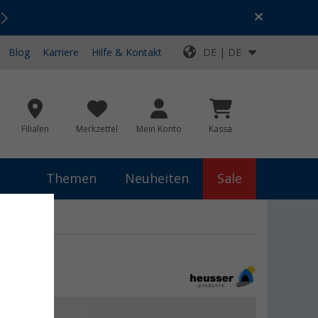
Urlaubs-SALE:
Top-Deals für dein Abenteuer!
Blog
Karriere
Hilfe & Kontakt
DE | DE
Filialen
Merkzettel
Mein Konto
Kassa
Themen
Neuheiten
Sale