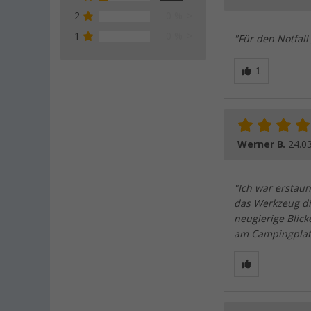
2
0 %
1
0 %
"Für den Notfall
Werner B.
24.0
"Ich war erstaun
das Werkzeug di
neugierige Blick
am Campingplatz 