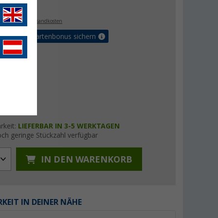
€
9
. MwSt.,
zzgl. Versandkosten
5% Vorteilskartenbonus sichern
rkeit:
LIEFERBAR IN 3-5 WERKTAGEN
ch geringe Stückzahl verfügbar
IN DEN WARENKORB
KEIT IN DEINER NÄHE