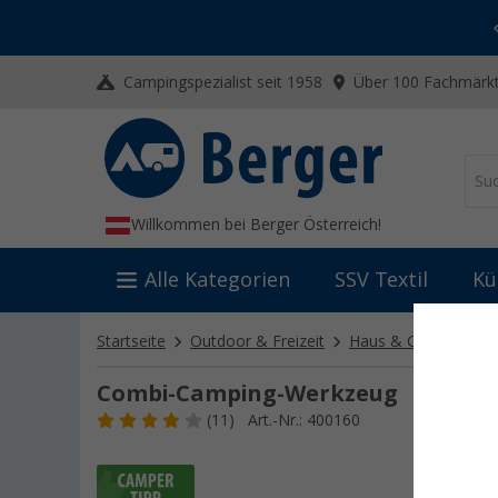
-20% auf Kleidung und Schuhe
Mit dem Aktionscode
20SSV
Campingspezialist seit 1958
Über 100 Fachmärkt
Willkommen bei Berger Österreich!
Alle Kategorien
SSV Textil
Kü
Startseite
Outdoor & Freizeit
Haus & Garten
Ga
Combi-Camping-Werkzeug
(11)
Art.-Nr.: 400160