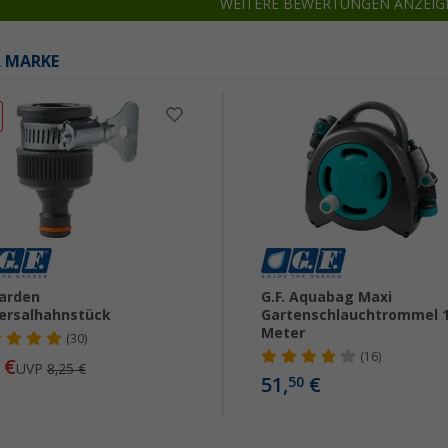
WEITERE BEWERTUNGEN ANZEIG
R MARKE
arden
G.F. Aquabag Maxi
ersalhahnstück
Gartenschlauchtrommel 
Meter
(30)
(16)
€
UVP
8,25 €
51,
€
50