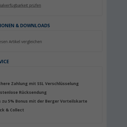
lialverfügbarkeit prüfen
IONEN & DOWNLOADS
esen Artikel vergleichen
%
%
VICE
rommel 10
G.F. Aquabag Mini
GF Garden
Schlauchbox-Komplettset
Universalhahnstück
chere Zahlung mit SSL Verschlüsselung
11,5 Meter
(61)
(30)
stenlose Rücksendung
34,
€
5,
€
99
50
s zu 5% Bonus mit der Berger Vorteilskarte
UVP 41,25 €
UVP 8,25 €
ick & Collect