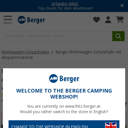
Urlaubs-SALE:
Top-Deals für dein Abenteuer!
Wohnwagen-Schutzhüllen
Berger Wohnwagen Schutzhülle mit
Abspannmaterial
Berger Wohnwagen Schutzhülle mit
Abspannmaterial Höhe 220 cm Länge 410 -
470 cm
WELCOME TO THE BERGER CAMPING
(87)
WEBSHOP!
Art.-Nr.: 262410
You are currently on www.fritz-berger.at.
Would you rather switch to the store in English?
%
CHANGE TO THE WEBSHOP IN ENGLISH