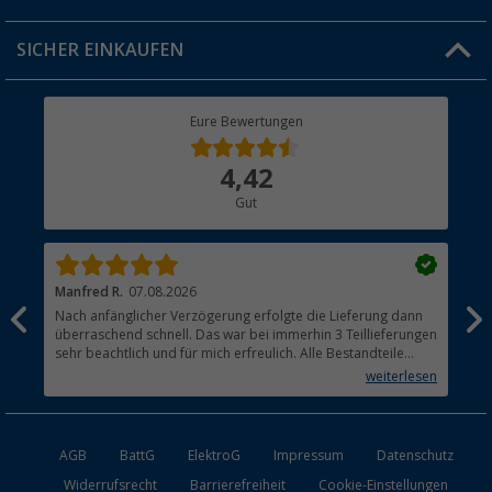
Jobs & Karriere
Click & Collect
SICHER EINKAUFEN
Geschenkgutschein
Rücksendung
Berger Bewusst
Eure Bewertungen
Bestellstatus
Über uns
4,42
Hauptkatalog
Gut
Händler werden
Manfred R.
07.08.2026
Han
Nach anfänglicher Verzögerung erfolgte die Lieferung dann
Sen
überraschend schnell. Das war bei immerhin 3 Teillieferungen
Lie
sehr beachtlich und für mich erfreulich. Alle Bestandteile
waren gut verpackt und in Ordnung. Das Gerät (Gasgrill)
weiterlesen
funktioniert bestens
AGB
BattG
ElektroG
Impressum
Datenschutz
Widerrufsrecht
Barrierefreiheit
Cookie-Einstellungen