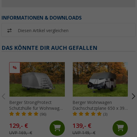
INFORMATIONEN & DOWNLOADS
Diesen Artikel vergleichen
DAS KÖNNTE DIR AUCH GEFALLEN
%
Berger StrongProtect
Berger Wohnwagen
Schutzhülle für Wohnwagen
Dachschutzplane 650 x 390
410 - 470 cm
cm
(96)
(3)
129,- €
139,- €
UVP 169,- €
UVP 149,- €