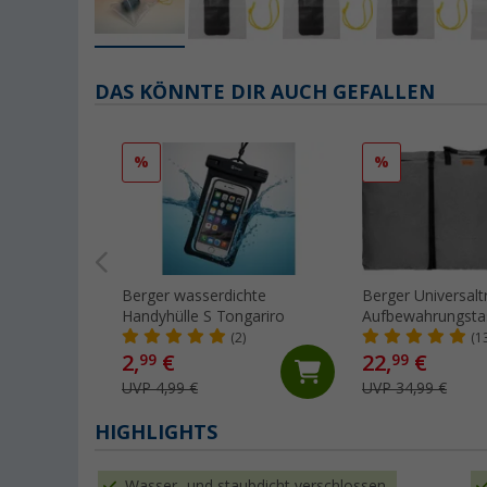
DAS KÖNNTE DIR AUCH GEFALLEN
%
%
Berger wasserdichte
Berger Universalt
Handyhülle S Tongariro
Aufbewahrungstas
Stühle
(2)
(1
2,
€
22,
€
99
99
UVP 4,99 €
UVP 34,99 €
HIGHLIGHTS
Wasser- und staubdicht verschlossen