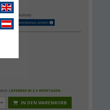
€
. MwSt.,
zzgl. Versandkosten
5% Vorteilskartenbonus sichern
ung
L
XL
rkeit:
LIEFERBAR IN 2-3 WERKTAGEN
IN DEN WARENKORB