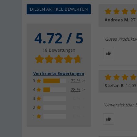
DIESEN ARTIKEL BEWERTEN
Andreas M.
27.
4.72 / 5
"Gutes Produkt,
18 Bewertungen
Verifizierte Bewertungen
5
72 %
Stefan B.
14.03
4
28 %
3
0 %
"Unverzichtbar 
2
0 %
1
0 %