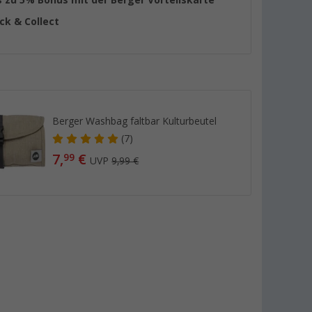
ick & Collect
Berger Washbag faltbar Kulturbeutel
(7)
7,
€
99
UVP
9,99 €