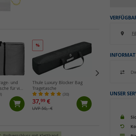
VERFÜGBAR
Fi
%
%
INFORMAT
Di
rage- und
Thule Luxury Blocker Bag
Berger Universaltr
che für vier
Tragetasche
Aufbewahrungstas
UNSER SER
Tische
3)
(30)
(9)
37,
€
19,
€
99
99
UVP 50,- €
UVP 29,99 €
Si
Ko
Rollverschluss mit Klettband
Bi