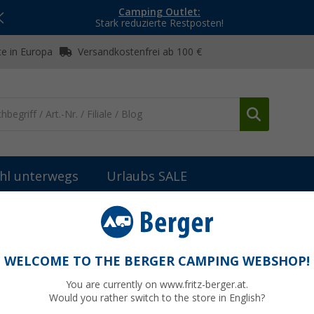
Camping Outlet:
Stark reduzierte Restposten!
e in Europa
Versandkostenfrei ab 100 €
hl unterwegs
Urlaubs SALE
n
Wasserdichte Taschen & Beutel
Berger Wasserdichter Beutel
WELCOME TO THE BERGER CAMPING WEBSHOP!
You are currently on www.fritz-berger.at.
Would you rather switch to the store in English?
UVP
4,99 