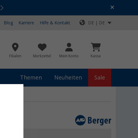
Urlaubs-SALE:
Top-Deals für dein Abenteuer!
Blog
Karriere
Hilfe & Kontakt
DE | DE
Filialen
Merkzettel
Mein Konto
Kassa
Themen
Neuheiten
Sale
€