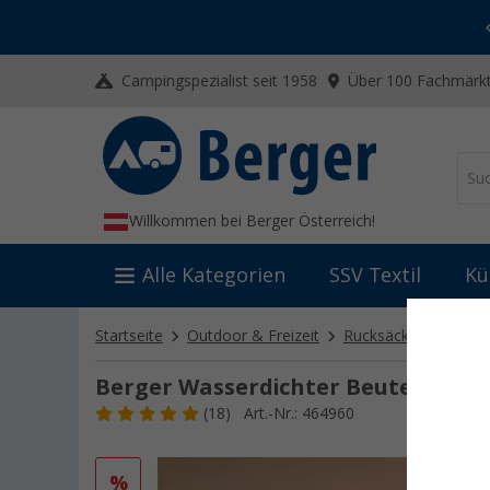
-20% auf Kleidung und Schuhe
Mit dem Aktionscode
20SSV
Campingspezialist seit 1958
Über 100 Fachmärkt
Willkommen bei Berger Österreich!
Alle Kategorien
SSV Textil
Kü
Startseite
Outdoor & Freizeit
Rucksäcke & Tasche
Berger Wasserdichter Beutel M
(18)
Art.-Nr.: 464960
%