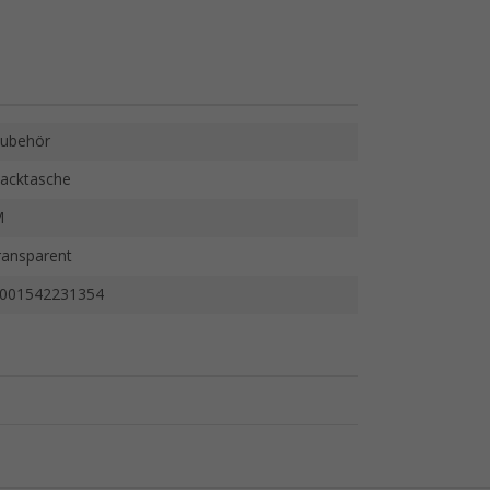
ubehör
acktasche
M
ransparent
001542231354