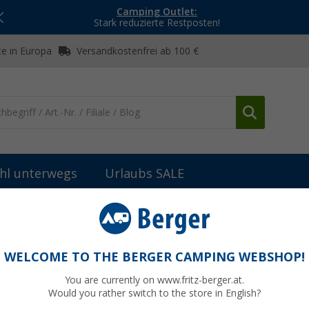
Camping Outlet:
Stark reduzierte Restposten!
e in Europa
Versandkostenfrei ab 100 €
hl unterwegs
Urlaubs SALE
hirr
Becher & Tassen
Berger Tasse, Henkelbecher
WELCOME TO THE BERGER CAMPING WEBSHOP!
You are currently on www.fritz-berger.at.
Would you rather switch to the store in English?
UVP
7,99 