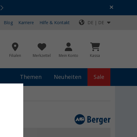
Urlaubs-SALE:
Top-Deals für dein Abenteuer!
Blog
Karriere
Hilfe & Kontakt
DE | DE
Filialen
Merkzettel
Mein Konto
Kassa
Themen
Neuheiten
Sale
€