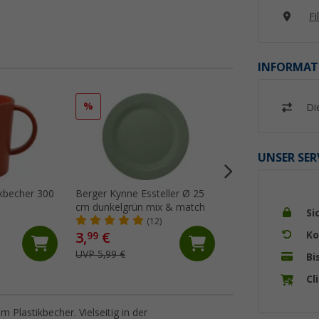
Fi
INFORMAT
%
%
Di
UNSER SER
nkbecher 300
Berger Kynne Essteller Ø 25
Berger Kynne Poly
cm dunkelgrün mix & match
Geschirr-Set 16-tlg
Si
Personen
(12)
(Üb
Ko
3,
€
29,
€
99
99
UVP 5,99 €
UVP 49,99 €
Bi
Cl
m Plastikbecher. Vielseitig in der