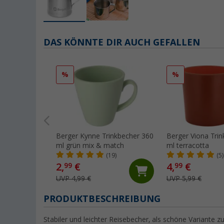
DAS KÖNNTE DIR AUCH GEFALLEN
%
%
Berger Kynne Trinkbecher 360
Berger Viona Tri
ml grün mix & match
ml terracotta
(19)
(5)
2,
€
4,
€
99
99
UVP 4,99 €
UVP 5,99 €
PRODUKTBESCHREIBUNG
Stabiler und leichter Reisebecher, als schöne Variante zu