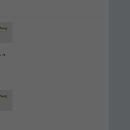
rtung
nen
rtung