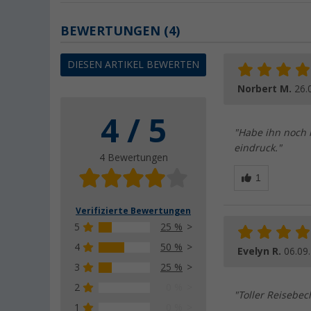
BEWERTUNGEN
(4)
DIESEN ARTIKEL BEWERTEN
Norbert M.
26.
4 / 5
"Habe ihn noch 
eindruck."
4 Bewertungen
Verifizierte Bewertungen
5
25 %
4
50 %
Evelyn R.
06.09
3
25 %
2
0 %
"Toller Reisebech
1
0 %