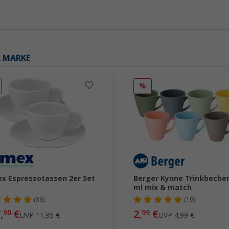
R MARKE
%
x Espressotassen 2er Set
Berger Kynne Trinkbecher
ml mix & match
(36)
(19)
,
€
2,
€
90
99
UVP
11,95 €
UVP
4,99 €