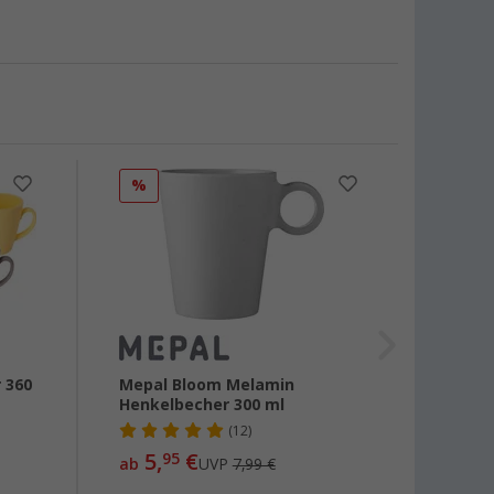
%
%
 360
Mepal Bloom Melamin
Flame
Henkelbecher 300 ml
Tassen
(12)
5,
€
12,
95
99
ab
UVP
7,99 €