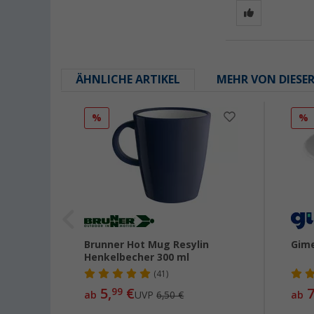
ÄHNLICHE ARTIKEL
MEHR VON DIESE
%
%
Brunner Hot Mug Resylin
Gime
l
Henkelbecher 300 ml
(41)
5,
€
7
99
ab
UVP
6,50 €
ab