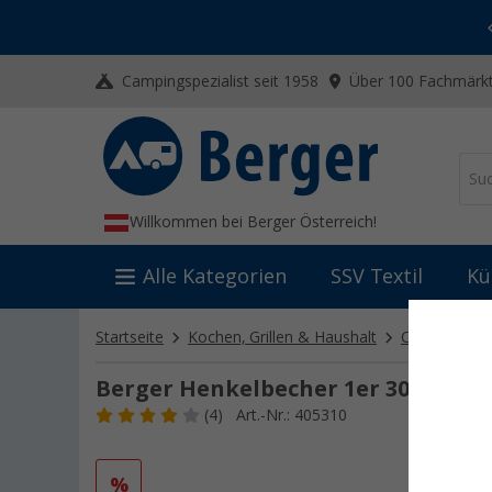
-20% auf Kleidung und Schuhe
Mit dem Aktionscode
20SSV
Campingspezialist seit 1958
Über 100 Fachmärkt
Willkommen bei Berger Österreich!
Alle Kategorien
SSV Textil
Kü
Startseite
Kochen, Grillen & Haushalt
Campinggesc
Berger Henkelbecher 1er 300 ml
(4)
Art.-Nr.: 405310
%