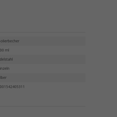
solierbecher
00 ml
delstahl
inzeln
ilber
001542405311