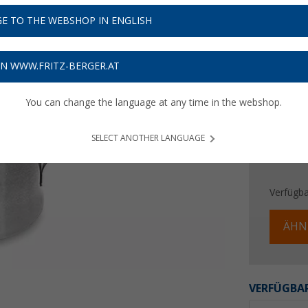
2,
99
E TO THE WEBSHOP IN ENGLISH
Preise inkl
Bis zu 
ON WWW.FRITZ-BERGER.AT
You can change the language at any time in the webshop.
SELECT ANOTHER LANGUAGE
Verfügba
ÄHN
VERFÜGBAR