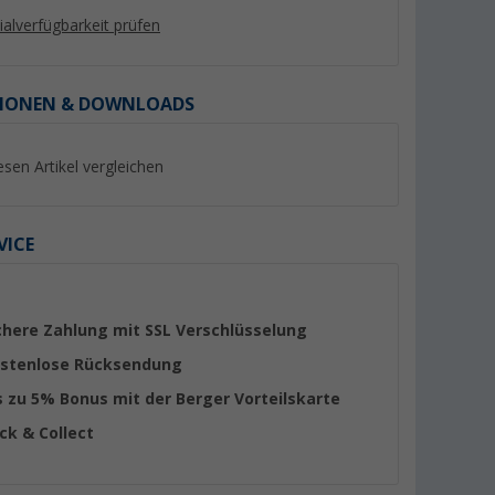
lialverfügbarkeit prüfen
IONEN & DOWNLOADS
%
%
esen Artikel vergleichen
VICE
propylen
Berger Kynne Eierbecher
Berger Kynne Schal
. grün für 4
dunkelblau Ø 11,5 cm mix &
dunkelgrün Ø 14,2 
chere Zahlung mit SSL Verschlüsselung
match
match
er 100)
(26)
(9)
stenlose Rücksendung
1,
€
2,
€
99
50
UVP 2,99 €
UVP 3,99 €
s zu 5% Bonus mit der Berger Vorteilskarte
ick & Collect