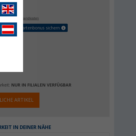
€
. MwSt.,
zzgl. Versandkosten
5% Vorteilskartenbonus sichern
rkeit:
NUR IN FILIALEN VERFÜGBAR
LICHE ARTIKEL
KEIT IN DEINER NÄHE