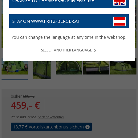
CHANGE TO THE WEBSHOP IN ENGLISH
STAY ON WWW.FRITZ-BERGER.AT
You can change the language at any time in the webshop.
SELECT ANOTHER LANGUAGE
bisher
699,- €
459,- €
Preise inkl. MwSt.,
versandkostenfrei
13,77
€ Vorteilskartenbonus sichern