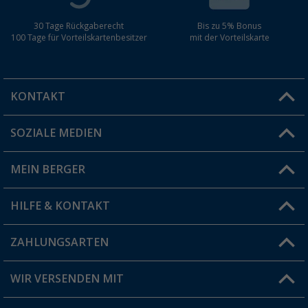
30 Tage Rückgaberecht
Bis zu 5% Bonus
100 Tage für Vorteilskartenbesitzer
mit der Vorteilskarte
KONTAKT
SOZIALE MEDIEN
Du hast eine Frage?
MEIN BERGER
Filiale finden
HILFE & KONTAKT
Vorteilskarte
Blog
ZAHLUNGSARTEN
FAQ & Kontakt
Produkttester
Versandinformationen
WIR VERSENDEN MIT
Jobs & Karriere
Click & Collect