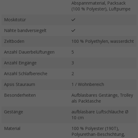
Abspannmaterial, Packsack
(100 % Polyester), Luftpumpe
Moskitotür
Nähte bandversiegelt
Zeltboden
100 % Polyethylen, wasserdicht
Anzahl Dauerbelüftungen
5
Anzahl Eingänge
3
Anzahl Schlafbereiche
2
Apsis Stauraum
1 / Wohnbereich
Besonderheiten
Aufblasbares Gestänge, Trolley
als Packtasche
Gestänge
aufblasbare Luftschläuche Ø
10 cm
Material
100 % Polyester (190T),
Polyurethan-Beschichtung,