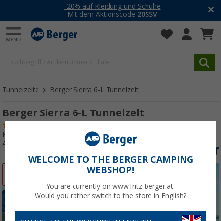
-20% auf Kleidung und Schuhe
Mit dem Aktionscode
20SSV
Tunnelzelte
Berger Sierra 6-L Tunnelzelt
Berger Sierra 6-L Tunnelzelt
(7)
Produkttester:
Gut
Art.-Nr.: 329010
WELCOME TO THE BERGER CAMPING
WEBSHOP!
%
You are currently on www.fritz-berger.at.
Would you rather switch to the store in English?