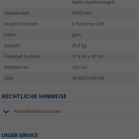
Nähte bandversiegelt
Wassersäule
3000 mm
Anzahl Personen
6 Personen Zelt
Farbe
grün
Gewicht
25,8 kg
Packmaß (LxBxH)
77 x 42 x 42 cm
Zelthöhe bis
205 cm
EAN
4036231049736
RECHTLICHE HINWEISE
Herstellerinformationen
UNSER SERVICE