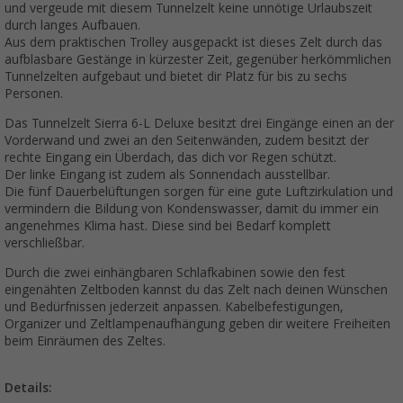
und vergeude mit diesem Tunnelzelt keine unnötige Urlaubszeit
durch langes Aufbauen.
Aus dem praktischen Trolley ausgepackt ist dieses Zelt durch das
aufblasbare Gestänge in kürzester Zeit, gegenüber herkömmlichen
Tunnelzelten aufgebaut und bietet dir Platz für bis zu sechs
Personen.
Das Tunnelzelt Sierra 6-L Deluxe besitzt drei Eingänge einen an der
Vorderwand und zwei an den Seitenwänden, zudem besitzt der
rechte Eingang ein Überdach, das dich vor Regen schützt.
Der linke Eingang ist zudem als Sonnendach ausstellbar.
Die fünf Dauerbelüftungen sorgen für eine gute Luftzirkulation und
vermindern die Bildung von Kondenswasser, damit du immer ein
angenehmes Klima hast. Diese sind bei Bedarf komplett
verschließbar.
Durch die zwei einhängbaren Schlafkabinen sowie den fest
eingenähten Zeltboden kannst du das Zelt nach deinen Wünschen
und Bedürfnissen jederzeit anpassen. Kabelbefestigungen,
Organizer und Zeltlampenaufhängung geben dir weitere Freiheiten
beim Einräumen des Zeltes.
Details: