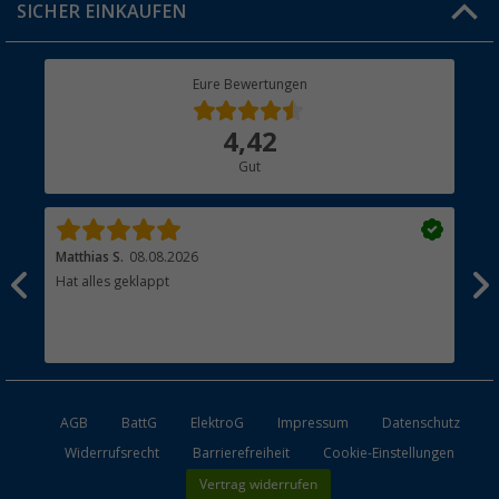
SICHER EINKAUFEN
Geschenkgutschein
Rücksendung
Berger Bewusst
Eure Bewertungen
Bestellstatus
Über uns
4,42
Hauptkatalog
Gut
Händler werden
Matthias S.
08.08.2026
Kat
Hat alles geklappt
Sch
Bez
AGB
BattG
ElektroG
Impressum
Datenschutz
Widerrufsrecht
Barrierefreiheit
Cookie-Einstellungen
Vertrag widerrufen