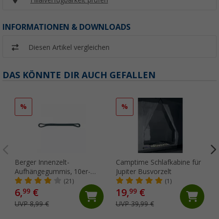
INFORMATIONEN & DOWNLOADS
Diesen Artikel vergleichen
DAS KÖNNTE DIR AUCH GEFALLEN
%
%
Berger Innenzelt-
Camptime Schlafkabine für
Aufhängegummis, 10er-
Jupiter Busvorzelt
Pack
(21)
(1)
6,
€
19,
€
99
99
UVP 8,99 €
UVP 39,99 €