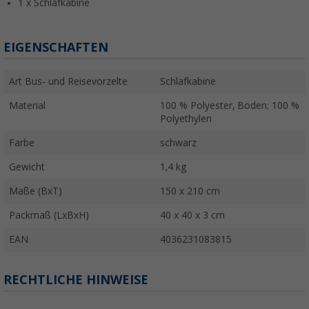
1 x Schlafkabine
EIGENSCHAFTEN
Art Bus- und Reisevorzelte
Schlafkabine
Material
100 % Polyester, Boden: 100 %
Polyethylen
Farbe
schwarz
Gewicht
1,4 kg
Maße (BxT)
150 x 210 cm
Packmaß (LxBxH)
40 x 40 x 3 cm
EAN
4036231083815
RECHTLICHE HINWEISE