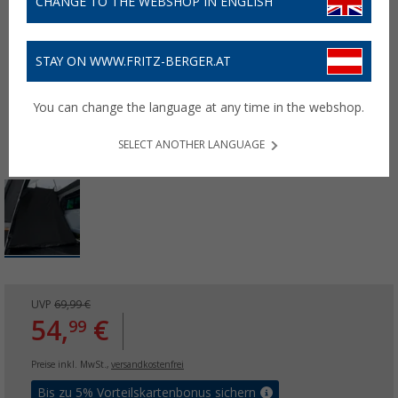
CHANGE TO THE WEBSHOP IN ENGLISH
STAY ON WWW.FRITZ-BERGER.AT
You can change the language at any time in the webshop.
SELECT ANOTHER LANGUAGE
UVP
69,99 €
54,
€
99
Preise inkl. MwSt.,
versandkostenfrei
Bis zu 5% Vorteilskartenbonus sichern