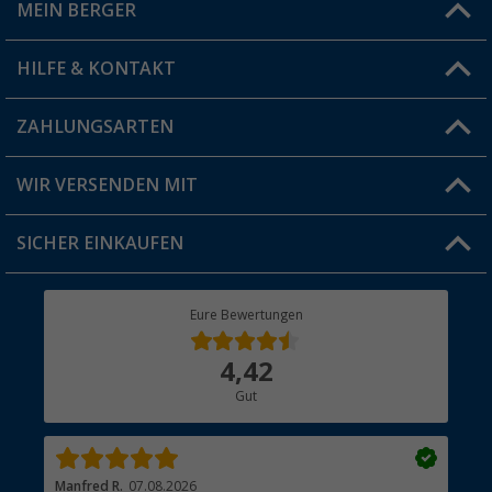
MEIN BERGER
Filiale finden
HILFE & KONTAKT
Vorteilskarte
Blog
ZAHLUNGSARTEN
FAQ & Kontakt
Produkttester
Versandinformationen
WIR VERSENDEN MIT
Jobs & Karriere
Click & Collect
SICHER EINKAUFEN
Geschenkgutschein
Rücksendung
Berger Bewusst
Eure Bewertungen
Bestellstatus
Über uns
4,42
Hauptkatalog
Gut
Händler werden
Manfred R.
07.08.2026
Han