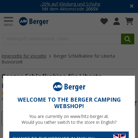
-20% auf Kleidung und Schuhe
Mit dem Aktionscode
20SSV
Innenzelte für Vorzelte
Berger Schlafkabine für Liberta
Busvorzelt
Berger Schlafkabine für Liberta
Busvorzelt Schwarz
(19)
Art.-Nr.: 843679
WELCOME TO THE BERGER CAMPING
WEBSHOP!
You are currently on www.fritz-berger.at.
%
Would you rather switch to the store in English?