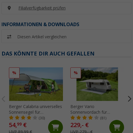
Filialverfügbarkeit prüfen
INFORMATIONEN & DOWNLOADS
Diesen Artikel vergleichen
DAS KÖNNTE DIR AUCH GEFALLEN
%
%
Berger Calabria universelles
Berger Vario
Sonnensegel für
Sonnenvordach für
Wohnwagen, Bus und Zelt,
Wohnwagen, 600 x 240 cm
(30)
(81)
Anbauhöhe 180 - 225 cm
54,
€
229,- €
99
UVP 89,99 €
UVP 279,- €