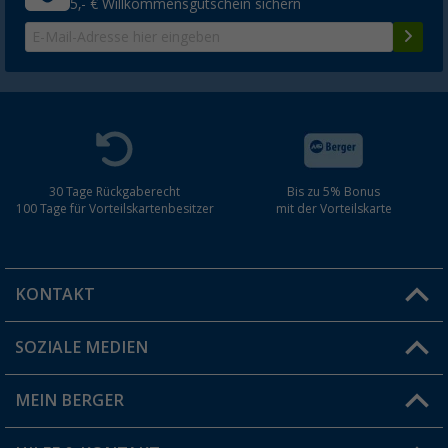
5,- € Willkommensgutschein sichern
30 Tage Rückgaberecht
Bis zu 5% Bonus
100 Tage für Vorteilskartenbesitzer
mit der Vorteilskarte
KONTAKT
SOZIALE MEDIEN
Du hast eine Frage?
MEIN BERGER
Filiale finden