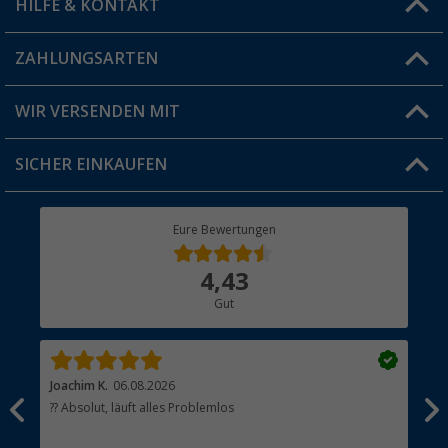
HILFE & KONTAKT
Vorteilskarte
Blog
ZAHLUNGSARTEN
FAQ & Kontakt
Produkttester
Versandinformationen
WIR VERSENDEN MIT
Jobs & Karriere
Click & Collect
SICHER EINKAUFEN
Geschenkgutschein
Rücksendung
Berger Bewusst
Eure Bewertungen
Bestellstatus
Über uns
4,43
Hauptkatalog
Gut
Händler werden
Joachim K.
06.08.2026
And
l
?? Absolut, läuft alles Problemlos
Sch