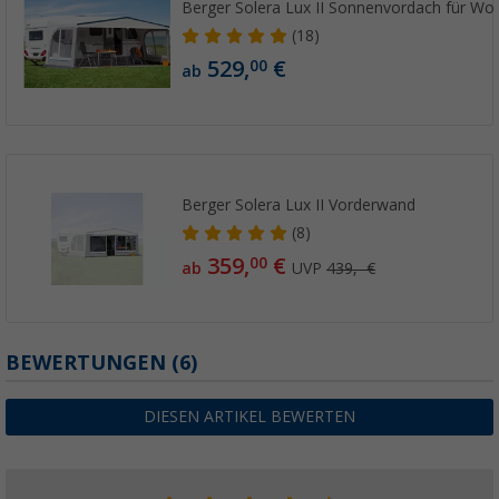
Berger Solera Lux II Sonnenvordach für W
(18)
529,
€
00
ab
Berger Solera Lux II Vorderwand
(8)
359,
€
00
ab
UVP
439,- €
BEWERTUNGEN
(6)
DIESEN ARTIKEL BEWERTEN