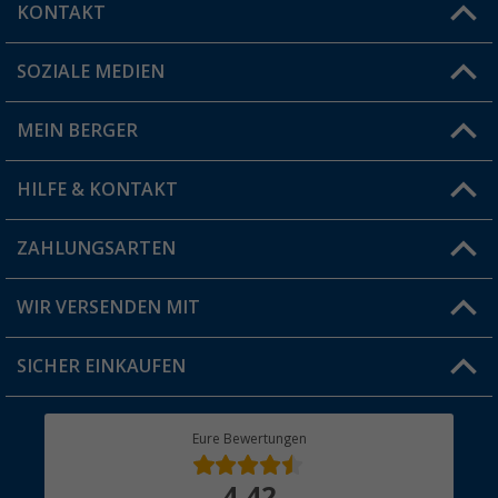
KONTAKT
SOZIALE MEDIEN
Du hast eine Frage?
MEIN BERGER
Filiale finden
HILFE & KONTAKT
Vorteilskarte
Blog
ZAHLUNGSARTEN
FAQ & Kontakt
Produkttester
Versandinformationen
WIR VERSENDEN MIT
Jobs & Karriere
Click & Collect
SICHER EINKAUFEN
Geschenkgutschein
Rücksendung
Berger Bewusst
Eure Bewertungen
Bestellstatus
Über uns
4,42
Hauptkatalog