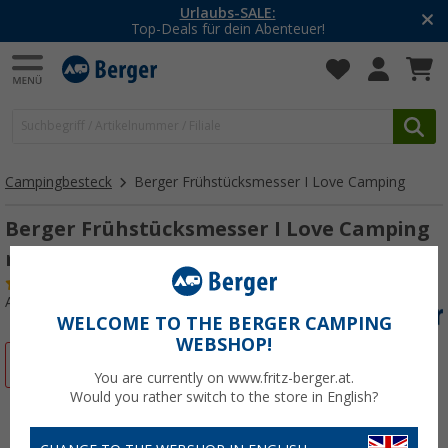
Urlaubs-SALE:
Top-Deals für dein Abenteuer!
Campingbesteck
Berger Frühstücksmesser I Love Camping
Berger Frühstücksmesser I Love Camping
rot
(77)
Art.-Nr.: 444430
WELCOME TO THE BERGER CAMPING
WEBSHOP!
%
You are currently on www.fritz-berger.at.
Would you rather switch to the store in English?