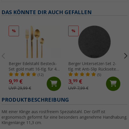
DAS KÖNNTE DIR AUCH GEFALLEN
%
%
Berger Edelstahl Besteck-
Berger Untersetzer-Set 2-
Set gold matt 16-tlg. für 4
tlg. mit Anti-Slip Rückseite
Personen
rund
(12)
(5)
9,
€
3,
€
99
99
UVP 29,99 €
UVP 7,99 €
PRODUKTBESCHREIBUNG
Mit einer Klinge aus rostfreiem Spezialstahl. Der Griff ist
ergonomisch geformt für eine besonders angenehme Handhabung.
Klingenlänge 11,3 cm.