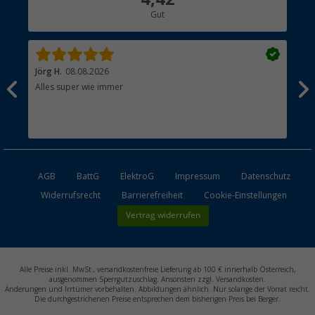
Gut
Händler werden
Jörg H.
08.08.2026
Kla
Alles super wie immer
Ein
und
Lei
Max
unk
AGB
BattG
ElektroG
Impressum
Datenschutz
Widerrufsrecht
Barrierefreiheit
Cookie-Einstellungen
Vertrag widerrufen
Alle Preise inkl. MwSt., versandkostenfreie Lieferung ab 100 € innerhalb Österreich,
ausgenommen Sperrgutzuschlag. Ansonsten zzgl. Versandkosten.
Änderungen und Irrtümer vorbehalten. Abbildungen ähnlich. Nur solange der Vorrat reicht.
Die durchgestrichenen Preise entsprechen dem bisherigen Preis bei Berger.