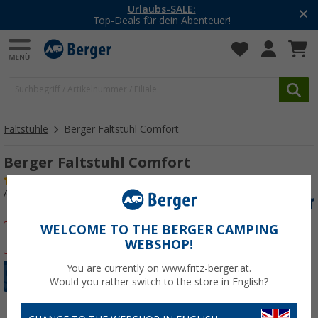
Urlaubs-SALE:
Top-Deals für dein Abenteuer!
Faltstühle
Berger Faltstuhl Comfort
Berger Faltstuhl Comfort
(53)
Art.-Nr.: 730580
WELCOME TO THE BERGER CAMPING
%
WEBSHOP!
You are currently on www.fritz-berger.at.
Would you rather switch to the store in English?