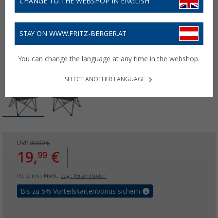
CHANGE TO THE WEBSHOP IN ENGLISH
STAY ON WWW.FRITZ-BERGER.AT
You can change the language at any time in the webshop.
SELECT ANOTHER LANGUAGE
UVP
39,99 €
19,
€
99
Preise inkl. MwSt.,
zzgl. Versandkosten
Bis zu 5% Vorteilskartenbonus sichern