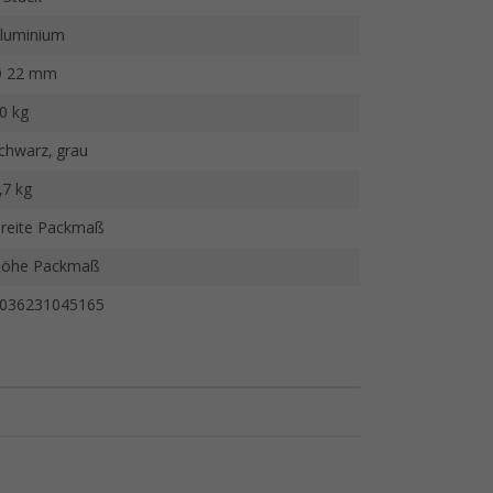
luminium
 22 mm
0 kg
chwarz, grau
,7 kg
reite Packmaß
öhe Packmaß
036231045165