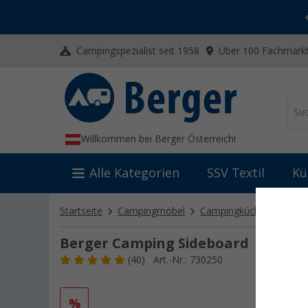
-20% auf Kleidung und Schuhe
Mit dem Aktionscode
20SSV
Campingspezialist seit 1958
Über 100 Fachmärkt
Willkommen bei Berger Österreich!
Alle Kategorien
SSV Textil
Kü
Startseite
Campingmöbel
Campingküchen
Berg
Berger Camping Sideboard
(40)
Art.-Nr.: 730250
%