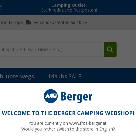
Camping Outlet:
Stark reduzierte Restposten!
e in Europa
Versandkostenfrei ab 100 €
hl unterwegs
Urlaubs SALE
er Camping Sideboard
WELCOME TO THE BERGER CAMPING WEBSHOP!
You are currently on www.fritz-berger.at.
Would you rather switch to the store in English?
UVP
89,99