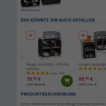
DAS KÖNNTE DIR AUCH GEFALLEN
%
%
Berger Küchenbox 4 Fächer
Berger Campingk
schwarz
(Ü
(Über 100)
79,
€
89,
€
99
99
UVP 89,99 €
UVP 119,- €
PRODUKTBESCHREIBUNG
Dieses Sideboard bietet jede Menge Stauraum und hat ei