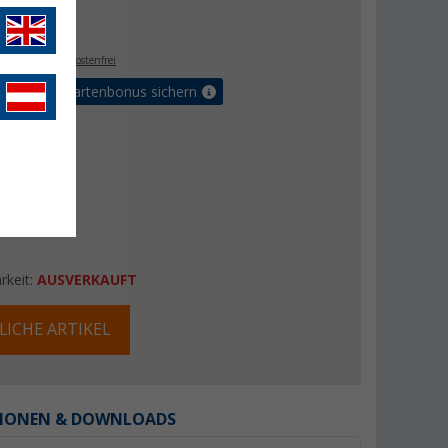
€
9
. MwSt.,
versandkostenfrei
5% Vorteilskartenbonus sichern
rkeit:
AUSVERKAUFT
LICHE ARTIKEL
IONEN & DOWNLOADS