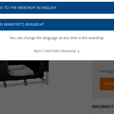
59,
9
E TO THE WEBSHOP IN ENGLISH
Preise inkl
Bis zu 
ON WWW.FRITZ-BERGER.AT
You can change the language at any time in the webshop.
SELECT ANOTHER LANGUAGE
Verfügba
ÄHN
INFORMAT