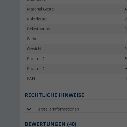
Material Gestell
A
Rohrdetails
Ø
Belastbar bis
3
Farbe
s
Gewicht
6
Packmaß
B
Packmaß
H
EAN
4
RECHTLICHE HINWEISE
Herstellerinformationen
BEWERTUNGEN
(40)