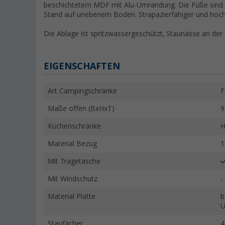
beschichtetem MDF mit Alu-Umrandung. Die Füße sind h
Stand auf unebenem Boden. Strapazierfähiger und hochw
Die Ablage ist spritzwassergeschützt, Staunässe an der 
EIGENSCHAFTEN
Art Campingschränke
F
Maße offen (BxHxT)
9
Küchenschränke
H
Material Bezug
1
Mit Tragetasche
Mit Windschutz
-
Material Platte
b
U
Staufächer
4