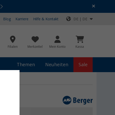
Urlaubs-SALE:
Top-Deals für dein Abenteuer!
Blog
Karriere
Hilfe & Kontakt
DE | DE
Filialen
Merkzettel
Mein Konto
Kassa
Themen
Neuheiten
Sale
 €