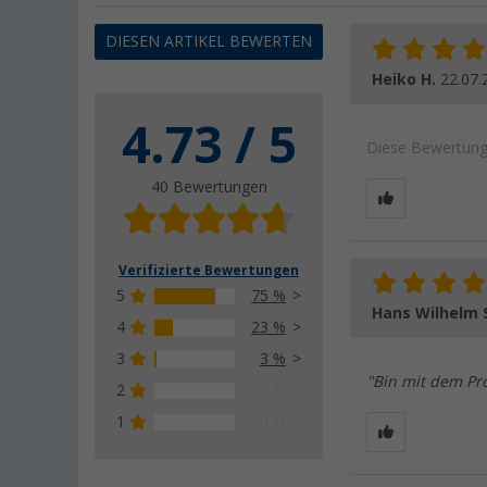
DIESEN ARTIKEL BEWERTEN
Heiko H.
22.07.
4.73 / 5
Diese Bewertung 
40 Bewertungen
Verifizierte Bewertungen
5
75 %
Hans Wilhelm 
4
23 %
3
3 %
"Bin mit dem Pr
2
0 %
1
0 %