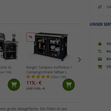
Di
UNSER SER
%
%
Si
Ko
Bi
Cl
üche XL
Berger Tampere Kofferbox /
Camplife Capri M 
Campingschrank faltbar L
Campingschrank
ber 100)
(Über 100)
(31)
119,- €
149,- €
UVP 139,- €
UVP 169,- €
ne große Ablagefläche. Die Platte ist aus