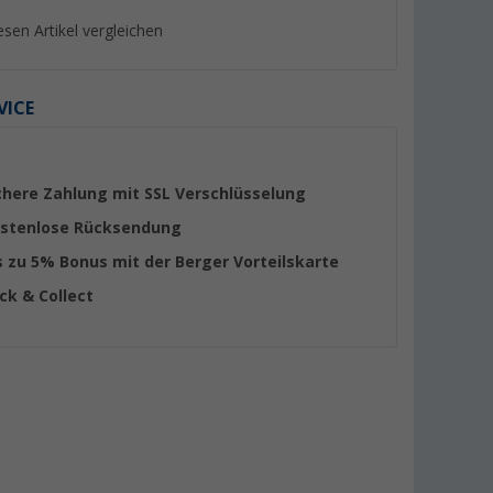
esen Artikel vergleichen
VICE
%
%
chere Zahlung mit SSL Verschlüsselung
stenlose Rücksendung
s zu 5% Bonus mit der Berger Vorteilskarte
ick & Collect
Küchenbox /
Berger Deluxe Küchenbox
Camplife Capri Del
Küchenbox / Campi
(Über 100)
mit Deckel
(28)
139,- €
169,- €
UVP 159,- €
UVP 189,- €