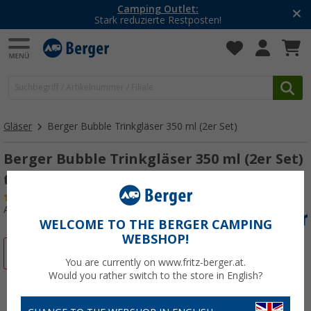
Camping Outlet:
Stark reduzierte Restposten!
Gläser
Berger Bubble Trinkgläser 350 ml (2er Set)
Berger Bubble Trinkgläser 350 ml (2er Set)
türkis
(65)
Art.-Nr.: 445070
WELCOME TO THE BERGER CAMPING
WEBSHOP!
%
You are currently on www.fritz-berger.at.
Would you rather switch to the store in English?