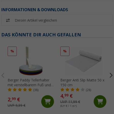
INFORMATIONEN & DOWNLOADS
Diesen Artikel vergleichen
DAS KÖNNTE DIR AUCH GEFALLEN
%
%
Berger Paddy Tellerhalter
Berger Anti Slip Matte 50 x
mit verstellbarem Fuß und
150 cm
Anti-Rutsch-Auflage
(38)
(28)
4,
€
99
2,
€
99
UVP 11,99 €
UVP 9,99 €
(6,
65
€ / 1 m²)