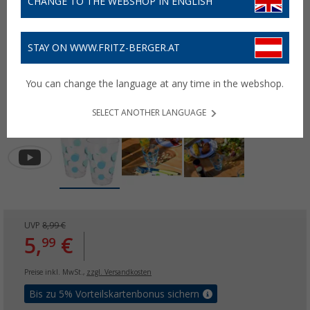
CHANGE TO THE WEBSHOP IN ENGLISH
STAY ON WWW.FRITZ-BERGER.AT
You can change the language at any time in the webshop.
SELECT ANOTHER LANGUAGE
UVP
8,99 €
5,
€
99
Preise inkl. MwSt.,
zzgl. Versandkosten
Bis zu 5% Vorteilskartenbonus sichern