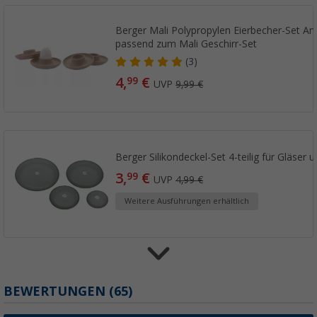
Berger Mali Polypropylen Eierbecher-Set Anti-
passend zum Mali Geschirr-Set
(3)
4,
€
99
UVP
9,99 €
Berger Silikondeckel-Set 4-teilig für Gläser 
3,
€
99
UVP
4,99 €
Weitere Ausführungen erhältlich
BEWERTUNGEN
(65)
Berger Woola Filz-Organizer für 6 oder 12 G
99