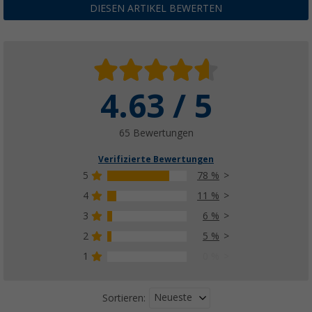
5,
€
UVP
6,99 €
DIESEN ARTIKEL BEWERTEN
4.63 / 5
Camplife Makramee Untersetzer 2-tlg.
(3)
4,
€
99
65 Bewertungen
ab
UVP
9,99 €
Verifizierte Bewertungen
5
78 %
4
11 %
3
6 %
Berger RPET Menina / Nino Kindergeschirr-Se
(2)
2
5 %
9,
€
99
1
0 %
UVP
24,99 €
Neueste
Sortieren: