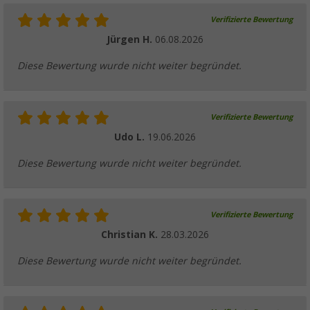
Verifizierte Bewertung
Berger Mali Polypropylen Geschirr-Set mit A
tlg. für 4 Personen
Jürgen H.
06.08.2026
(16)
Diese Bewertung wurde nicht weiter begründet.
34,
€
99
UVP
59,99 €
Verifizierte Bewertung
Udo L.
19.06.2026
Berger Sevilla RPET Geschirr-Set 16-tlg. für
Diese Bewertung wurde nicht weiter begründet.
(2)
34,
€
99
UVP
49,99 €
Verifizierte Bewertung
Christian K.
28.03.2026
Diese Bewertung wurde nicht weiter begründet.
Berger Wood Besteck-Set 16-tlg. für 4 Per
(4)
99