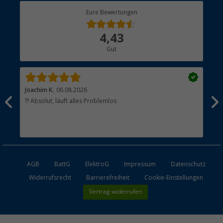
Berger Bewusst
Eure Bewertungen
Bestellstatus
Über uns
4,43
Hauptkatalog
Gut
Händler werden
Joachim K.
06.08.2026
And
l
?? Absolut, läuft alles Problemlos
Sch
he
esen
AGB
BattG
ElektroG
Impressum
Datenschutz
Widerrufsrecht
Barrierefreiheit
Cookie-Einstellungen
Vertrag widerrufen