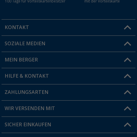
100 Tage für Vorteilskartenbesitzer
mit der Vorteilskarte
KONTAKT
SOZIALE MEDIEN
Du hast eine Frage?
MEIN BERGER
Filiale finden
HILFE & KONTAKT
Vorteilskarte
Blog
ZAHLUNGSARTEN
FAQ & Kontakt
Produkttester
Versandinformationen
WIR VERSENDEN MIT
Jobs & Karriere
Click & Collect
SICHER EINKAUFEN
Geschenkgutschein
Rücksendung