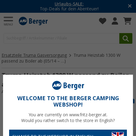
Urlaubs-SALE:
Top-Deals für dein Abenteuer!
Ersatzteile Truma Gasversorgung
Truma Heizstab 1300 W
passend zu Boiler ab (05/14 – …)
Truma Heizstab 1300 W passend zu Boiler
ab (05/14 – …)
Art.-Nr.: Heizstab230V1300W117403
WELCOME TO THE BERGER CAMPING
WEBSHOP!
You are currently on www.fritz-berger.at.
Would you rather switch to the store in English?