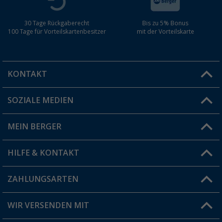
30 Tage Rückgaberecht
Bis zu 5% Bonus
100 Tage für Vorteilskartenbesitzer
mit der Vorteilskarte
KONTAKT
SOZIALE MEDIEN
Du hast eine Frage?
MEIN BERGER
Filiale finden
HILFE & KONTAKT
Vorteilskarte
Blog
ZAHLUNGSARTEN
FAQ & Kontakt
Produkttester
Versandinformationen
WIR VERSENDEN MIT
Jobs & Karriere