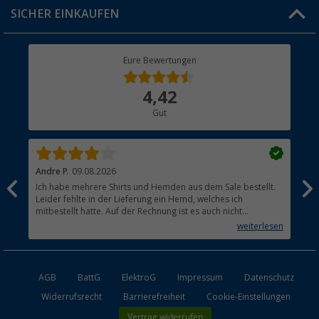
Click & Collect
SICHER EINKAUFEN
Geschenkgutschein
Rücksendung
Berger Bewusst
Eure Bewertungen
Bestellstatus
Über uns
4,42
Hauptkatalog
Gut
Händler werden
Andre P.
09.08.2026
Tho
Ich habe mehrere Shirts und Hemden aus dem Sale bestellt.
Per
Leider fehlte in der Lieferung ein Hemd, welches ich
mitbestellt hatte. Auf der Rechnung ist es auch nicht
aufgetaucht, aber es gab keinen einzigen Hinweis, dass die
weiterlesen
Lieferung nicht komplett ist.
AGB
BattG
ElektroG
Impressum
Datenschutz
Widerrufsrecht
Barrierefreiheit
Cookie-Einstellungen
Vertrag widerrufen